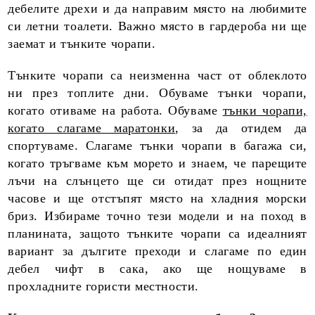
дебелите дрехи и да направим място на любимите
си летни тоалети. Важно място в гардероба ни ще
заемат и тънките чорапи.
Тънките чорапи са неизменна част от облеклото
ни през топлите дни. Обуваме тънки чорапи,
когато отиваме на работа. Обуваме
тънки чорапи,
когато слагаме маратонки
, за да отидем да
спортуваме. Слагаме тънки чорапи в багажа си,
когато тръгваме към морето и знаем, че парещите
лъчи на слънцето ще си отидат през нощните
часове и ще отстъпят място на хладния морски
бриз. Избираме точно тези модели и на поход в
планината, защото тънките чорапи са идеалният
вариант за дългите преходи и слагаме по един
дебел чифт в сака, ако ще нощуваме в
прохладните гористи местности.