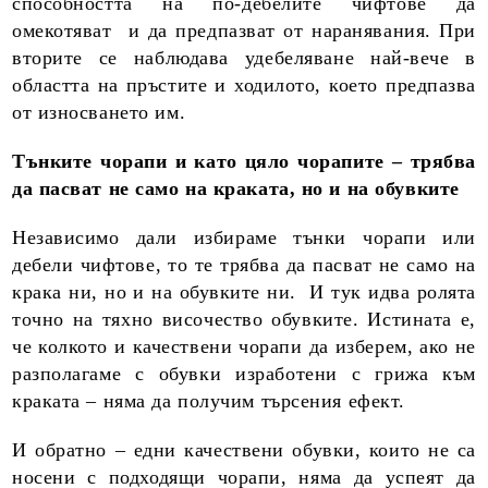
способността на по-дебелите чифтове да
омекотяват и да предпазват от наранявания. При
вторите се наблюдава удебеляване най-вече в
областта на пръстите и ходилото, което предпазва
от износването им.
Тънките чорапи и като цяло чорапите – трябва
да пасват не само на краката, но и на обувките
Независимо дали избираме тънки чорапи или
дебели чифтове, то те трябва да пасват не само на
крака ни, но и на обувките ни. И тук идва ролята
точно на тяхно височество обувките. Истината е,
че колкото и качествени чорапи да изберем, ако не
разполагаме с обувки изработени с грижа към
краката – няма да получим търсения ефект.
И обратно – едни качествени обувки, които не са
носени с подходящи чорапи, няма да успеят да