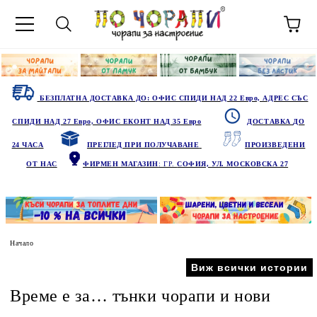
БЕЗПЛАТНА ДОСТАВКА ДО: ОФИС СПИДИ НАД 22 Евро, АДРЕС СЪС
СПИДИ НАД 27 Евро, ОФИС ЕКОНТ НАД 35 Евро
ДОСТАВКА ДО
24 ЧАСА
ПРЕГЛЕД ПРИ ПОЛУЧАВАНЕ
ПРОИЗВЕДЕНИ
ОТ НАС
ФИРМЕН МАГАЗИН
: ГР.
СОФИЯ, УЛ. МОСКОВСКА 27
Начало
Виж всички истории
Време е за… тънки чорапи и нови