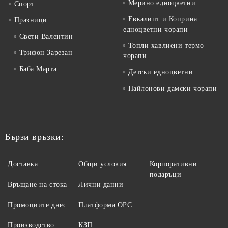
Мерино едноцветни
Спорт
Евкалипт и Коприна
Празници
едноцветни чорапи
Свети Валентин
Топли хавлиени термо
Трифон Зарезан
чорапи
Баба Марта
Детски едноцветни
Найлонови дамски чорапи
Бързи връзки:
Доставка
Общи условия
Корпоративни
подаръци
Връщане на стока
Лични данни
Промоциите днес
Платформа ОРС
Производство
КЗП