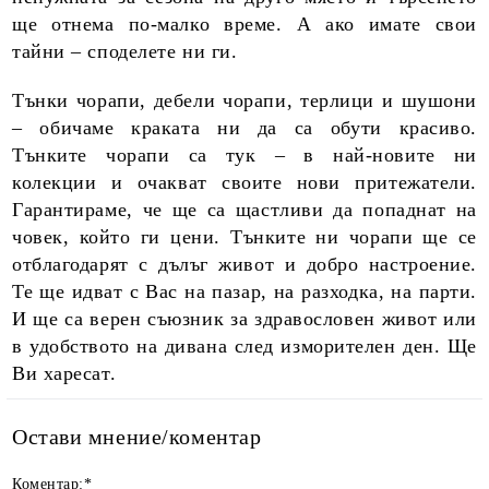
ще отнема по-малко време. А ако имате свои
тайни – споделете ни ги.
Тънки чорапи, дебели чорапи, терлици и шушони
– обичаме краката ни да са обути красиво.
Тънките чорапи са тук – в най-новите ни
колекции и очакват своите нови притежатели.
Гарантираме, че ще са щастливи да попаднат на
човек, който ги цени. Тънките ни чорапи ще се
отблагодарят с дълъг живот и добро настроение.
Те ще идват с Вас на пазар, на разходка, на парти.
И ще са верен съюзник за здравословен живот или
в удобството на дивана след изморителен ден. Ще
Ви харесат.
Остави мнение/коментар
Коментар:
*