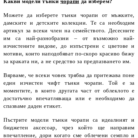
Какви модели тънки
чорапи
да изберем?
Можете да изберете тънки чорапи от мъжките,
дамските и детските колекции. Те са необходим
артикул за всеки член на семейството. Десесните
им са най-разнобразни – от възможно най-
изчистените видове, до изпъстрени с цветове и
мотиви, които наподобяват по-скоро красиво бижу
за краката ни, а не средство за предпазването им.
Вярваме, че всеки човек трябва да притежава поне
един изчистен чифт тънки чорапи. Той е за
моментите, в които другата част от облеклото е
достатъчно впечатляваща или е необходимо да
спазваме даден етикет.
Пъстрите модели тънки чорапи са идеалният и
бюджетен аксесоар, чрез който ще направим
впечатление, дори когато сме облечени семпло и