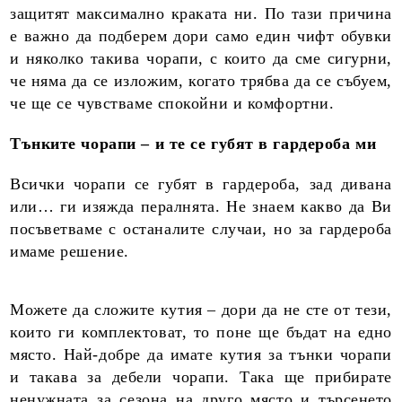
защитят максимално краката ни. По тази причина
е важно да подберем дори само един чифт обувки
и няколко такива чорапи, с които да сме сигурни,
че няма да се изложим, когато трябва да се събуем,
че ще се чувстваме спокойни и комфортни.
Тънките чорапи – и те се губят в гардероба ми
Всички чорапи се губят в гардероба, зад дивана
или… ги изяжда пералнята. Не знаем какво да Ви
посъветваме с останалите случаи, но за гардероба
имаме решение.
Можете да сложите кутия – дори да не сте от тези,
които ги комплектоват, то поне ще бъдат на едно
място. Най-добре да имате кутия за тънки чорапи
и такава за дебели чорапи. Така ще прибирате
ненужната за сезона на друго място и търсенето