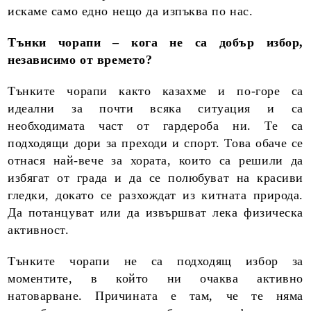
искаме само едно нещо да изпъква по нас.
Тънки чорапи – кога не са добър избор,
независимо от времето?
Тънките чорапи както казахме и по-горе са
идеални за почти всяка ситуация и са
необходимата част от гардероба ни. Те са
подходящи дори за преходи и спорт. Това обаче се
отнася най-вече за хората, които са решили да
избягат от града и да се полюбуват на красиви
гледки, докато се разхождат из китната природа.
Да потанцуват или да извършват лека физическа
активност.
Тънките чорапи не са подходящ избор за
моментите, в който ни очаква активно
натоварване. Причината е там, че те няма