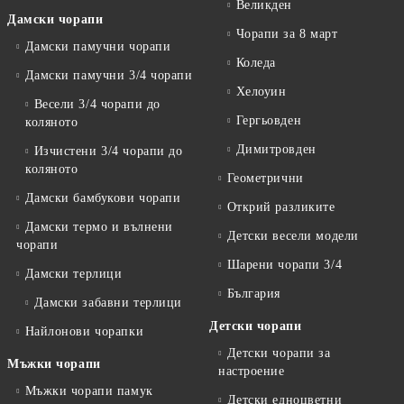
Великден
Дамски чорапи
Чорапи за 8 март
Дамски памучни чорапи
Коледа
Дамски памучни 3/4 чорапи
Хелоуин
Весели 3/4 чорапи до
Гергьовден
коляното
Димитровден
Изчистени 3/4 чорапи до
коляното
Геометрични
Дамски бамбукови чорапи
Открий разликите
Дамски термо и вълнени
Детски весели модели
чорапи
Шарени чорапи 3/4
Дамски терлици
България
Дамски забавни терлици
Детски чорапи
Найлонови чорапки
Детски чорапи за
Мъжки чорапи
настроение
Мъжки чорапи памук
Детски едноцветни