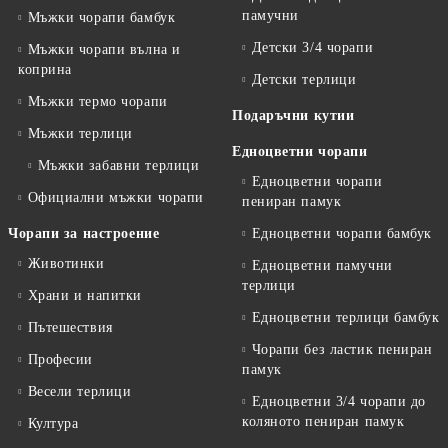
памучни
Мъжки чорапи бамбук
Детски 3/4 чорапи
Мъжки чорапи вълна и
коприна
Детски терлици
Мъжки термо чорапи
Подаръчни кутии
Мъжки терлици
Едноцветни чорапи
Мъжки забавни терлици
Едноцветни чорапи
Официални мъжки чорапи
пениран памук
Чорапи за настроение
Едноцветни чорапи бамбук
Животинки
Едноцветни памучни
терлици
Храни и напитки
Едноцветни терлици бамбук
Пътешествия
Чорапи без ластик пениран
Професии
памук
Весели терлици
Едноцветни 3/4 чорапи до
коляното пениран памук
Култура