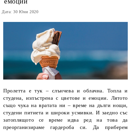
емоции
Дата: 30 Юни 2020
Пролетта е тук – слънчева и облачна. Топла и
студена, изпъстрена с цветове и емоции. Лятото
също чука на вратата ни – време на дълги нощи,
студени питиета и широки усмивки. И заедно със
затоплящото се време идва ред на това да
преорганизираме гардероба си. Да приберем