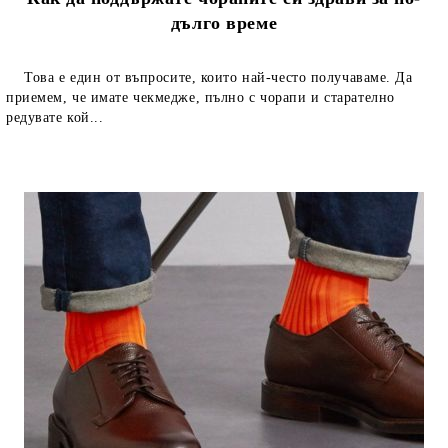
дълго време
Това е един от въпросите, които най-често получаваме. Да
приемем, че имате чекмедже, пълно с чорапи и старателно
редувате кой...