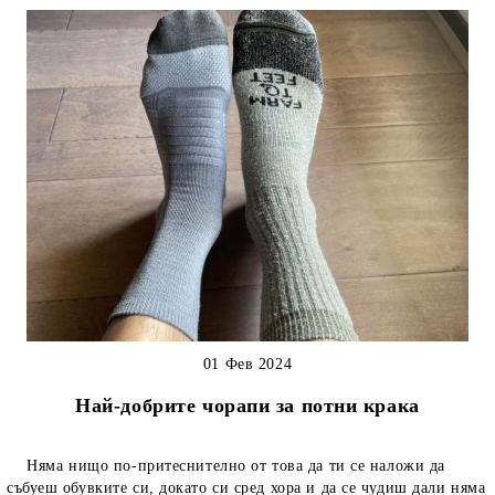
01 Фев 2024
Най-добрите чорапи за потни крака
Няма нищо по-притеснително от това да ти се наложи да
събуеш обувките си, докато си сред хора и да се чудиш дали няма