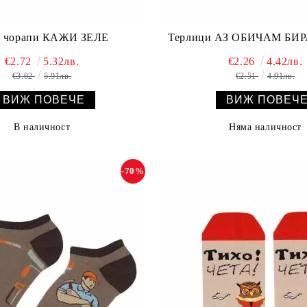
и чорапи КАЖИ ЗЕЛЕ
Терлици АЗ ОБИЧАМ БИРА
€2.72
5.32лв.
€2.26
4.42лв.
€3.02
5.91лв.
€2.51
4.91лв.
ВИЖ ПОВЕЧЕ
ВИЖ ПОВЕЧ
В наличност
Няма наличност
-70%