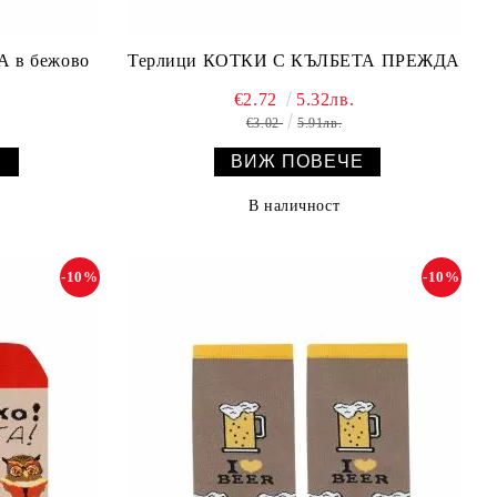
 в бежово
Терлици КОТКИ С КЪЛБЕТА ПРЕЖДА
€2.72
5.32лв.
€3.02
5.91лв.
Е
ВИЖ ПОВЕЧЕ
В наличност
-10%
-10%