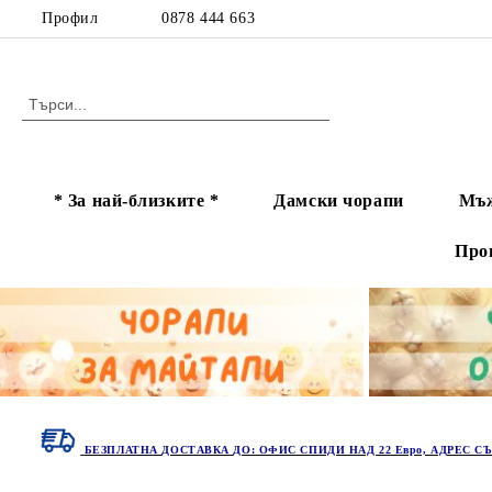
Профил
0878 444 663
* За най-близките *
Дамски чорапи
Мъж
Про
БЕЗПЛАТНА ДОСТАВКА ДО: ОФИС СПИДИ НАД 22 Евро, АДРЕС СЪ