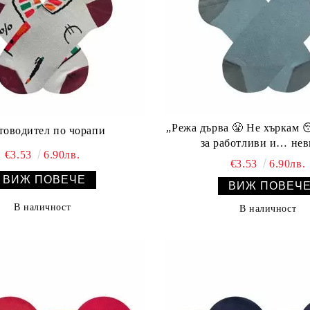
„Режа дърва 😤 Не хъркам 😴 – чорапи
товодител по чорапи
за работливи и… не
€3.53
6.90лв.
€3.53
6.90лв.
ВИЖ ПОВЕЧЕ
ВИЖ ПОВЕЧ
В наличност
В наличност