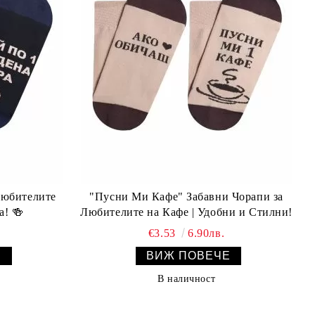
любителите
"Пусни Ми Кафе" Забавни Чорапи за
а! 🍻
Любителите на Кафе | Удобни и Стилни!
€3.53
6.90лв.
Е
ВИЖ ПОВЕЧЕ
В наличност