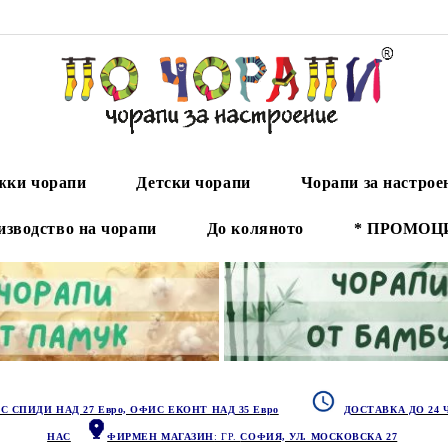
ки чорапи
Детски чорапи
Чорапи за настрое
изводство на чорапи
До коляното
* ПРОМОЦ
С СПИДИ НАД 27 Евро, ОФИС ЕКОНТ НАД 35 Евро
ДОСТАВКА ДО 24 
НАС
ФИРМЕН МАГАЗИН
: ГР.
СОФИЯ, УЛ. МОСКОВСКА 27