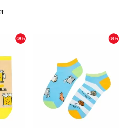
и
-10%
-10%