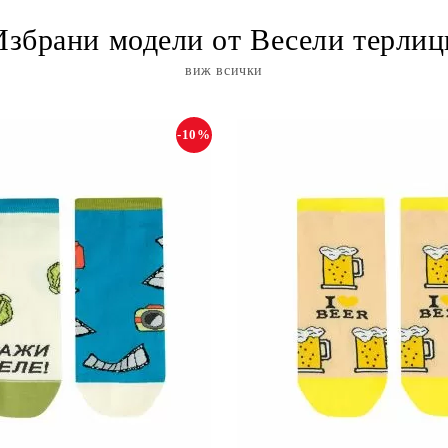
Избрани модели от Весели терлиц
виж всички
-10%