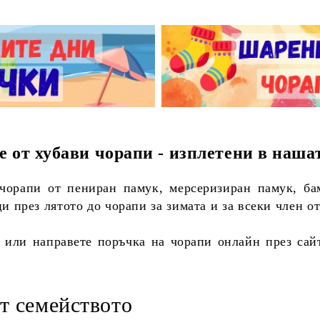
е от хубави чорапи - изплетени в наша
чорапи от пениран памук, мерсеризиран памук, бам
ци през лятото до чорапи за зимата и за всеки член 
или направете поръчка на чорапи онлайн през сай
т семейството