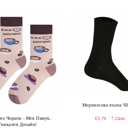
Мериносова вълна 
но Чорапи - Мек Памук,
€3.70
7.24лв.
Уникален Дизайн!