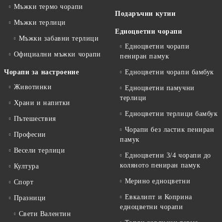
Мъжки термо чорапи
Подаръчни кутии
Мъжки терлици
Едноцветни чорапи
Мъжки забавни терлици
Едноцветни чорапи
Официални мъжки чорапи
пениран памук
Чорапи за настроение
Едноцветни чорапи бамбук
Животинки
Едноцветни памучни
терлици
Храни и напитки
Едноцветни терлици бамбук
Пътешествия
Чорапи без ластик пениран
Професии
памук
Весели терлици
Едноцветни 3/4 чорапи до
коляното пениран памук
Култура
Мерино едноцветни
Спорт
Евкалипт и Коприна
Празници
едноцветни чорапи
Свети Валентин