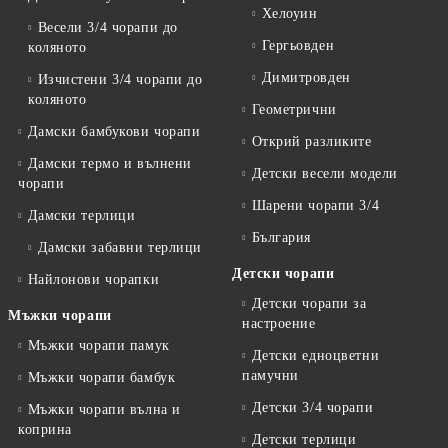
Хелоуин
Весели 3/4 чорапи до
Гергьовден
коляното
Димитровден
Изчистени 3/4 чорапи до
коляното
Геометрични
Дамски бамбукови чорапи
Открий разликите
Дамски термо и вълнени
Детски весели модели
чорапи
Шарени чорапи 3/4
Дамски терлици
България
Дамски забавни терлици
Детски чорапи
Найлонови чорапки
Детски чорапи за
Мъжки чорапи
настроение
Мъжки чорапи памук
Детски едноцветни
памучни
Мъжки чорапи бамбук
Детски 3/4 чорапи
Мъжки чорапи вълна и
коприна
Детски терлици