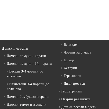
Великден
Дамски чорапи
Чорапи за 8 март
Дамски памучни чорапи
Коледа
Дамски памучни 3/4 чорапи
Хелоуин
Весели 3/4 чорапи до
Гергьовден
коляното
Димитровден
Изчистени 3/4 чорапи до
коляното
Геометрични
Дамски бамбукови чорапи
Открий разликите
Дамски термо и вълнени
Детски весели модели