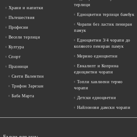
терлици
Храни и напитки
Едноцветни терлици бамбук
Пътешествия
Чорапи без ластик пениран
Професии
памук
Весели терлици
Едноцветни 3/4 чорапи до
коляното пениран памук
Култура
Мерино едноцветни
Спорт
Евкалипт и Коприна
Празници
едноцветни чорапи
Свети Валентин
Топли хавлиени термо
Трифон Зарезан
чорапи
Баба Марта
Детски едноцветни
Найлонови дамски чорапи
Бързи връзки: