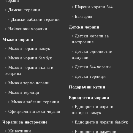
чорапи
Шарени чорапи 3/4
Дамски терлици
България
Дамски забавни терлици
Детски чорапи
Найлонови чорапки
Детски чорапи за
Мъжки чорапи
настроение
Мъжки чорапи памук
Детски едноцветни
памучни
Мъжки чорапи бамбук
Детски 3/4 чорапи
Мъжки чорапи вълна и
коприна
Детски терлици
Мъжки термо чорапи
Подаръчни кутии
Мъжки терлици
Едноцветни чорапи
Мъжки забавни терлици
Едноцветни чорапи
Официални мъжки чорапи
пениран памук
Чорапи за настроение
Едноцветни чорапи бамбук
Животинки
Едноцветни памучни