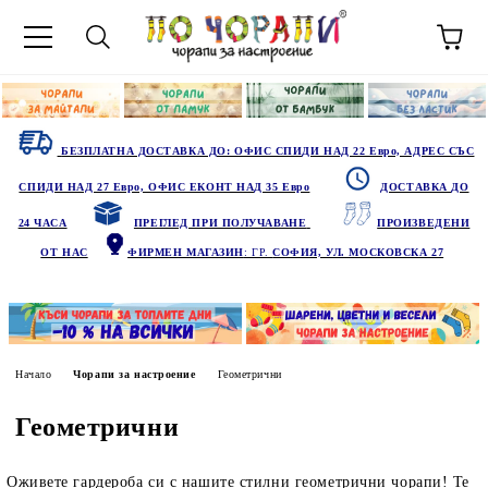
БЕЗПЛАТНА ДОСТАВКА ДО: ОФИС СПИДИ НАД 22 Евро, АДРЕС СЪС
СПИДИ НАД 27 Евро, ОФИС ЕКОНТ НАД 35 Евро
ДОСТАВКА ДО
24 ЧАСА
ПРЕГЛЕД ПРИ ПОЛУЧАВАНЕ
ПРОИЗВЕДЕНИ
ОТ НАС
ФИРМЕН МАГАЗИН
: ГР.
СОФИЯ, УЛ. МОСКОВСКА 27
Начало
Чорапи за настроение
Геометрични
Геометрични
Оживете гардероба си с нашите стилни геометрични чорапи! Те