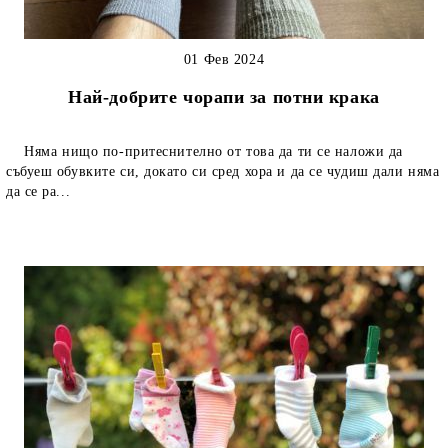
01 Фев 2024
Най-добрите чорапи за потни крака
Няма нищо по-притеснително от това да ти се наложи да
събуеш обувките си, докато си сред хора и да се чудиш дали няма
да се ра...