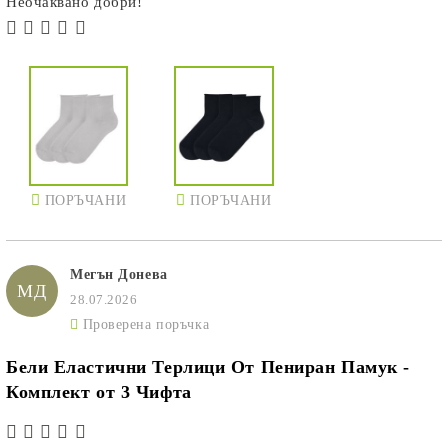
Неочаквано добри!
ПОРЪЧАНИ
ПОРЪЧАНИ
Мегън Донева
МД
28.07.2026
Проверена поръчка
Бели Еластични Терлици От Пениран Памук -
Комплект от 3 Чифта