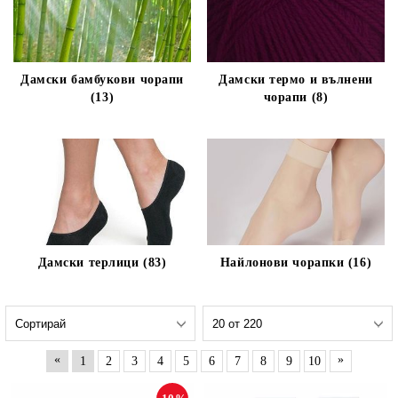
Дамски бамбукови чорапи
Дамски термо и вълнени
(13)
чорапи (8)
Дамски терлици (83)
Найлонови чорапки (16)
«
»
1
2
3
4
5
6
7
8
9
10