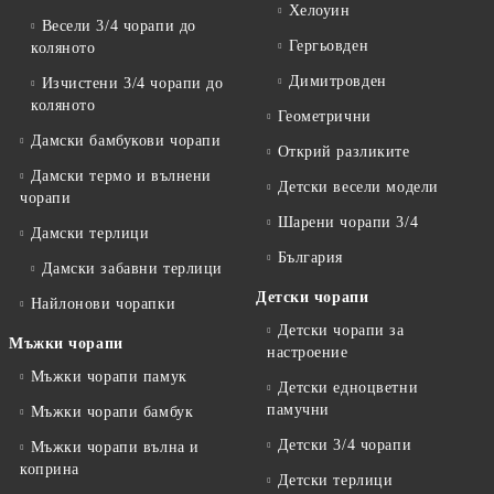
Хелоуин
Весели 3/4 чорапи до
Гергьовден
коляното
Димитровден
Изчистени 3/4 чорапи до
коляното
Геометрични
Дамски бамбукови чорапи
Открий разликите
Дамски термо и вълнени
Детски весели модели
чорапи
Шарени чорапи 3/4
Дамски терлици
България
Дамски забавни терлици
Детски чорапи
Найлонови чорапки
Детски чорапи за
Мъжки чорапи
настроение
Мъжки чорапи памук
Детски едноцветни
памучни
Мъжки чорапи бамбук
Детски 3/4 чорапи
Мъжки чорапи вълна и
коприна
Детски терлици