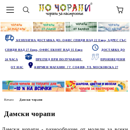
БЕЗПЛАТНА ДОСТАВКА ДО: ОФИС СПИДИ НАД 22 Евро, АДРЕС СЪС
СПИДИ НАД 27 Евро, ОФИС ЕКОНТ НАД 35 Евро
ДОСТАВКА ДО
24 ЧАСА
ПРЕГЛЕД ПРИ ПОЛУЧАВАНЕ
ПРОИЗВЕДЕНИ
ОТ НАС
ФИРМЕН МАГАЗИН
: ГР.
СОФИЯ, УЛ. МОСКОВСКА 27
Начало
Дамски чорапи
Дамски чорапи
Дамски чорапи - разнообразие от модели за всеки