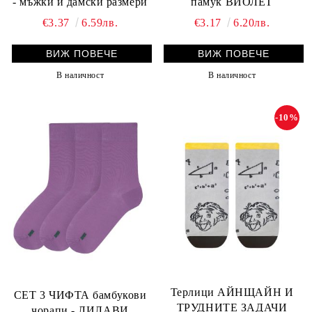
- мъжки и дамски размери
памук ВИОЛЕТ
€3.37
6.59лв.
€3.17
6.20лв.
ВИЖ ПОВЕЧЕ
ВИЖ ПОВЕЧЕ
В наличност
В наличност
-10%
Терлици АЙНЩАЙН И
СЕТ 3 ЧИФТА бамбукови
ТРУДНИТЕ ЗАДАЧИ
чорапи - ЛИЛАВИ