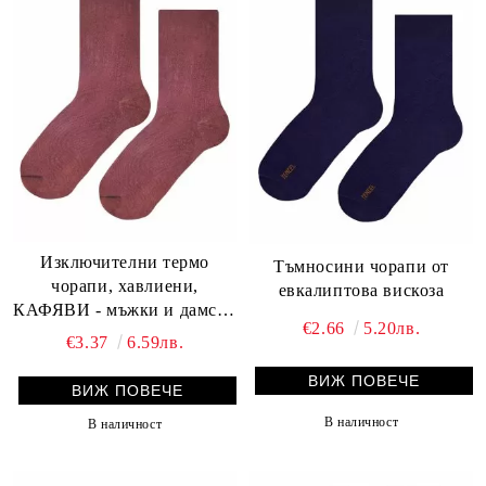
Изключителни термо
Тъмносини чорапи от
чорапи, хавлиени,
евкалиптова вискоза
КАФЯВИ - мъжки и дамски
€2.66
5.20лв.
размери
€3.37
6.59лв.
ВИЖ ПОВЕЧЕ
ВИЖ ПОВЕЧЕ
В наличност
В наличност