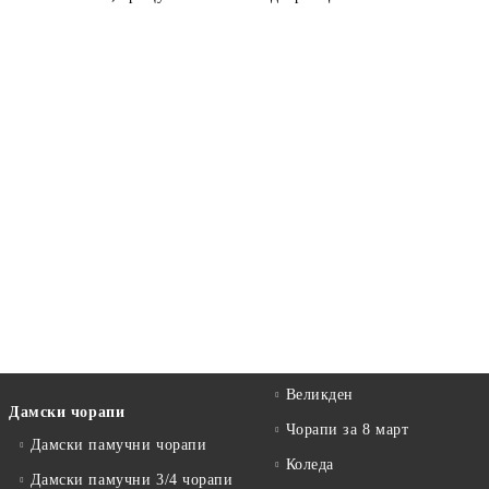
Великден
Дамски чорапи
Чорапи за 8 март
Дамски памучни чорапи
Коледа
Дамски памучни 3/4 чорапи