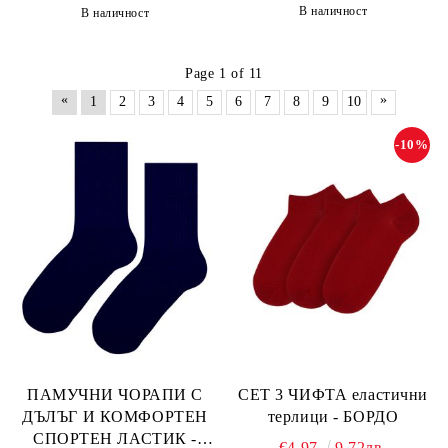
В наличност
В наличност
Page 1 of 11
«
»
1
2
3
4
5
6
7
8
9
10
-10%
ПАМУЧНИ ЧОРАПИ С
СЕТ 3 ЧИФТА еластични
ДЪЛЪГ И КОМФОРТЕН
терлици - БОРДО
СПОРТЕН ЛАСТИК -
€4.97
9.72лв.