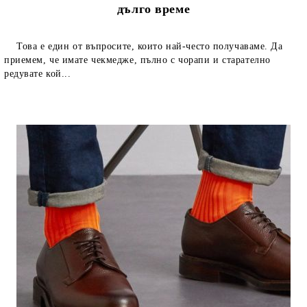
дълго време
Това е един от въпросите, които най-често получаваме. Да
приемем, че имате чекмедже, пълно с чорапи и старателно
редувате кой...