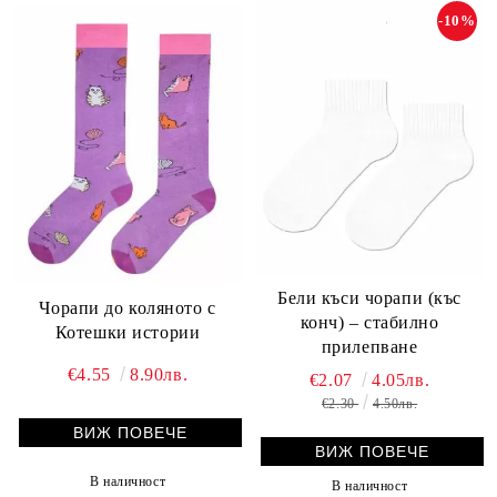
-10%
Бели къси чорапи (къс
Чорапи до коляното с
конч) – стабилно
Котешки истории
прилепване
€4.55
8.90лв.
€2.07
4.05лв.
€2.30
4.50лв.
ВИЖ ПОВЕЧЕ
ВИЖ ПОВЕЧЕ
В наличност
В наличност