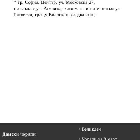
* гр. София, Център, ул. Московска 27,
на ъгъла с ул. Раковска, като магазинът е от към ул.
Раковска, срещу Виенската сладкарница
Великден
Дамски чорапи
Чорапи за 8 март