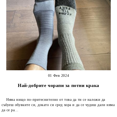
01 Фев 2024
Най-добрите чорапи за потни крака
Няма нищо по-притеснително от това да ти се наложи да
събуеш обувките си, докато си сред хора и да се чудиш дали няма
да се ра...