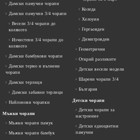
Дамски памучни чорапи
Коледа
Дамски памучни 3/4 чорапи
Хелоуин
Весели 3/4 чорапи до
Гергьовден
коляното
Димитровден
Изчистени 3/4 чорапи до
коляното
Геометрични
Дамски бамбукови чорапи
Открий разликите
Дамски термо и вълнени
Детски весели модели
чорапи
Шарени чорапи 3/4
Дамски терлици
България
Дамски забавни терлици
Детски чорапи
Найлонови чорапки
Детски чорапи за
Мъжки чорапи
настроение
Мъжки чорапи памук
Детски едноцветни
памучни
Мъжки чорапи бамбук