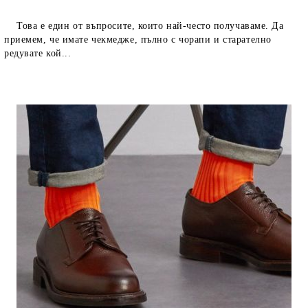
Това е един от въпросите, които най-често получаваме. Да
приемем, че имате чекмедже, пълно с чорапи и старателно
редувате кой...