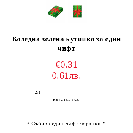
Коледна зелена кутийка за един
чифт
€0.31
0.61лв.
(27)
Код:
2-1310-Z72Z-
Събира един чифт чорапки *
*