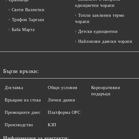
едноцветни чорапи
Свети Валентин
Топли хавлиени термо
Трифон Зарезан
чорапи
Баба Марта
Детски едноцветни
Найлонови дамски чорапи
Бързи връзки:
Доставка
Общи условия
Корпоративни
подаръци
Връщане на стока
Лични данни
Промоциите днес
Платформа ОРС
Производство
КЗП
Информация за контакти: