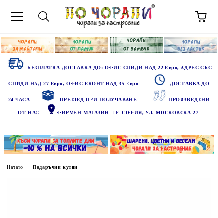
БЕЗПЛАТНА ДОСТАВКА ДО: ОФИС СПИДИ НАД 22 Евро, АДРЕС СЪС
СПИДИ НАД 27 Евро, ОФИС ЕКОНТ НАД 35 Евро
ДОСТАВКА ДО
24 ЧАСА
ПРЕГЛЕД ПРИ ПОЛУЧАВАНЕ
ПРОИЗВЕДЕНИ
ОТ НАС
ФИРМЕН МАГАЗИН
: ГР.
СОФИЯ, УЛ. МОСКОВСКА 27
Начало
Подаръчни кутии