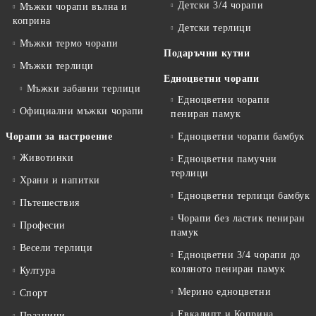
Детски 3/4 чорапи
Мъжки чорапи вълна и
коприна
Детски терлици
Мъжки термо чорапи
Подаръчни кутии
Мъжки терлици
Едноцветни чорапи
Мъжки забавни терлици
Едноцветни чорапи
Официални мъжки чорапи
пениран памук
Чорапи за настроение
Едноцветни чорапи бамбук
Животинки
Едноцветни памучни
терлици
Храни и напитки
Едноцветни терлици бамбук
Пътешествия
Чорапи без ластик пениран
Професии
памук
Весели терлици
Едноцветни 3/4 чорапи до
коляното пениран памук
Култура
Мерино едноцветни
Спорт
Евкалипт и Коприна
Празници