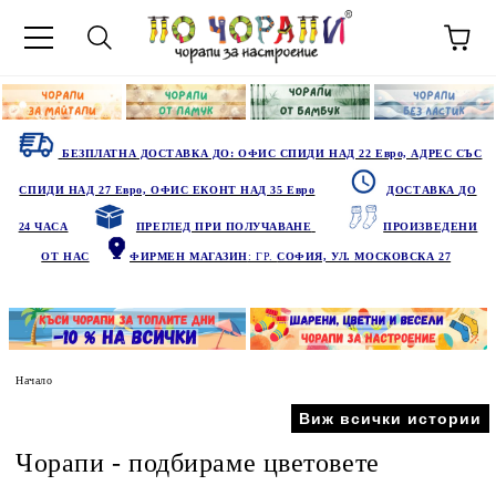
БЕЗПЛАТНА ДОСТАВКА ДО: ОФИС СПИДИ НАД 22 Евро, АДРЕС СЪС
СПИДИ НАД 27 Евро, ОФИС ЕКОНТ НАД 35 Евро
ДОСТАВКА ДО
24 ЧАСА
ПРЕГЛЕД ПРИ ПОЛУЧАВАНЕ
ПРОИЗВЕДЕНИ
ОТ НАС
ФИРМЕН МАГАЗИН
: ГР.
СОФИЯ, УЛ. МОСКОВСКА 27
Начало
Виж всички истории
Чорапи - подбираме цветовете