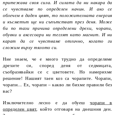
притежава своя сила. И силата да ни накара да
се чувстваме по определен начин. И ако се
облечем в даден цвят, то положителната енергия
и късметът ще ни съпътстват през деня. Може
би по тази причина определени дрехи, чорапи,
обувки и аксесоари ни теглят като магнит. И ни
карат да се чувстваме отлично, когато ги
сложим върху тялото си.
Ние знаем, че е много трудно да определяме
дрехите си, според деня от седмицата,
съобразявайки се с цветовете. Но намерихме
решение! Нашият таен коз са чорапите. Чорапи,
чорапи... Ех, чорапи – какво ли бихме правили без
вас?
Изключително лесно е да обуеш
чорапи в
определен цвят
, който отговаря на днешния ден.