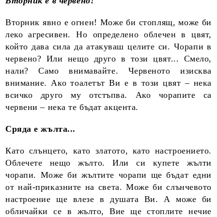
Вторник е в червено!
Вторник явно е огнен! Може би стоплящ, може би
леко агресивен. Но определено облечен в цвят,
който дава сила да атакуваш целите си. Чорапи в
червено? Или нещо друго в този цвят... Смело,
нали? Само внимавайте. Червеното изисква
внимание. Ако тоалетът Ви е в този цвят – нека
всичко друго му отстъпва. Ако чорапите са
червени – нека те бъдат акцента.
Сряда е жълта...
Като слънцето, като златото, като настроението.
Облечете нещо жълто. Или си купете жълти
чорапи. Може би жълтите чорапи ще бъдат едни
от най-приказните на света. Може би слънчевото
настроение ще влезе в душата Ви. А може би
обличайки се в жълто, Вие ще стоплите нечие