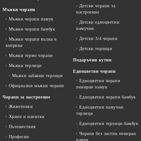
Детски чорапи за
Мъжки чорапи
настроение
Мъжки чорапи памук
Детски едноцветни
памучни
Мъжки чорапи бамбук
Детски 3/4 чорапи
Мъжки чорапи вълна и
коприна
Детски терлици
Мъжки термо чорапи
Подаръчни кутии
Мъжки терлици
Едноцветни чорапи
Мъжки забавни терлици
Едноцветни чорапи
Официални мъжки чорапи
пениран памук
Чорапи за настроение
Едноцветни чорапи бамбук
Животинки
Едноцветни памучни
терлици
Храни и напитки
Едноцветни терлици бамбук
Пътешествия
Чорапи без ластик пениран
Професии
памук