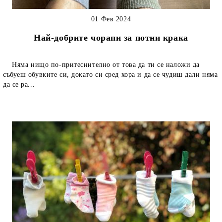
01 Фев 2024
Най-добрите чорапи за потни крака
Няма нищо по-притеснително от това да ти се наложи да
събуеш обувките си, докато си сред хора и да се чудиш дали няма
да се ра...