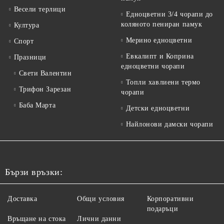
Весели терлици
Едноцветни 3/4 чорапи до
коляното пениран памук
Култура
Мерино едноцветни
Спорт
Евкалипт и Коприна
Празници
едноцветни чорапи
Свети Валентин
Топли хавлиени термо
Трифон Зарезан
чорапи
Баба Марта
Детски едноцветни
Найлонови дамски чорапи
Бързи връзки:
Доставка
Общи условия
Корпоративни
подаръци
Връщане на стока
Лични данни