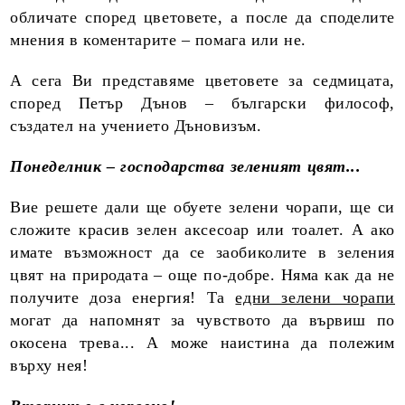
обличате според цветовете, а после да споделите
мнения в коментарите – помага или не.
А сега Ви представяме цветовете за седмицата,
според Петър Дънов – български философ,
създател на учението Дъновизъм.
Понеделник – господарства зеленият цвят...
Вие решете дали ще обуете зелени чорапи, ще си
сложите красив зелен аксесоар или тоалет. А ако
имате възможност да се заобиколите в зеления
цвят на природата – още по-добре. Няма как да не
получите доза енергия! Та
едни зелени чорапи
могат да напомнят за чувството да вървиш по
окосена трева... А може наистина да полежим
върху нея!