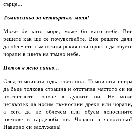
сърце...
Тъмносиньо за четвъртък, моля!
Може би като море, може би като небе. Вие
решете как ще се почувствайте. Вие решете дали
да облечете тъмносиня рокля или просто да обуете
чорапи в цвета на тъмно небе.
Петък в ясно синьо...
След тъмнината идва светлина. Тъмнината спира
да бъде толкова страшна и отстъпва мястото си на
по-светлите тонове в душите ни. Не може
четвъртък да носим тъмносини дрехи или чорапи,
а сега да не облечем или обуем ясносините
цветове в гардероба ни. Чорапи в ясносиньо?
Навярно си заслужава!