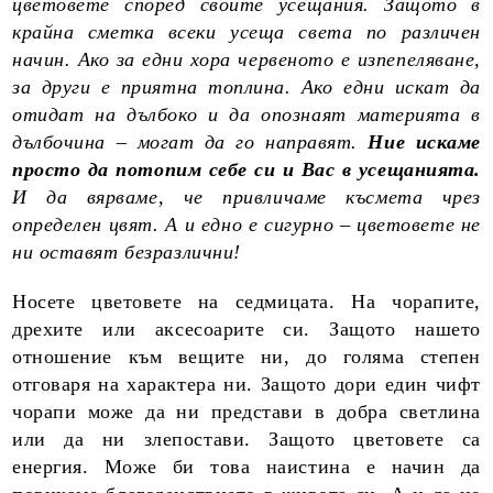
цветовете според своите усещания. Защото в
крайна сметка всеки усеща света по различен
начин. Ако за едни хора червеното е изпепеляване,
за други е приятна топлина. Ако едни искат да
отидат на дълбоко и да опознаят материята в
дълбочина – могат да го направят.
Ние искаме
просто да потопим себе си и Вас в усещанията.
И да вярваме, че привличаме късмета чрез
определен цвят. А и едно е сигурно – цветовете не
ни оставят безразлични!
Носете цветовете на седмицата. На чорапите,
дрехите или аксесоарите си. Защото нашето
отношение към вещите ни, до голяма степен
отговаря на характера ни. Защото дори един чифт
чорапи може да ни представи в добра светлина
или да ни злепостави. Защото цветовете са
енергия. Може би това наистина е начин да