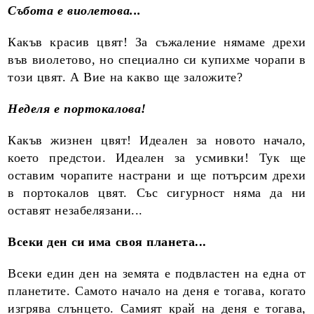
Събота е виолетова...
Какъв красив цвят! За съжаление нямаме дрехи
във виолетово, но специално си купихме чорапи в
този цвят. А Вие на какво ще заложите?
Неделя е портокалова!
Какъв жизнен цвят! Идеален за новото начало,
което предстои. Идеален за усмивки! Тук ще
оставим чорапите настрани и ще потърсим дрехи
в портокалов цвят. Със сигурност няма да ни
оставят незабелязани...
Всеки ден си има своя планета...
Всеки един ден на земята е подвластен на една от
планетите. Самото начало на деня е тогава, когато
изгрява слънцето. Самият край на деня е тогава,