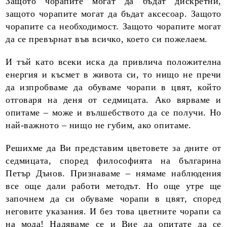
Защото чорапите могат да бъдат дискретни,
защото чорапите могат да бъдат аксесоар. Защото
чорапите са необходимост. Защото чорапите могат
да се превърнат във всичко, което си пожелаем.
И тъй като всеки иска да привлича положителна
енергия и късмет в живота си, то нищо не пречи
да изпробваме да обуваме чорапи в цвят, който
отговаря на деня от седмицата. Ако вярваме и
опитаме – може и вълшебството да се получи. Но
най-важното – нищо не губим, ако опитаме.
Решихме да Ви представим цветовете за дните от
седмицата, според философията на българина
Петър Дънов. Признаваме – нямаме наблюдения
все още дали работи методът. Но още утре ще
започнем да си обуваме чорапи в цвят, според
неговите указания. И без това цветните чорапи са
на мода! Надяваме се и Вие да опитате да се