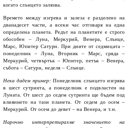
когато слънцето залязва.
Времето между изгрева и залеза е разделено на
дванадесет части, а всеки час отговаря на една
определена планета. Редът на планетите е строго
обособен – Луна, Меркурий, Венера, Слънце,
Марс, Юпитер Сатурн. При дните от седмицата –
понеделник – Луна, Вторник – Марс, сряда –
Меркурий, четвъртък – Юпитер, петък – Венера,
събота – Сатурн, неделя – Слънце.
Нека дадем пример:
Понеделник слънцето изгрява
в шест сутринта, а понеделник е подвластен на
Луната. От шест до седем сутринта ще бъдем под
влиянието на тази планета. От седем до осем –
Меркурий. От осем до девет – на Венера, и т.н.
Нарочно интерпретирахме значението на