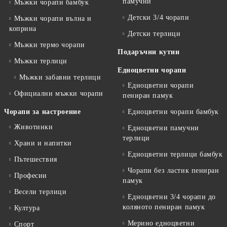
памучни
Мъжки чорапи бамбук
Детски 3/4 чорапи
Мъжки чорапи вълна и
коприна
Детски терлици
Мъжки термо чорапи
Подаръчни кутии
Мъжки терлици
Едноцветни чорапи
Мъжки забавни терлици
Едноцветни чорапи
Официални мъжки чорапи
пениран памук
Чорапи за настроение
Едноцветни чорапи бамбук
Животинки
Едноцветни памучни
терлици
Храни и напитки
Едноцветни терлици бамбук
Пътешествия
Чорапи без ластик пениран
Професии
памук
Весели терлици
Едноцветни 3/4 чорапи до
коляното пениран памук
Култура
Мерино едноцветни
Спорт