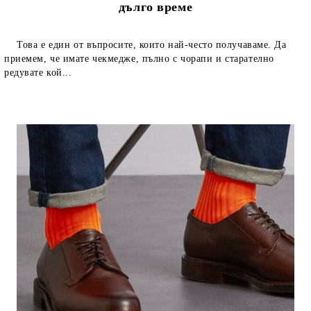
дълго време
Това е един от въпросите, които най-често получаваме. Да
приемем, че имате чекмедже, пълно с чорапи и старателно
редувате кой...