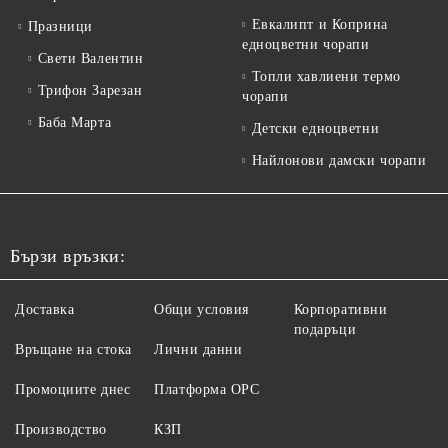
Евкалипт и Коприна
Празници
едноцветни чорапи
Свети Валентин
Топли хавлиени термо
Трифон Зарезан
чорапи
Баба Марта
Детски едноцветни
Найлонови дамски чорапи
Бързи връзки:
Доставка
Общи условия
Корпоративни
подаръци
Връщане на стока
Лични данни
Промоциите днес
Платформа ОРС
Производство
КЗП