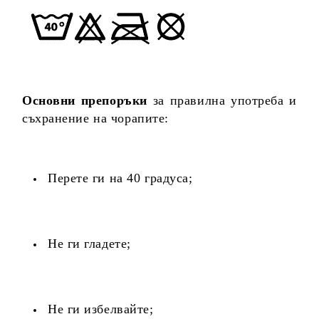
Основни препоръки
за правилна употреба и
съхранение на чорапите:
Перете ги на 40 градуса;
Не ги гладете;
Не ги избелвайте;