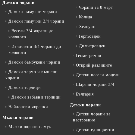
Дамски чорапи
Чорапи за 8 март
Дамски памучни чорапи
Коледа
Дамски памучни 3/4 чорапи
Хелоуин
Весели 3/4 чорапи до
Гергьовден
коляното
Димитровден
Изчистени 3/4 чорапи до
коляното
Геометрични
Дамски бамбукови чорапи
Открий разликите
Дамски термо и вълнени
Детски весели модели
чорапи
Шарени чорапи 3/4
Дамски терлици
България
Дамски забавни терлици
Детски чорапи
Найлонови чорапки
Детски чорапи за
Мъжки чорапи
настроение
Мъжки чорапи памук
Детски едноцветни