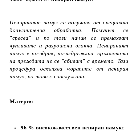
Пенираният памук се получава от специална
допълнителна обработка. Памукът се
"сресва" и по този начин се премахват
чупливите и разрошени влакна. Пенираният
памук е по-здрав, по-издръжлив, връхчетата
на преждата не се "сбиват" с времето. Тази
процедура оскъпява чорапите от пениран
памук, но това си заслужава.
Материя
96 % висококачествен пениран памук;