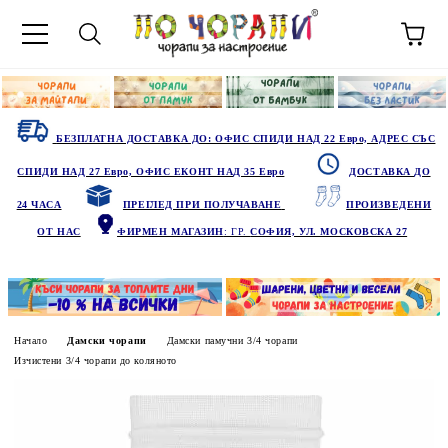
БЕЗПЛАТНА ДОСТАВКА ДО: ОФИС СПИДИ НАД 22 Евро, АДРЕС СЪС
СПИДИ НАД 27 Евро, ОФИС ЕКОНТ НАД 35 Евро
ДОСТАВКА ДО
24 ЧАСА
ПРЕГЛЕД ПРИ ПОЛУЧАВАНЕ
ПРОИЗВЕДЕНИ
ОТ НАС
ФИРМЕН МАГАЗИН
: ГР.
СОФИЯ, УЛ. МОСКОВСКА 27
Начало
Дамски чорапи
Дамски памучни 3/4 чорапи
Изчистени 3/4 чорапи до коляното