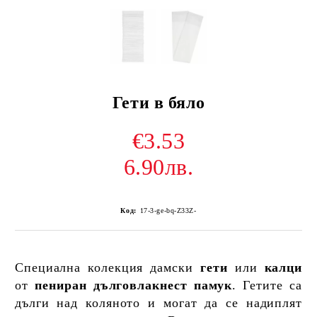
Гети в бяло
€3.53
6.90лв.
Код:
17-3-ge-bq-Z33Z-
Специална колекция дамски
гети
или
калци
от
пениран дълговлакнест памук
. Гетите са
дълги над коляното и могат да се надиплят