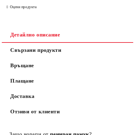
Оцени продукта
Детайлно описание
Свързани продукти
Връщане
Плащане
Доставка
Отзиви от клиенти
Зашо чорапи от
пениран памук
?