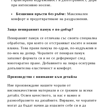
при интензивно носене.
Безшевни пръсти без ръбче:
Максимален
комфорт и предотвратяване на раздразнения.
Защо пенираният памук е по-добър?
Пенираният памук се отличава със своята специална
обработка, при която се отстраняват късите и нежни
влакна. Това прави памука по-здрав, по-издръжлив и
по-мек на допир. Чорапите от пениран памук
запазват формата си и не се деформират след
многократно пране. Добавянето на ликра осигурява
допълнителна еластичност и комфорт.
Производство с внимание към детайла
Ние произвеждаме нашите чорапи от
висококачествени материали и се грижим за всеки
детайл. Освен качеството, за нас е важно и
разнообразието на дизайните. Вярваме, че чорапите
могат да бъдат начин да изразите себе си и да