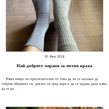
01 Фев 2024
Най-добрите чорапи за потни крака
Няма нищо по-притеснително от това да ти се наложи да
събуеш обувките си, докато си сред хора и да се чудиш дали няма
да се ра...