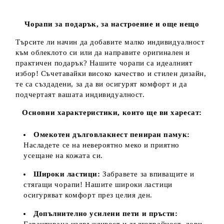
Чорапи за подарък, за настроение и още нещо
Търсите ли начин да добавите малко индивидуалност
към облеклото си или да направите оригинален и
практичен подарък? Нашите чорапи са идеалният
избор! Съчетавайки високо качество и стилен дизайн,
те са създадени, за да ви осигурят комфорт и да
подчертаят вашата индивидуалност.
Основни характеристики, които ще ви харесат:
Омекотен дълговлакнест пениран памук:
Насладете се на невероятно меко и приятно
усещане на кожата си.
Широки ластици:
Забравете за впиващите и
стягащи чорапи! Нашите широки ластици
осигуряват комфорт през целия ден.
Допълнително усилени пети и пръсти:
Гарантирана издръжливост и дълготрайност, дори