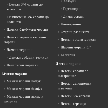
Хелоуин
Весели 3/4 чорапи до
Гергьовден
коляното
Димитровден
Изчистени 3/4 чорапи до
коляното
Геометрични
Дамски бамбукови чорапи
Открий разликите
Дамски термо и вълнени
Детски весели модели
чорапи
Шарени чорапи 3/4
Дамски терлици
България
Дамски забавни терлици
Детски чорапи
Найлонови чорапки
Детски чорапи за
Мъжки чорапи
настроение
Мъжки чорапи памук
Детски едноцветни
памучни
Мъжки чорапи бамбук
Детски 3/4 чорапи
Мъжки чорапи вълна и
коприна
Детски терлици