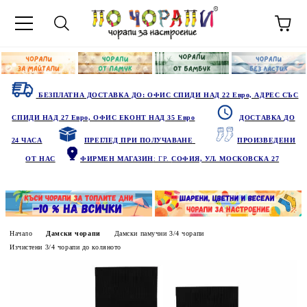
БЕЗПЛАТНА ДОСТАВКА ДО: ОФИС СПИДИ НАД 22 Евро, АДРЕС СЪС
СПИДИ НАД 27 Евро, ОФИС ЕКОНТ НАД 35 Евро
ДОСТАВКА ДО
24 ЧАСА
ПРЕГЛЕД ПРИ ПОЛУЧАВАНЕ
ПРОИЗВЕДЕНИ
ОТ НАС
ФИРМЕН МАГАЗИН
: ГР.
СОФИЯ, УЛ. МОСКОВСКА 27
Начало
Дамски чорапи
Дамски памучни 3/4 чорапи
Изчистени 3/4 чорапи до коляното