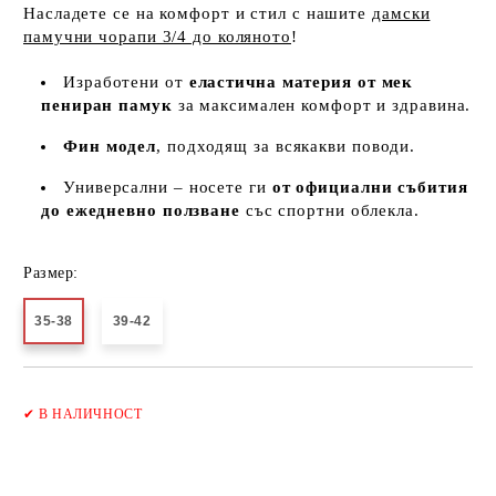
Насладете се на комфорт и стил с нашите
дамски
памучни чорапи 3/4 до коляното
!
Изработени от
еластична материя от мек
пениран памук
за максимален комфорт и здравина.
Фин модел
, подходящ за всякакви поводи.
Универсални – носете ги
от официални събития
до ежедневно ползване
със спортни облекла.
Размер:
35-38
39-42
Добави в желани
✔
В НАЛИЧНОСТ