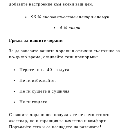
добавите настроение към всеки ваш ден.
96 % висококачествен пениран памук
4 % ликра
Грижа за вашите чорапи
За да запазите вашите чорапи в отлично състояние за
по-дълго време, следвайте тези препоръки:
Перете ги на 40 градуса.
Не ги избелвайте.
Не ги сушете в сушилня.
Не ги гладете.
С нашите чорапи вие получавате не само стилен
аксесоар, но и гаранция за качество и комфорт.
Поръчайте сега и се насладете на разликата!