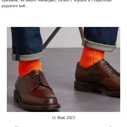
приемем, че имате чекмедже, пълно с чорапи и старателно
редувате кой...
11 Май 2023