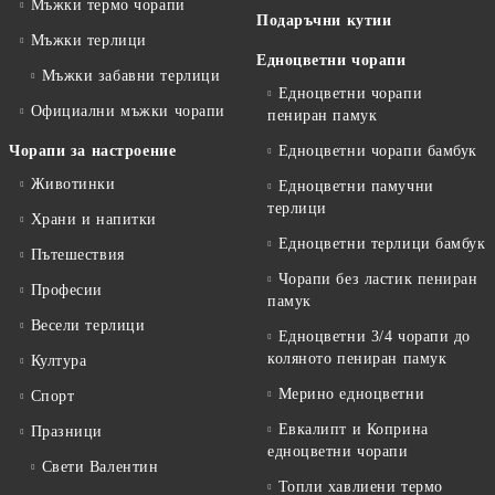
Мъжки термо чорапи
Подаръчни кутии
Мъжки терлици
Едноцветни чорапи
Мъжки забавни терлици
Едноцветни чорапи
Официални мъжки чорапи
пениран памук
Чорапи за настроение
Едноцветни чорапи бамбук
Животинки
Едноцветни памучни
терлици
Храни и напитки
Едноцветни терлици бамбук
Пътешествия
Чорапи без ластик пениран
Професии
памук
Весели терлици
Едноцветни 3/4 чорапи до
коляното пениран памук
Култура
Мерино едноцветни
Спорт
Евкалипт и Коприна
Празници
едноцветни чорапи
Свети Валентин
Топли хавлиени термо