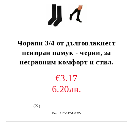
Чорапи 3/4 от дълговлакнест
пениран памук - черни, за
несравним комфорт и стил.
€3.17
6.20лв.
(22)
Код:
112-317-1-Z3Z-