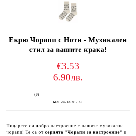
Екрю Чорапи с Ноти - Музикален
стил за вашите крака!
€3.53
6.90лв.
(8)
Код:
205-no-be-7-Z1-
Подарете си добро настроение с нашите музикални
чорапи! Те са от
серията "Чорапи за настроение"
и