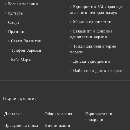
Весели терлици
Едноцветни 3/4 чорапи до
коляното пениран памук
Култура
Мерино едноцветни
Спорт
Евкалипт и Коприна
Празници
едноцветни чорапи
Свети Валентин
Топли хавлиени термо
Трифон Зарезан
чорапи
Баба Марта
Детски едноцветни
Найлонови дамски чорапи
Бързи връзки:
Доставка
Общи условия
Корпоративни
подаръци
Връщане на стока
Лични данни