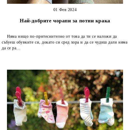
01 Фев 2024
Най-добрите чорапи за потни крака
Няма нищо по-притеснително от това да ти се наложи да
събуеш обувките си, докато си сред хора и да се чудиш дали няма
да се ра...