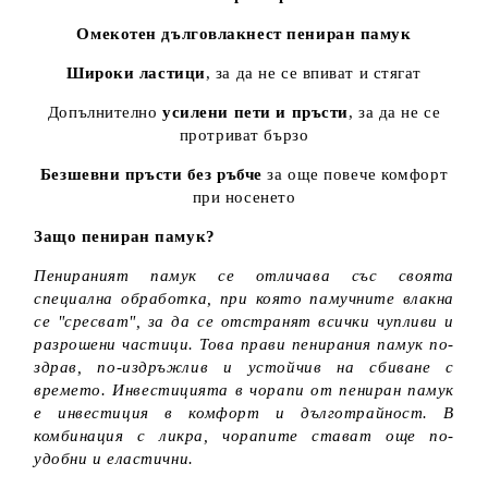
Омекотен дълговлакнест пениран памук
Широки ластици
, за да не се впиват и стягат
Допълнително
усилени пети и пръсти
, за да не се
протриват бързо
Безшевни пръсти без ръбче
за още повече комфорт
при носенето
Защо пениран памук?
Пенираният памук се отличава със своята
специална обработка, при която памучните влакна
се "сресват", за да се отстранят всички чупливи и
разрошени частици. Това прави пенирания памук по-
здрав, по-издръжлив и устойчив на сбиване с
времето. Инвестицията в чорапи от пениран памук
е инвестиция в комфорт и дълготрайност. В
комбинация с ликра, чорапите стават още по-
удобни и еластични.