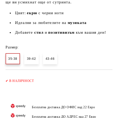
ще ви усмихнат още от сутринта.
Цвят:
екрю
с черни ноти
Идеални за любителите на
музиката
Добавете
стил
и
позитивизъм
към вашия ден!
Размер:
35-38
39-42
43-46
Добави в желани
✔
В НАЛИЧНОСТ
Безплатна доставка ДО ОФИС над 22 Евро
Безплатна доставка ДО АДРЕС над 27 Евро