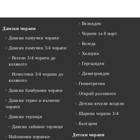
Великден
Дамски чорапи
Чорапи за 8 март
Дамски памучни чорапи
Коледа
Дамски памучни 3/4 чорапи
Хелоуин
Весели 3/4 чорапи до
Гергьовден
коляното
Димитровден
Изчистени 3/4 чорапи до
коляното
Геометрични
Дамски бамбукови чорапи
Открий разликите
Дамски термо и вълнени
Детски весели модели
чорапи
Шарени чорапи 3/4
Дамски терлици
България
Дамски забавни терлици
Детски чорапи
Найлонови чорапки