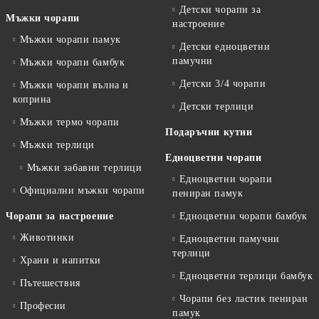
Детски чорапи за
Мъжки чорапи
настроение
Мъжки чорапи памук
Детски едноцветни
памучни
Мъжки чорапи бамбук
Детски 3/4 чорапи
Мъжки чорапи вълна и
коприна
Детски терлици
Мъжки термо чорапи
Подаръчни кутии
Мъжки терлици
Едноцветни чорапи
Мъжки забавни терлици
Едноцветни чорапи
Официални мъжки чорапи
пениран памук
Чорапи за настроение
Едноцветни чорапи бамбук
Животинки
Едноцветни памучни
терлици
Храни и напитки
Едноцветни терлици бамбук
Пътешествия
Чорапи без ластик пениран
Професии
памук