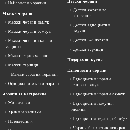
Детски чорапи
Найлонови чорапки
Детски чорапи за
Мъжки чорапи
настроение
Мъжки чорапи памук
Детски едноцветни
памучни
Мъжки чорапи бамбук
Детски 3/4 чорапи
Мъжки чорапи вълна и
коприна
Детски терлици
Мъжки термо чорапи
Подаръчни кутии
Мъжки терлици
Едноцветни чорапи
Мъжки забавни терлици
Едноцветни чорапи
Официални мъжки чорапи
пениран памук
Чорапи за настроение
Едноцветни чорапи бамбук
Животинки
Едноцветни памучни
терлици
Храни и напитки
Едноцветни терлици бамбук
Пътешествия
Чорапи без ластик пениран