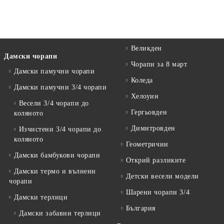
Великден
Дамски чорапи
Чорапи за 8 март
Дамски памучни чорапи
Коледа
Дамски памучни 3/4 чорапи
Хелоуин
Весели 3/4 чорапи до
Гергьовден
коляното
Димитровден
Изчистени 3/4 чорапи до
коляното
Геометрични
Дамски бамбукови чорапи
Открий разликите
Дамски термо и вълнени
Детски весели модели
чорапи
Шарени чорапи 3/4
Дамски терлици
България
Дамски забавни терлици