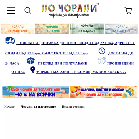
БЕЗПЛАТНА ДОСТАВКА ДО: ОФИС СПИДИ НАД 22 Евро, АДРЕС СЪС
СПИДИ НАД 27 Евро, ОФИС ЕКОНТ НАД 35 Евро
ДОСТАВКА ДО
24 ЧАСА
ПРЕГЛЕД ПРИ ПОЛУЧАВАНЕ
ПРОИЗВЕДЕНИ
ОТ НАС
ФИРМЕН МАГАЗИН
: ГР.
СОФИЯ, УЛ. МОСКОВСКА 27
Начало
Чорапи за настроение
Весели терлици