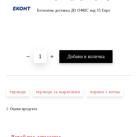
Безплатна доставка ДО ОФИС над 35 Евро
терлици
терлици за маратонки
чорапи с котки
Оцени продукта
Детайлно описание