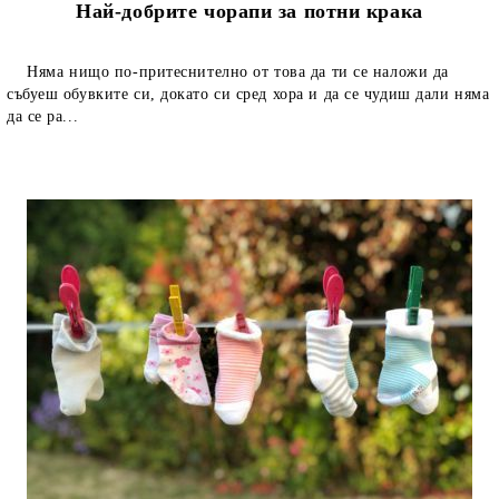
Най-добрите чорапи за потни крака
Няма нищо по-притеснително от това да ти се наложи да
събуеш обувките си, докато си сред хора и да се чудиш дали няма
да се ра...