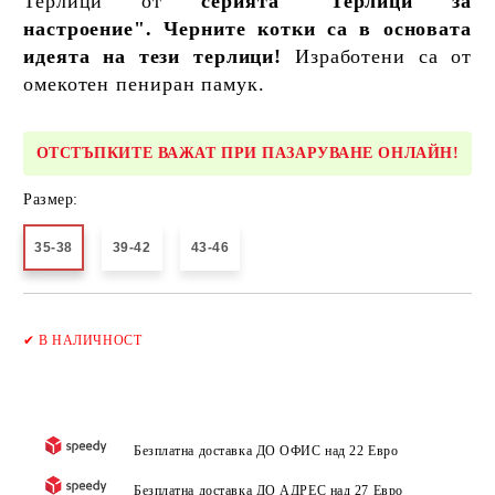
Терлици от
серията "Терлици за
настроение". Черните котки са в основата
идеята на тези терлици!
Изработени са от
омекотен пениран памук.
ОТСТЪПКИТЕ ВАЖАТ ПРИ ПАЗАРУВАНЕ ОНЛАЙН!
Размер:
35-38
39-42
43-46
Добави в желани
✔
В НАЛИЧНОСТ
Безплатна доставка ДО ОФИС над 22 Евро
Безплатна доставка ДО АДРЕС над 27 Евро