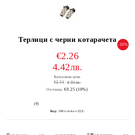
Терлици с черни котарачета
-10%
€2.26
4.42лв.
Каталожна цена:
€2.51
4.91лв.
€0.25 (10%)
Отстъпка:
(9)
Код:
308-t-ch-ko-1-Z2Z-