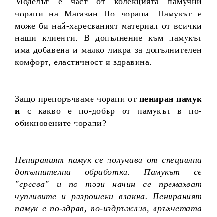
Моделът е част от колекцията памучни
чорапи на Магазин По чорапи. Памукът е
може би най-харесваният материал от всички
наши клиенти. В допълнение към памукът
има добавена и малко ликра за допълнителен
комфорт, еластичност и здравина.
Защо препоръчваме чорапи от
пениран памук
и
с какво е по-добър от памукът в по-
обикновените чорапи?
Пенираният памук се получава от специална
допълнителна обработка. Памукът се
"сресва" и по този начин се премахват
чупливите и разрошени влакна. Пенираният
памук е по-здрав, по-издръжлив, връхчетата