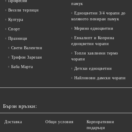
Професии
памук
Весели терлици
Едноцветни 3/4 чорапи до
коляното пениран памук
Култура
Мерино едноцветни
Спорт
Евкалипт и Коприна
Празници
едноцветни чорапи
Свети Валентин
Топли хавлиени термо
Трифон Зарезан
чорапи
Баба Марта
Детски едноцветни
Найлонови дамски чорапи
Бързи връзки:
Доставка
Общи условия
Корпоративни
подаръци