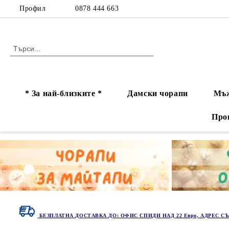
Профил
0878 444 663
* За най-близките *
Дамски чорапи
Мъж
Про
БЕЗПЛАТНА ДОСТАВКА ДО: ОФИС СПИДИ НАД 22 Евро, АДРЕС СЪ