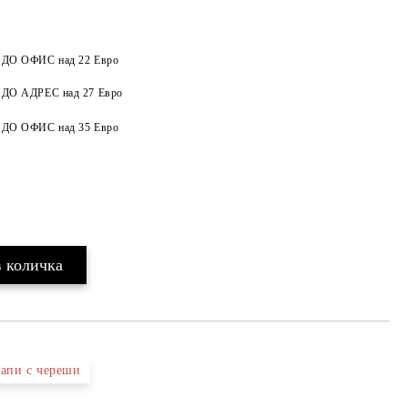
а ДО ОФИС над 22 Евро
а ДО АДРЕС над 27 Евро
Добави в желани
а ДО ОФИС над 35 Евро
рапи с череши