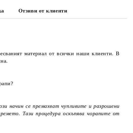
ка
Отзиви от клиенти
ресваният материал от всички наши клиенти. В
ина.
рапи?
ози начин се премахват чупливите и разрошени
времето. Тази процедура оскъпява чорапите от