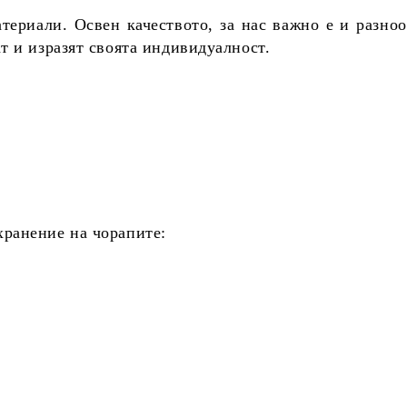
ериали. Освен качеството, за нас важно е и разно
т и изразят своята индивидуалност.
хранение на чорапите: