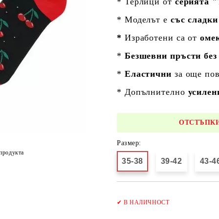
* Терлици от
серията "
* Моделът е
със сладки
*
Изработени са от
оме
*
Безшевни пръсти без
*
Еластични
за още пов
* Допълнително
усилен
ОТСТЪПКИ
Размер:
продукта
35-38
39-42
43-4
✔
В НАЛИЧНОСТ