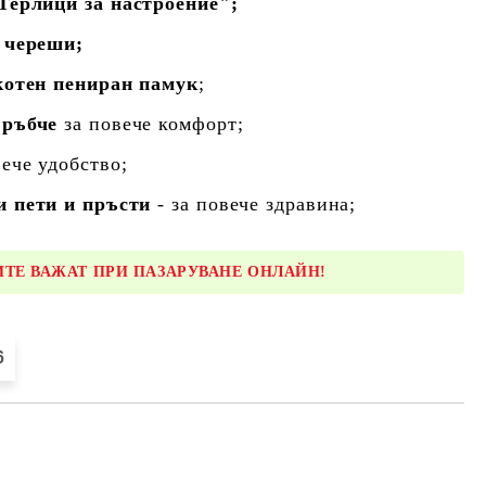
Терлици за настроение";
 череши;
котен пениран памук
;
 ръбче
за повече комфорт;
ече удобство;
и пети и пръсти
- за повече здравина;
ТЕ ВАЖАТ ПРИ ПАЗАРУВАНЕ ОНЛАЙН!
6