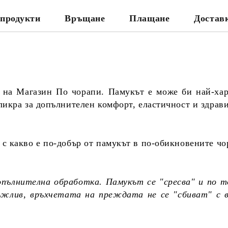
продукти
Връщане
Плащане
Достав
 на Магазин По чорапи. Памукът е може би най-ха
ликра за допълнителен комфорт, еластичност и здрав
с какво е по-добър от памукът в по-обикновените чо
опълнителна обработка. Памукът се "сресва" и по т
ръжлив, връхчетата на преждата не се "сбиват" с 