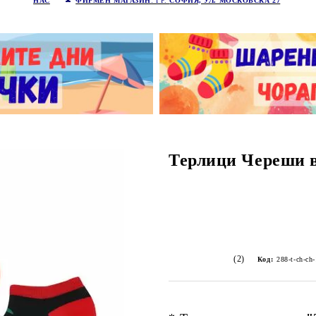
НАС
ФИРМЕН МАГАЗИН
: ГР.
СОФИЯ, УЛ. МОСКОВСКА 27
Терлици Череши в
(2)
Код:
288-t-ch-ch