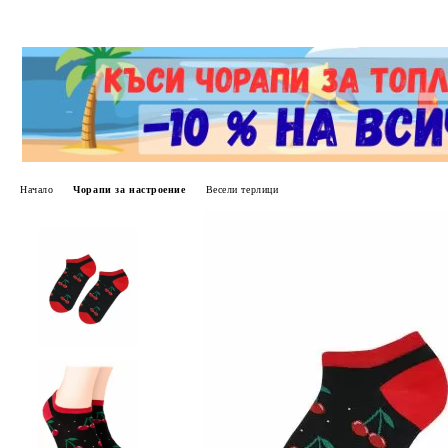
Начало
Чорапи за настроение
Весели терлици