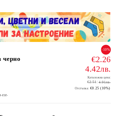
-10%
€2.26
 черно
4.42лв.
Каталожна цена:
€2.51
4.91лв.
€0.25 (10%)
Отстъпка:
-1-Z2Z-