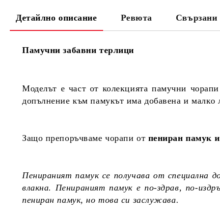
Детайлно описание
Ревюта
Свързани 
Памучни забавни терлици
Моделът е част от колекцията памучни чорапи
допълнение към памукът има добавена и малко 
Защо препоръчваме чорапи от
пениран памук и
Пенираният памук се получава от специална д
влакна. Пенираният памук е по-здрав, по-изд
пениран памук, но това си заслужава.