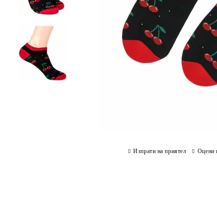
Изпрати на приятел
Оцени 