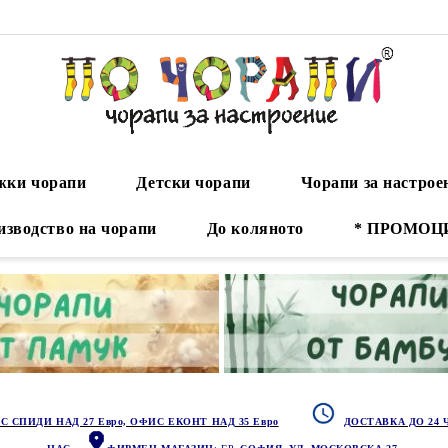
ки чорапи
Детски чорапи
Чорапи за настрое
изводство на чорапи
До коляното
* ПРОМОЦ
С СПИДИ НАД 27 Евро, ОФИС ЕКОНТ НАД 35 Евро
ДОСТАВКА ДО 24 