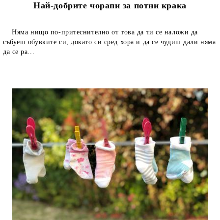
Най-добрите чорапи за потни крака
Няма нищо по-притеснително от това да ти се наложи да
събуеш обувките си, докато си сред хора и да се чудиш дали няма
да се ра...