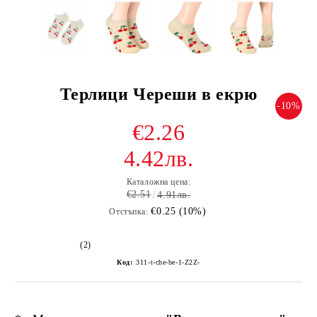
Терлици Череши в екрю
-10%
€2.26
4.42лв.
Каталожна цена:
€2.51
4.91лв.
€0.25 (10%)
Отстъпка:
(2)
Код:
311-t-che-be-1-Z2Z-