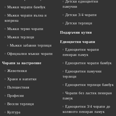
Детски едноцветни
памучни
Мъжки чорапи бамбук
Детски 3/4 чорапи
Мъжки чорапи вълна и
коприна
Детски терлици
Мъжки термо чорапи
Подаръчни кутии
Мъжки терлици
Едноцветни чорапи
Мъжки забавни терлици
Едноцветни чорапи
Официални мъжки чорапи
пениран памук
Чорапи за настроение
Едноцветни чорапи бамбук
Животинки
Едноцветни памучни
терлици
Храни и напитки
Едноцветни терлици бамбук
Пътешествия
Чорапи без ластик пениран
Професии
памук
Весели терлици
Едноцветни 3/4 чорапи до
коляното пениран памук
Култура