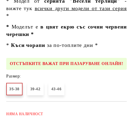
* Модел от
серията "Весели терлици"
-
вижте тук
всички други модели от тази серия
*
*
Моделът е
в цвят екрю със сочни червени
черешки *
*
Къси чорапи
за по-топлите дни *
ОТСТЪПКИТЕ ВАЖАТ ПРИ ПАЗАРУВАНЕ ОНЛАЙН!
Размер:
35-38
39-42
43-46
Добави в желани
НЯМА
НАЛИЧНОСТ