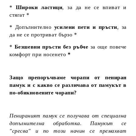
*
Широки ластици
, за да не се впиват и
стягат *
* Допълнително
усилени пети и пръсти
, за
да не се протриват бързо *
*
Безшевни пръсти без ръбче
за още повече
комфорт при носенето
*
Защо препоръчваме чорапи от пениран
памук и с какво се различава от памукът в
по-обикновените чорапи?
Пенираният памук се получава от специална
допълнителна обработка. Памукът се
"сресва" и по този начин се премахват