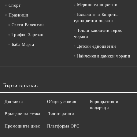
Мерино едноцветни
Спорт
Евкалипт и Коприна
Празници
едноцветни чорапи
Свети Валентин
Топли хавлиени термо
Трифон Зарезан
чорапи
Баба Марта
Детски едноцветни
Найлонови дамски чорапи
Бързи връзки:
Доставка
Общи условия
Корпоративни
подаръци
Връщане на стока
Лични данни
Промоциите днес
Платформа ОРС