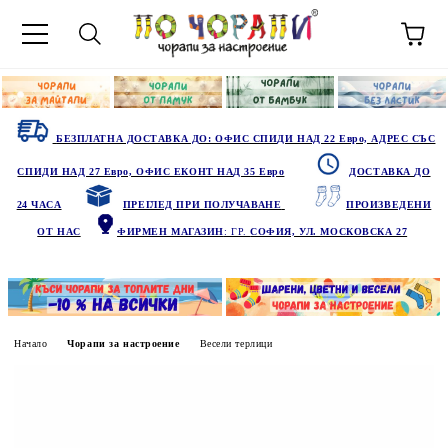
БЕЗПЛАТНА ДОСТАВКА ДО: ОФИС СПИДИ НАД 22 Евро, АДРЕС СЪС
СПИДИ НАД 27 Евро, ОФИС ЕКОНТ НАД 35 Евро
ДОСТАВКА ДО
24 ЧАСА
ПРЕГЛЕД ПРИ ПОЛУЧАВАНЕ
ПРОИЗВЕДЕНИ
ОТ НАС
ФИРМЕН МАГАЗИН
: ГР.
СОФИЯ, УЛ. МОСКОВСКА 27
Начало
Чорапи за настроение
Весели терлици