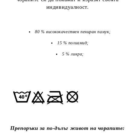
индивидуалност.
80 % висококачествен пениран памук;
15 % полиамид;
5 % ликра;
Препоръки за по-дълъг живот на чорапите: