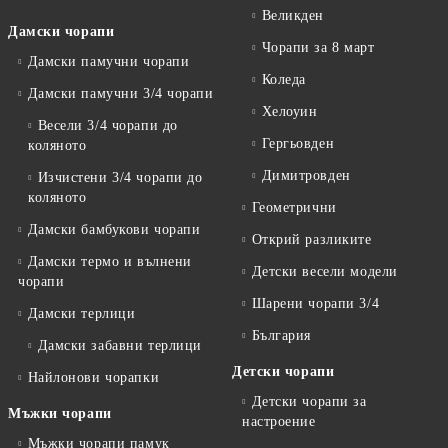
Великден
Дамски чорапи
Чорапи за 8 март
Дамски памучни чорапи
Коледа
Дамски памучни 3/4 чорапи
Хелоуин
Весели 3/4 чорапи до
Гергьовден
коляното
Димитровден
Изчистени 3/4 чорапи до
коляното
Геометрични
Дамски бамбукови чорапи
Открий разликите
Дамски термо и вълнени
Детски весели модели
чорапи
Шарени чорапи 3/4
Дамски терлици
България
Дамски забавни терлици
Детски чорапи
Найлонови чорапки
Детски чорапи за
Мъжки чорапи
настроение
Мъжки чорапи памук