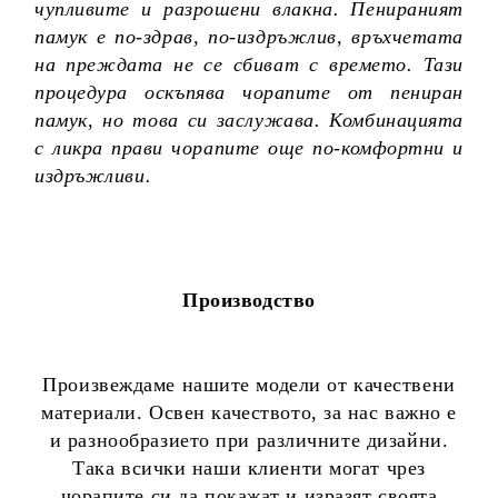
чупливите и разрошени влакна. Пенираният
памук е по-здрав, по-издръжлив, връхчетата
на преждата не се сбиват с времето. Тази
процедура оскъпява чорапите от пениран
памук, но това си заслужава. Комбинацията
с ликра прави чорапите още по-комфортни и
издръжливи.
Производство
Произвеждаме нашите модели от качествени
материали. Освен качеството, за нас важно е
и разнообразието при различните дизайни.
Така всички наши клиенти могат чрез
чорапите си да покажат и изразят своята