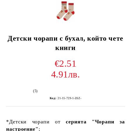
Детски чорапи с бухал, който чете
книги
€2.51
4.91лв.
(5)
Код:
21-15-729-1-Z6Z-
*Детски чорапи от
серията "Чорапи за
настроение"
;