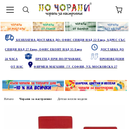
БЕЗПЛАТНА ДОСТАВКА ДО: ОФИС СПИДИ НАД 22 Евро, АДРЕС СЪС
СПИДИ НАД 27 Евро, ОФИС ЕКОНТ НАД 35 Евро
ДОСТАВКА ДО
24 ЧАСА
ПРЕГЛЕД ПРИ ПОЛУЧАВАНЕ
ПРОИЗВЕДЕНИ
ОТ НАС
ФИРМЕН МАГАЗИН
: ГР.
СОФИЯ, УЛ. МОСКОВСКА 27
Начало
Чорапи за настроение
Детски весели модели