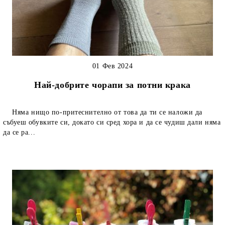
01 Фев 2024
Най-добрите чорапи за потни крака
Няма нищо по-притеснително от това да ти се наложи да
събуеш обувките си, докато си сред хора и да се чудиш дали няма
да се ра...