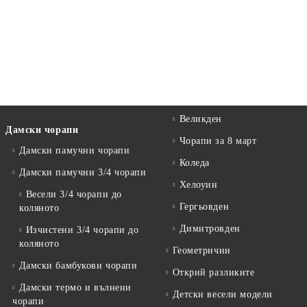
Великден
Дамски чорапи
Чорапи за 8 март
Дамски памучни чорапи
Коледа
Дамски памучни 3/4 чорапи
Хелоуин
Весели 3/4 чорапи до
Гергьовден
коляното
Димитровден
Изчистени 3/4 чорапи до
коляното
Геометрични
Дамски бамбукови чорапи
Открий разликите
Дамски термо и вълнени
Детски весели модели
чорапи