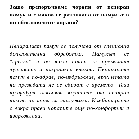
Защо препоръчваме чорапи от пениран
памук и с какво се различава от памукът в
по-обикновените чорапи?
Пенираният памук се получава от специална
допълнителна обработка. Памукът се
"сресва" и по този начин се премахват
чупливите и разрошени влакна. Пенираният
памук е по-здрав, по-издръжлив, връхчетата
на преждата не се сбиват с времето. Тази
процедура оскъпява чорапите от пениран
памук, но това си заслужава. Комбинацията
с ликра прави чорапите още по-комфортни и
издръжливи.