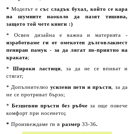
*
Моделът е
със сладък бухал, който се кара
на шумните наоколо да пазят тишина,
защото той чете книги :)
* Освен дизайна е важна и материята -
изработваме ги от омекотен дълговлакнест
пениран памук - за да лягат по-приятно на
краката
;
*
Широки ластици
, за да не се впиват и
стягат;
* Допълнително
усилени пети и пръсти
, за да
не се протриват бързо;
*
Безшевни пръсти без ръбче
за още повече
комфорт при носенето
;
*
Произвеждаме ги в
размер
33-36
.