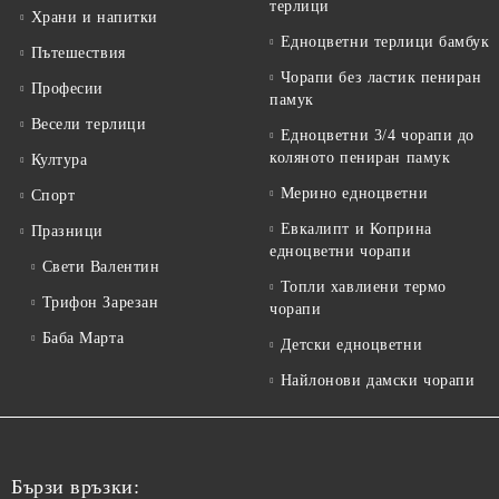
терлици
Храни и напитки
Едноцветни терлици бамбук
Пътешествия
Чорапи без ластик пениран
Професии
памук
Весели терлици
Едноцветни 3/4 чорапи до
коляното пениран памук
Култура
Мерино едноцветни
Спорт
Евкалипт и Коприна
Празници
едноцветни чорапи
Свети Валентин
Топли хавлиени термо
Трифон Зарезан
чорапи
Баба Марта
Детски едноцветни
Найлонови дамски чорапи
Бързи връзки: