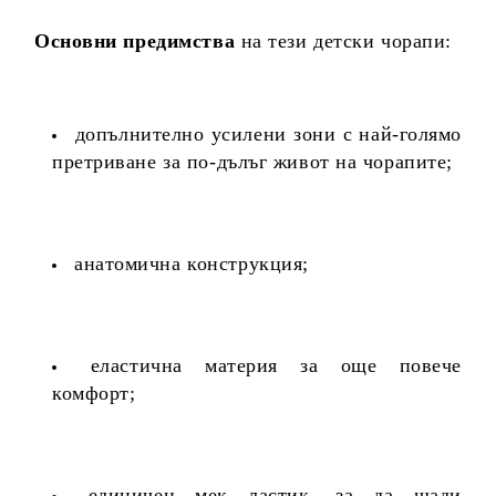
Основни предимства
на тези детски чорапи:
допълнително усилени зони с най-голямо
претриване за по-дълъг живот на чорапите;
анатомична конструкция;
еластична материя за още повече
комфорт;
единичен мек ластик, за да щади