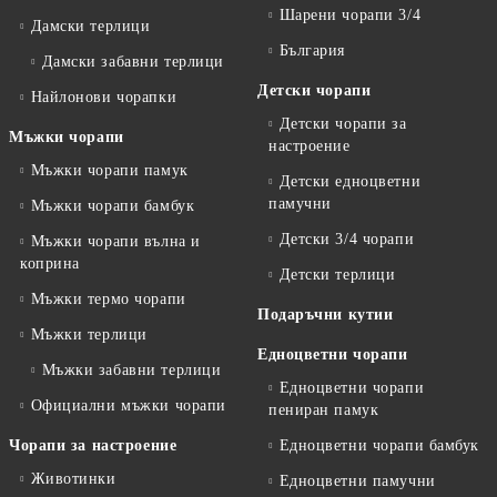
Шарени чорапи 3/4
Дамски терлици
България
Дамски забавни терлици
Детски чорапи
Найлонови чорапки
Детски чорапи за
Мъжки чорапи
настроение
Мъжки чорапи памук
Детски едноцветни
памучни
Мъжки чорапи бамбук
Детски 3/4 чорапи
Мъжки чорапи вълна и
коприна
Детски терлици
Мъжки термо чорапи
Подаръчни кутии
Мъжки терлици
Едноцветни чорапи
Мъжки забавни терлици
Едноцветни чорапи
Официални мъжки чорапи
пениран памук
Чорапи за настроение
Едноцветни чорапи бамбук
Животинки
Едноцветни памучни