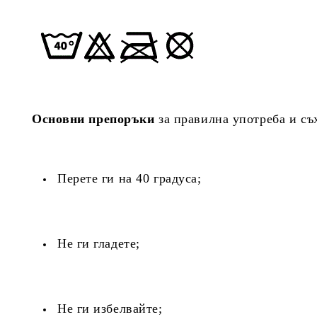
Основни препоръки
за правилна употреба и съ
Перете ги на 40 градуса;
Не ги гладете;
Не ги избелвайте;