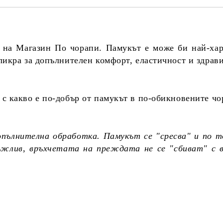
 на Магазин По чорапи. Памукът е може би най-ха
ликра за допълнителен комфорт, еластичност и здрав
с какво е по-добър от памукът в по-обикновените чо
опълнителна обработка. Памукът се "сресва" и по т
ръжлив, връхчетата на преждата не се "сбиват" с 