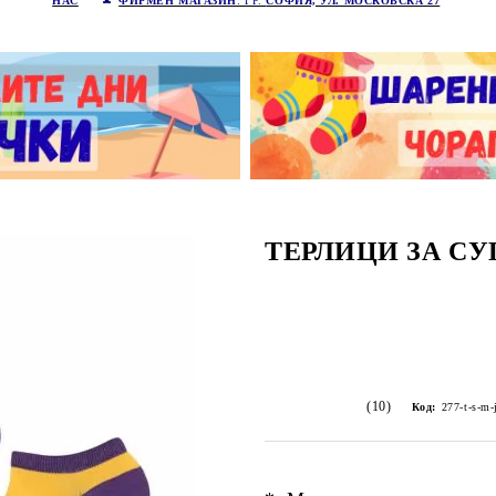
НАС
ФИРМЕН МАГАЗИН
: ГР.
СОФИЯ, УЛ. МОСКОВСКА 27
ТЕРЛИЦИ ЗА С
(10)
Код:
277-t-s-m-