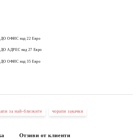
а ДО ОФИС над 22 Евро
Добави в желани
а ДО АДРЕС над 27 Евро
а ДО ОФИС над 35 Евро
апи за най-близките
чорапи закачки
ка
Отзиви от клиенти