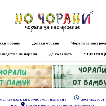
ки чорапи
Детски чорапи
Чорапи за настрое
изводство на чорапи
До коляното
* ПРОМОЦ
С СПИДИ НАД 27 Евро, ОФИС ЕКОНТ НАД 35 Евро
ДОСТАВКА ДО 24 