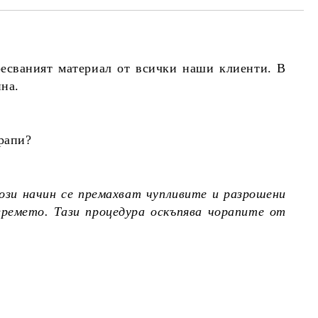
ресваният материал от всички наши клиенти. В
ина.
рапи?
ози начин се премахват чупливите и разрошени
времето. Тази процедура оскъпява чорапите от