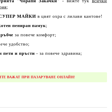
ерията "Чорапи Закачки"
- вижте тук
всички
рия
;
СУПЕР МАЙКИ
в цвят охра с лилави кантове!
котен пениран памук
;
 ръбче
за повече комфорт;
ече удобство;
и пети и пръсти
- за повече здравина;
ТЕ ВАЖАТ ПРИ ПАЗАРУВАНЕ ОНЛАЙН!