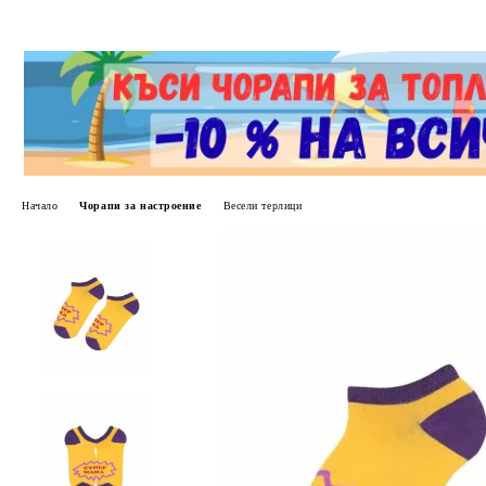
Начало
Чорапи за настроение
Весели терлици