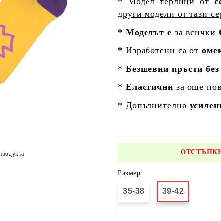
* Модел терлици от
с
други модели от тази се
* Моделът е
за всички
*
Изработени са от
оме
*
Безшевни пръсти без
*
Еластични
за още пов
* Допълнително
усилен
ОТСТЪПКИ
продукта
Размер:
35-38
39-42