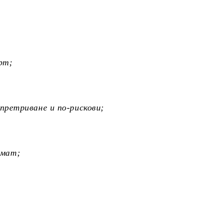
рт;
 претриване и по-рискови;
омат;