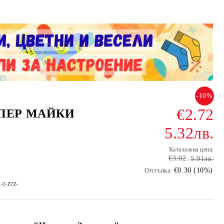
-10%
€2.72
УПЕР МАЙКИ
5.32лв.
Каталожна цена:
€3.02
5.91лв.
€0.30 (10%)
Отстъпка:
j-2-Z2Z-