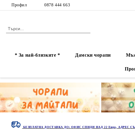
Профил
0878 444 663
* За най-близките *
Дамски чорапи
Мъж
Про
БЕЗПЛАТНА ДОСТАВКА ДО: ОФИС СПИДИ НАД 22 Евро, АДРЕС СЪ