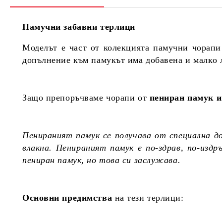
Памучни забавни терлици
Моделът е част от колекцията памучни чорапи
допълнение към памукът има добавена и малко 
Защо препоръчваме чорапи от
пениран памук и
Пенираният памук се получава от специална д
влакна. Пенираният памук е по-здрав, по-изд
пениран памук, но това си заслужава.
Основни предимства
на тези терлици: