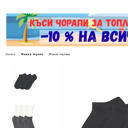
Начало
Мъжки чорапи
Мъжки терлици