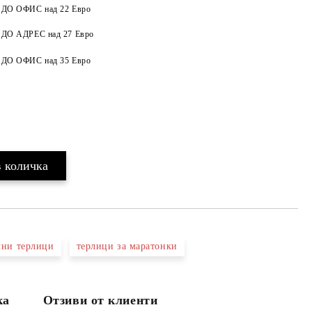
а ДО ОФИС над 22 Евро
а ДО АДРЕС над 27 Евро
Добави в желани
а ДО ОФИС над 35 Евро
чни терлици
терлици за маратонки
ка
Отзиви от клиенти