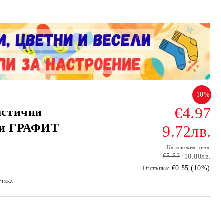
-10%
€4.97
астични
ци ГРАФИТ
9.72лв.
Каталожна цена:
€5.52
10.80лв.
€0.55 (10%)
Отстъпка:
-Z135Z-