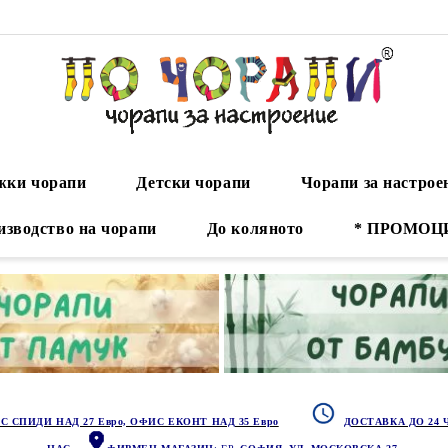
ки чорапи
Детски чорапи
Чорапи за настрое
изводство на чорапи
До коляното
* ПРОМОЦ
С СПИДИ НАД 27 Евро, ОФИС ЕКОНТ НАД 35 Евро
ДОСТАВКА ДО 24 