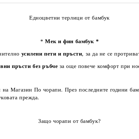
Едноцветни терлици от бамбук
*
Мек и фин бамбук *
нително
усилени пети и пръсти
, за да не се протрива
вни пръсти без ръбче
за още повече комфорт при но
и на Магазин По чорапи. През последните години бамб
уковата прежда.
Защо чорапи от бамбук?