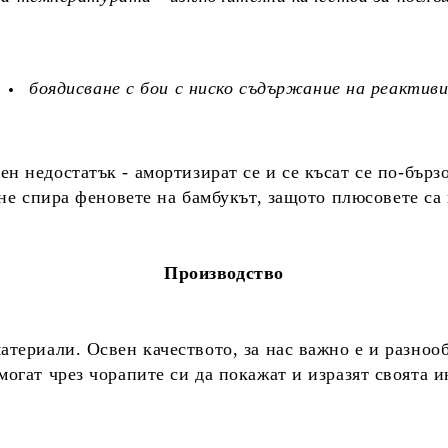
боядисване с бои с ниско съдържание на реактиви
н недостатък - амортизират се и се късат се по-бързо
 не спира феновете на бамбукът, защото плюсовете са
Производство
териали. Освен качеството, за нас важно е и разноо
огат чрез чорапите си да покажат и изразят своята 