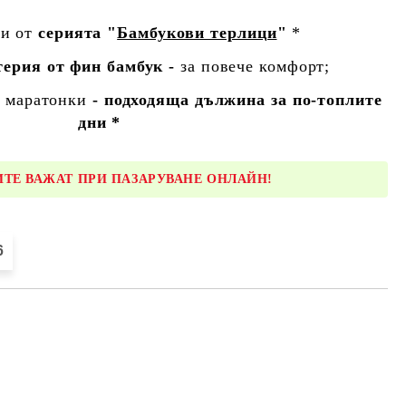
пи от
серията "
Бамбукови терлици
"
*
терия от фин бамбук -
за повече комфорт;
а маратонки
- подходяща дължина за по-топлите
дни *
ТЕ ВАЖАТ ПРИ ПАЗАРУВАНЕ ОНЛАЙН!
6