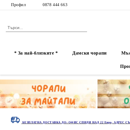
Профил
0878 444 663
* За най-близките *
Дамски чорапи
Мъж
Про
БЕЗПЛАТНА ДОСТАВКА ДО: ОФИС СПИДИ НАД 22 Евро, АДРЕС СЪ