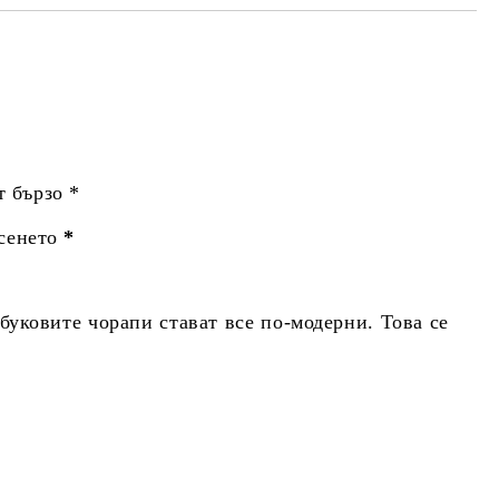
т бързо *
сенето
*
уковите чорапи стават все по-модерни. Това се