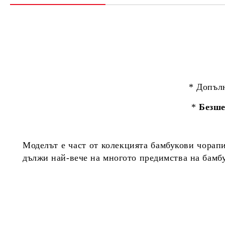
* Допъл
*
Безше
Моделът е част от колекцията бамбукови чорап
дължи най-вече на многото предимства на бамб