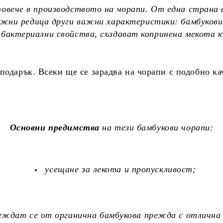
повече в производството на чорапи. От една страна е
важни редица други важни характеристики: бамбуков
бактериални свойства, създават копринена мекота к
подарък. Всеки ще се зарадва на чорапи с подобно ка
Основни предимства
на тези бамбукови чорапи:
усещане за лекота и пропускливост;
еждат се от органична бамбукова прежда с отлична