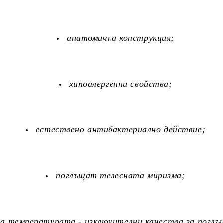
анатомична конструкция;
хипоалергенни свойства;
естествено антибактериално действие;
поглъщат телесната миризма;
на температурата - изключителни качества за поглъ