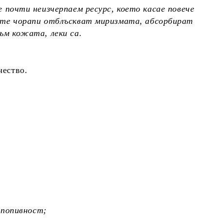
 почти неизчерпаем ресурс, което касае повече
ите чорапи отблъскват миризмата, абсорбират
ъм кожата, леки са.
чество.
 попивност;