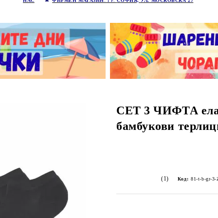
НАС
ФИРМЕН МАГАЗИН
: ГР.
СОФИЯ, УЛ. МОСКОВСКА 27
СЕТ 3 ЧИФТА ел
бамбукови терли
(1)
Код:
81-t-b-gr-3