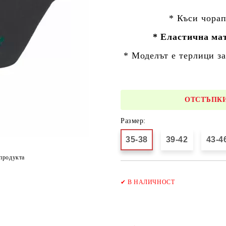
* Къси чора
* Еластична ма
* Моделът е
терлици з
ОТСТЪПКИ
Размер:
35-38
39-42
43-4
продукта
✔
В НАЛИЧНОСТ