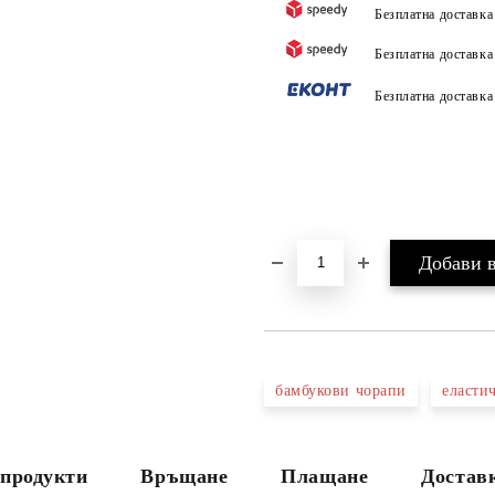
Безплатна доставк
Безплатна доставк
Безплатна доставк
бамбукови чорапи
еласти
продукти
Връщане
Плащане
Достав