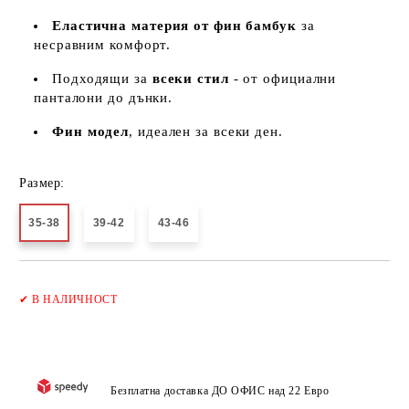
Еластична материя от фин бамбук
за
несравним комфорт.
Подходящи за
всеки стил
- от официални
панталони до дънки.
Фин модел
, идеален за всеки ден.
Размер:
35-38
39-42
43-46
Добави в желани
✔
В НАЛИЧНОСТ
Безплатна доставка ДО ОФИС над 22 Евро