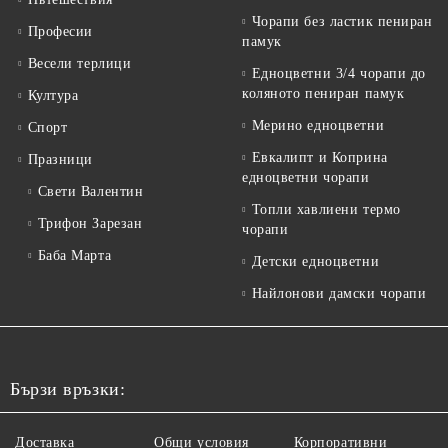
Чорапи без ластик пениран
Професии
памук
Весели терлици
Едноцветни 3/4 чорапи до
коляното пениран памук
Култура
Мерино едноцветни
Спорт
Евкалипт и Коприна
Празници
едноцветни чорапи
Свети Валентин
Топли хавлиени термо
Трифон Зарезан
чорапи
Баба Марта
Детски едноцветни
Найлонови дамски чорапи
Бързи връзки:
Доставка
Общи условия
Корпоративни