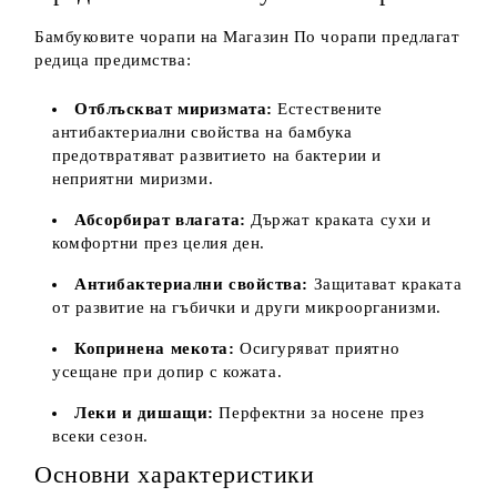
Бамбуковите чорапи на Магазин По чорапи предлагат
редица предимства:
Отблъскват миризмата:
Естествените
антибактериални свойства на бамбука
предотвратяват развитието на бактерии и
неприятни миризми.
Абсорбират влагата:
Държат краката сухи и
комфортни през целия ден.
Антибактериални свойства:
Защитават краката
от развитие на гъбички и други микроорганизми.
Копринена мекота:
Осигуряват приятно
усещане при допир с кожата.
Леки и дишащи:
Перфектни за носене през
всеки сезон.
Основни характеристики