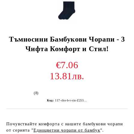
Тъмносини Бамбукови Чорапи - 3
Чифта Комфорт и Стил!
€7.06
13.81лв.
(8)
Код:
117-cho-b-t-sin-Z255Z-1
Почувствайте комфорта с нашите бамбукови чорапи
от серията "
Едноцветни чорапи от бамбук
".