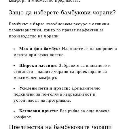
комфорт и множество предимства.
Защо да изберете бамбукови чорапи?
Бамбукът е бързо възобновяем ресурс с отлични
характеристики, които го правят перфектен за
производство на чорапи.
Мек и фин бамбук:
Насладете се на копринена
мекота при всяко носене.
Широки ластици:
Забравете за впиването и
стягането - нашите чорапи са проектирани за
максимален комфорт.
Усилени пети и пръсти:
Допълнително
подсилени за по-голяма издръжливост и
устойчивост на протриване.
Безшевни пръсти:
Без ръбче за още повече
комфорт.
Предимства на бамбуковите чорапи