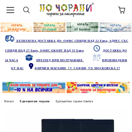
БЕЗПЛАТНА ДОСТАВКА ДО: ОФИС СПИДИ НАД 22 Евро, АДРЕС СЪС
СПИДИ НАД 27 Евро, ОФИС ЕКОНТ НАД 35 Евро
ДОСТАВКА ДО
24 ЧАСА
ПРЕГЛЕД ПРИ ПОЛУЧАВАНЕ
ПРОИЗВЕДЕНИ
ОТ НАС
ФИРМЕН МАГАЗИН
: ГР.
СОФИЯ, УЛ. МОСКОВСКА 27
Начало
Едноцветни чорапи
Едноцветни чорапи бамбук