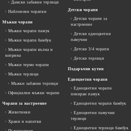
Дамски забавни терлици
Детски чорапи
Найлонови чорапки
Детски чорапи за
Мъжки чорапи
настроение
Мъжки чорапи памук
Детски едноцветни
памучни
Мъжки чорапи бамбук
Детски 3/4 чорапи
Мъжки чорапи вълна и
коприна
Детски терлици
Мъжки термо чорапи
Подаръчни кутии
Мъжки терлици
Едноцветни чорапи
Мъжки забавни терлици
Едноцветни чорапи
Официални мъжки чорапи
пениран памук
Чорапи за настроение
Едноцветни чорапи бамбук
Животинки
Едноцветни памучни
терлици
Храни и напитки
Едноцветни терлици бамбук
Пътешествия