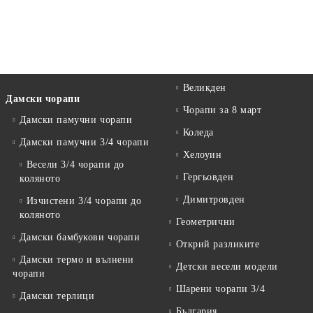
Великден
Дамски чорапи
Чорапи за 8 март
Дамски памучни чорапи
Коледа
Дамски памучни 3/4 чорапи
Хелоуин
Весели 3/4 чорапи до
Гергьовден
коляното
Димитровден
Изчистени 3/4 чорапи до
коляното
Геометрични
Дамски бамбукови чорапи
Открий разликите
Дамски термо и вълнени
Детски весели модели
чорапи
Шарени чорапи 3/4
Дамски терлици
България