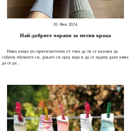
01 Фев 2024
Най-добрите чорапи за потни крака
Няма нищо по-притеснително от това да ти се наложи да
събуеш обувките си, докато си сред хора и да се чудиш дали няма
да се ра...