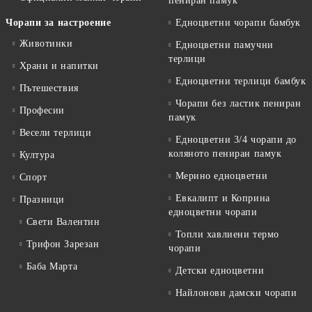
пениран памук
Чорапи за настроение
Едноцветни чорапи бамбук
Животинки
Едноцветни памучни
терлици
Храни и напитки
Едноцветни терлици бамбук
Пътешествия
Чорапи без ластик пениран
Професии
памук
Весели терлици
Едноцветни 3/4 чорапи до
коляното пениран памук
Култура
Мерино едноцветни
Спорт
Евкалипт и Коприна
Празници
едноцветни чорапи
Свети Валентин
Топли хавлиени термо
Трифон Зарезан
чорапи
Баба Марта
Детски едноцветни
Найлонови дамски чорапи