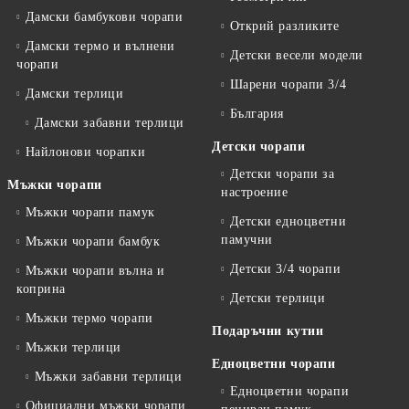
Дамски бамбукови чорапи
Открий разликите
Дамски термо и вълнени
Детски весели модели
чорапи
Шарени чорапи 3/4
Дамски терлици
България
Дамски забавни терлици
Детски чорапи
Найлонови чорапки
Детски чорапи за
Мъжки чорапи
настроение
Мъжки чорапи памук
Детски едноцветни
памучни
Мъжки чорапи бамбук
Детски 3/4 чорапи
Мъжки чорапи вълна и
коприна
Детски терлици
Мъжки термо чорапи
Подаръчни кутии
Мъжки терлици
Едноцветни чорапи
Мъжки забавни терлици
Едноцветни чорапи
Официални мъжки чорапи