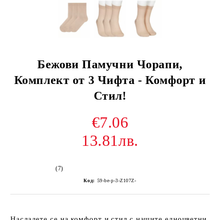
Бежови Памучни Чорапи,
Комплект от 3 Чифта - Комфорт и
Стил!
€7.06
13.81лв.
(7)
Код:
59-be-p-3-Z107Z-
Насладете се на комфорт и стил с нашите едноцветни