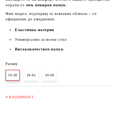
чорапи от
мек пениран памук
.
Фин модел, подходящ за всякакви облекла – от
официални до ежедневни.
Еластична материя
Универсални за всеки стил
Висококачествен памук
Размер:
35-38
39-42
43-46
Добави в желани
✔
В НАЛИЧНОСТ