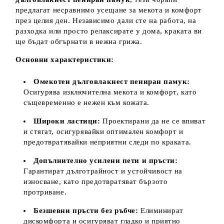
предлагат несравнимо усещане за мекота и комфорт
през целия ден. Независимо дали сте на работа, на
разходка или просто релаксирате у дома, краката ви
ще бъдат обгърнати в нежна грижа.
Основни характеристики:
Омекотен дълговлакнест пениран памук:
Осигурява изключителна мекота и комфорт, като
същевременно е нежен към кожата.
Широки ластици:
Проектирани да не се впиват
и стягат, осигурявайки оптимален комфорт и
предотвратявайки неприятни следи по краката.
Допълнително усилени пети и пръсти:
Гарантират дълготрайност и устойчивост на
износване, като предотвратяват бързото
протриване.
Безшевни пръсти без ръбче:
Елиминират
дискомфорта и осигуряват гладко и приятно