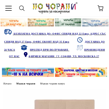
БЕЗПЛАТНА ДОСТАВКА ДО: ОФИС СПИДИ НАД 22 Евро, АДРЕС СЪС
СПИДИ НАД 27 Евро, ОФИС ЕКОНТ НАД 35 Евро
ДОСТАВКА ДО
24 ЧАСА
ПРЕГЛЕД ПРИ ПОЛУЧАВАНЕ
ПРОИЗВЕДЕНИ
ОТ НАС
ФИРМЕН МАГАЗИН
: ГР.
СОФИЯ, УЛ. МОСКОВСКА 27
Начало
Мъжки чорапи
Мъжки чорапи памук