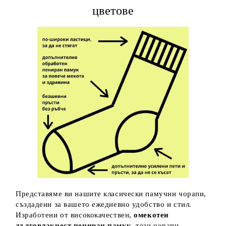
цветове
Представяме ви нашите класически памучни чорапи,
създадени за вашето ежедневно удобство и стил.
Изработени от висококачествен,
омекотен
дълговлакнест пениран памук
, тези чорапи