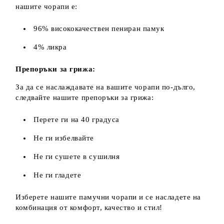
нашите чорапи е:
96% висококачествен пениран памук
4% ликра
Препоръки за грижа:
За да се наслаждавате на вашите чорапи по-дълго,
следвайте нашите препоръки за грижа:
Перете ги на 40 градуса
Не ги избелвайте
Не ги сушете в сушилня
Не ги гладете
Изберете нашите памучни чорапи и се насладете на
комбинация от комфорт, качество и стил!