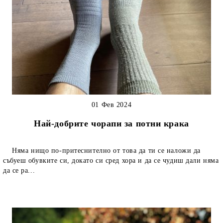
01 Фев 2024
Най-добрите чорапи за потни крака
Няма нищо по-притеснително от това да ти се наложи да
събуеш обувките си, докато си сред хора и да се чудиш дали няма
да се ра...