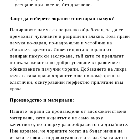
усещане при носене, без дразнене.
Защо да изберете чорапи от пениран памук?
Пенираният памук е специално обработен, за да се
премахнат чупливите и разрошени влакна. Това прави
памука по-здрав, по-издръжлив и устойчив на
сбиване с времето. Инвестицията в чорапи от
пениран памук си заслужава, тъй като те предлагат
по-дълъг живот и по-добро усещане в сравнение с
обикновените памучни чорапи. Добавянето на ликра
към състава прави чорапите още по-комфортни и
еластични, осигурявайки перфектно прилягане към
крака.
Производство и материали:
Нашите чорапи са произведени от висококачествени
материали, като акцентът е не само върху
качеството, но и върху разнообразието на дизайните.
Ние вярваме, че чорапите могат да бъдат начин да
изразите своята индивидуалност и стил. Съставът на