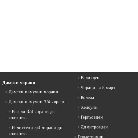
Великден
Дамски чорапи
Чорапи за 8 март
Дамски памучни чорапи
Коледа
Дамски памучни 3/4 чорапи
Хелоуин
Весели 3/4 чорапи до
Гергьовден
коляното
Димитровден
Изчистени 3/4 чорапи до
коляното
Геометрични