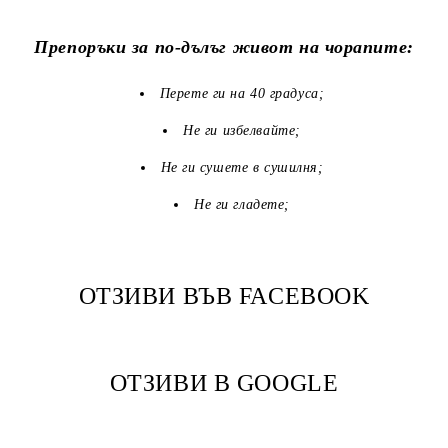
Препоръки за по-дълъг живот на чорапите:
Перете ги на 40 градуса;
Не ги избелвайте;
Не ги сушете в сушилня;
Не ги гладете;
ОТЗИВИ ВЪВ FACEBOOK
ОТЗИВИ В GOOGLE