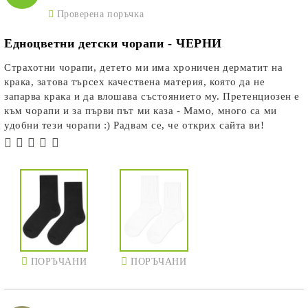
Проверена поръчка
Едноцветни детски чорапи - ЧЕРНИ
Страхотни чорапи, детето ми има хроничен дерматит на
крака, затова търсех качествена материя, която да не
запарва крака и да влошава състоянието му. Претенциозен е
към чорапи и за първи път ми каза - Мамо, много са ми
удобни тези чорапи :) Радвам се, че открих сайта ви!
ПОРЪЧАНИ
ПОРЪЧАНИ