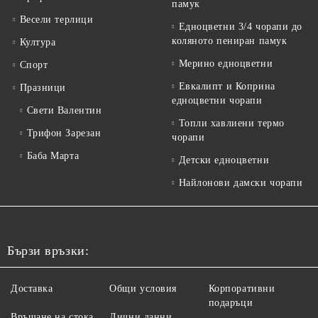
памук
Весели терлици
Едноцветни 3/4 чорапи до
коляното пениран памук
Култура
Мерино едноцветни
Спорт
Евкалипт и Коприна
Празници
едноцветни чорапи
Свети Валентин
Топли хавлиени термо
Трифон Зарезан
чорапи
Баба Марта
Детски едноцветни
Найлонови дамски чорапи
Бързи връзки:
Доставка
Общи условия
Корпоративни
подаръци
Връщане на стока
Лични данни