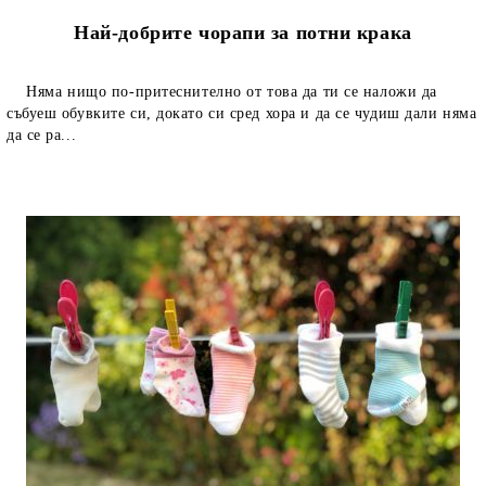
Най-добрите чорапи за потни крака
Няма нищо по-притеснително от това да ти се наложи да
събуеш обувките си, докато си сред хора и да се чудиш дали няма
да се ра...