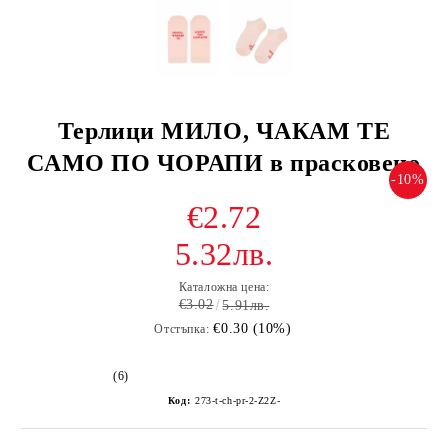
Терлици МИЛО, ЧАКАМ ТЕ
САМО ПО ЧОРАПИ в прасковено
-10%
€2.72
5.32лв.
Каталожна цена:
€3.02
5.91лв.
€0.30 (10%)
Отстъпка:
(6)
Код:
273-t-ch-pr-2-Z2Z-