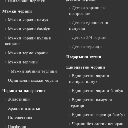
Найлонови чорапки
Детски чорапи за
Мъжки чорапи
настроение
Мъжки чорапи памук
Детски едноцветни
памучни
Мъжки чорапи бамбук
Детски 3/4 чорапи
Мъжки чорапи вълна и
коприна
Детски терлици
Мъжки термо чорапи
Подаръчни кутии
Мъжки терлици
Едноцветни чорапи
Мъжки забавни терлици
Едноцветни чорапи
Официални мъжки чорапи
пениран памук
Чорапи за настроение
Едноцветни чорапи бамбук
Животинки
Едноцветни памучни
терлици
Храни и напитки
Едноцветни терлици бамбук
Пътешествия
Чорапи без ластик пениран
Професии