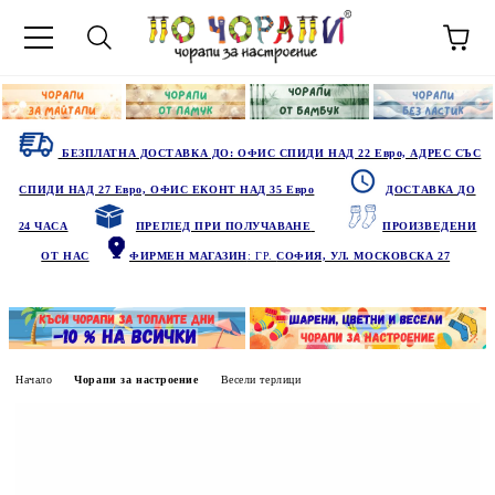
БЕЗПЛАТНА ДОСТАВКА ДО: ОФИС СПИДИ НАД 22 Евро, АДРЕС СЪС
СПИДИ НАД 27 Евро, ОФИС ЕКОНТ НАД 35 Евро
ДОСТАВКА ДО
24 ЧАСА
ПРЕГЛЕД ПРИ ПОЛУЧАВАНЕ
ПРОИЗВЕДЕНИ
ОТ НАС
ФИРМЕН МАГАЗИН
: ГР.
СОФИЯ, УЛ. МОСКОВСКА 27
Начало
Чорапи за настроение
Весели терлици