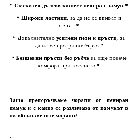
*
Омекотен дълговлакнест пениран памук *
*
Широки ластици
, за да не се впиват и
стягат *
* Допълнително
усилени пети и пръсти
, за
да не се протриват бързо *
*
Безшевни пръсти без ръбче
за още повече
комфорт при носенето
*
Защо препоръчваме чорапи от пениран
памук и с какво се различава от памукът в
по-обикновените чорапи?