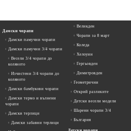
Великден
Дамски чорапи
Чорапи за 8 март
Дамски памучни чорапи
Коледа
Дамски памучни 3/4 чорапи
Хелоуин
Весели 3/4 чорапи до
Гергьовден
коляното
Димитровден
Изчистени 3/4 чорапи до
коляното
Геометрични
Дамски бамбукови чорапи
Открий разликите
Дамски термо и вълнени
Детски весели модели
чорапи
Шарени чорапи 3/4
Дамски терлици
България
Дамски забавни терлици
Детски чорапи