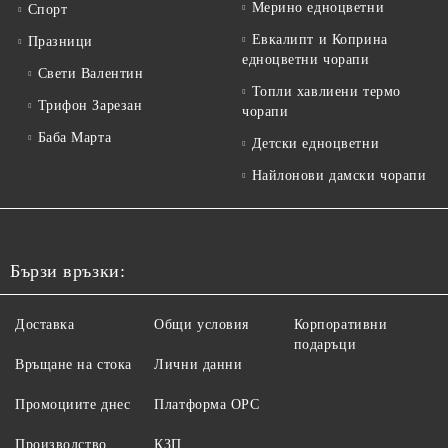
Мерино едноцветни
Спорт
Евкалипт и Коприна
Празници
едноцветни чорапи
Свети Валентин
Топли хавлиени термо
Трифон Зарезан
чорапи
Баба Марта
Детски едноцветни
Найлонови дамски чорапи
Бързи връзки:
Доставка
Общи условия
Корпоративни
подаръци
Връщане на стока
Лични данни
Промоциите днес
Платформа ОРС
Производство
КЗП