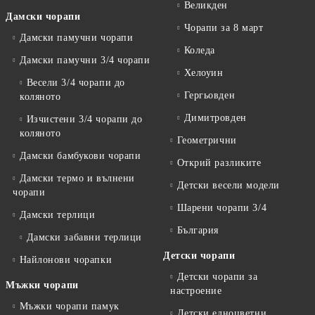
Великден
Дамски чорапи
Чорапи за 8 март
Дамски памучни чорапи
Коледа
Дамски памучни 3/4 чорапи
Хелоуин
Весели 3/4 чорапи до
Гергьовден
коляното
Димитровден
Изчистени 3/4 чорапи до
коляното
Геометрични
Дамски бамбукови чорапи
Открий разликите
Дамски термо и вълнени
Детски весели модели
чорапи
Шарени чорапи 3/4
Дамски терлици
България
Дамски забавни терлици
Детски чорапи
Найлонови чорапки
Детски чорапи за
Мъжки чорапи
настроение
Мъжки чорапи памук
Детски едноцветни