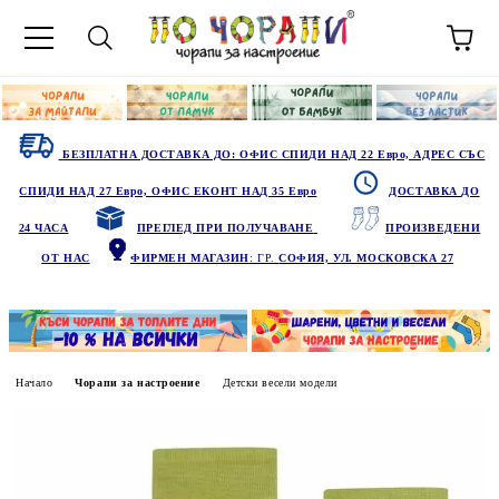
БЕЗПЛАТНА ДОСТАВКА ДО: ОФИС СПИДИ НАД 22 Евро, АДРЕС СЪС
СПИДИ НАД 27 Евро, ОФИС ЕКОНТ НАД 35 Евро
ДОСТАВКА ДО
24 ЧАСА
ПРЕГЛЕД ПРИ ПОЛУЧАВАНЕ
ПРОИЗВЕДЕНИ
ОТ НАС
ФИРМЕН МАГАЗИН
: ГР.
СОФИЯ, УЛ. МОСКОВСКА 27
Начало
Чорапи за настроение
Детски весели модели