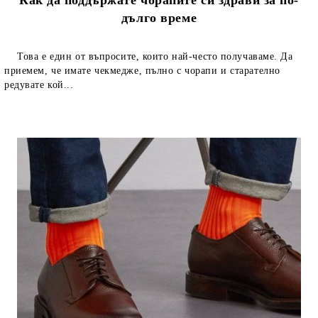
дълго време
Това е един от въпросите, които най-често получаваме. Да
приемем, че имате чекмедже, пълно с чорапи и старателно
редувате кой...