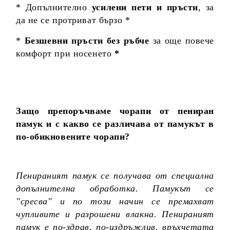
* Допълнително
усилени пети и пръсти
, за
да не се протриват бързо *
*
Безшевни пръсти без ръбче
за още повече
комфорт при носенето
*
Защо препоръчваме чорапи от пениран
памук и с какво се различава от памукът в
по-обикновените чорапи?
Пенираният памук се получава от специална
допълнителна обработка. Памукът се
"сресва" и по този начин се премахват
чупливите и разрошени влакна. Пенираният
памук е по-здрав, по-издръжлив, връхчетата