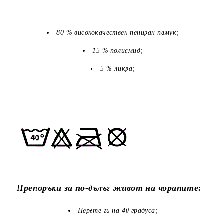
80 % висококачествен пениран памук;
15 % полиамид;
5 % ликра;
Препоръки за по-дълъг живот на чорапите:
Перете ги на 40 градуса;