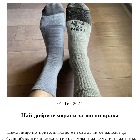
01 Фев 2024
Най-добрите чорапи за потни крака
Няма нищо по-притеснително от това да ти се наложи да
събуеш обувките си, докато си сред хора и да се чудиш дали няма