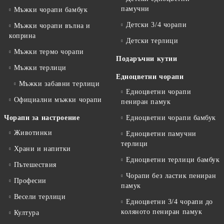
памучни
Мъжки чорапи бамбук
Детски 3/4 чорапи
Мъжки чорапи вълна и
коприна
Детски терлици
Мъжки термо чорапи
Подаръчни кутии
Мъжки терлици
Едноцветни чорапи
Мъжки забавни терлици
Едноцветни чорапи
Официални мъжки чорапи
пениран памук
Чорапи за настроение
Едноцветни чорапи бамбук
Животинки
Едноцветни памучни
терлици
Храни и напитки
Едноцветни терлици бамбук
Пътешествия
Чорапи без ластик пениран
Професии
памук
Весели терлици
Едноцветни 3/4 чорапи до
коляното пениран памук
Култура