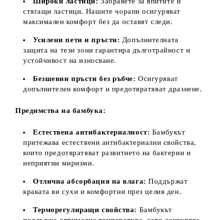
Широки ластици:
Забравете за впитите и
стягащи ластици. Нашите чорапи осигуряват
максимален комфорт без да оставят следи.
Усилени пети и пръсти:
Допълнителната
защита на тези зони гарантира дълготрайност и
устойчивост на износване.
Безшевни пръсти без ръбче:
Осигуряват
допълнителен комфорт и предотвратяват дразнене.
Предимства на бамбука:
Естествена антибактериалност:
Бамбукът
притежава естествени антибактериални свойства,
които предотвратяват развитието на бактерии и
неприятни миризми.
Отлична абсорбация на влага:
Поддържат
краката ви сухи и комфортни през целия ден.
Терморегулиращи свойства:
Бамбукът
поддържа оптимална температура, като осигурява