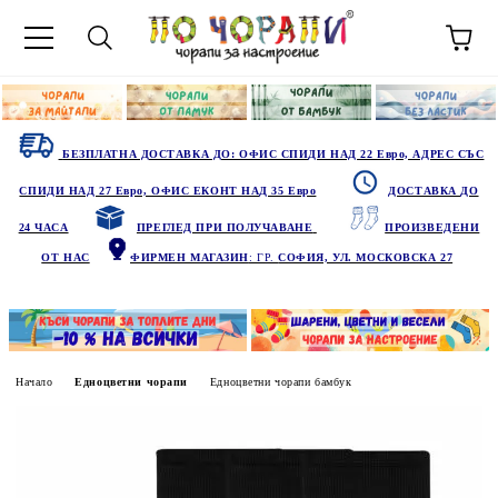
БЕЗПЛАТНА ДОСТАВКА ДО: ОФИС СПИДИ НАД 22 Евро, АДРЕС СЪС
СПИДИ НАД 27 Евро, ОФИС ЕКОНТ НАД 35 Евро
ДОСТАВКА ДО
24 ЧАСА
ПРЕГЛЕД ПРИ ПОЛУЧАВАНЕ
ПРОИЗВЕДЕНИ
ОТ НАС
ФИРМЕН МАГАЗИН
: ГР.
СОФИЯ, УЛ. МОСКОВСКА 27
Начало
Едноцветни чорапи
Едноцветни чорапи бамбук