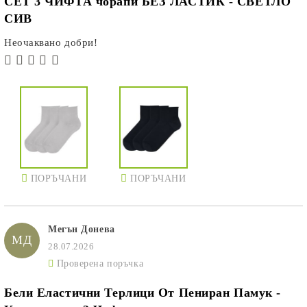
СЕТ 3 ЧИФТА чорапи БЕЗ ЛАСТИК - СВЕТЛО
СИВ
Неочаквано добри!
ПОРЪЧАНИ
ПОРЪЧАНИ
Мегън Донева
МД
28.07.2026
Проверена поръчка
Бели Еластични Терлици От Пениран Памук -