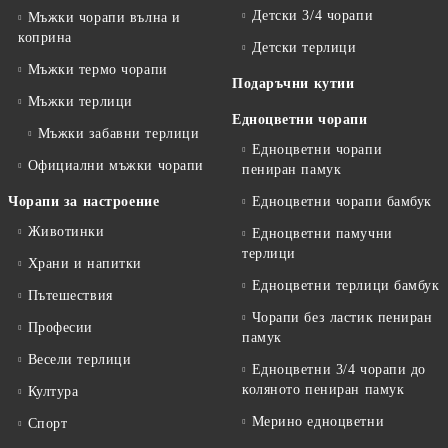
Детски 3/4 чорапи
Мъжки чорапи вълна и
коприна
Детски терлици
Мъжки термо чорапи
Подаръчни кутии
Мъжки терлици
Едноцветни чорапи
Мъжки забавни терлици
Едноцветни чорапи
Официални мъжки чорапи
пениран памук
Чорапи за настроение
Едноцветни чорапи бамбук
Животинки
Едноцветни памучни
терлици
Храни и напитки
Едноцветни терлици бамбук
Пътешествия
Чорапи без ластик пениран
Професии
памук
Весели терлици
Едноцветни 3/4 чорапи до
коляното пениран памук
Култура
Мерино едноцветни
Спорт