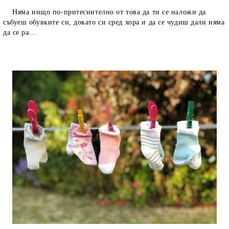
Няма нищо по-притеснително от това да ти се наложи да
събуеш обувките си, докато си сред хора и да се чудиш дали няма
да се ра...