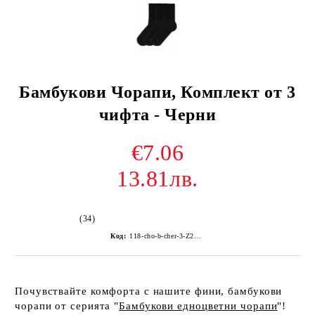
Бамбукови Чорапи, Комплект от 3
чифта - Черни
€7.06
13.81лв.
(34)
Код:
118-cho-b-cher-3-Z255Z-
Почувствайте комфорта с нашите фини, бамбукови
чорапи от серията "
Бамбукови едноцветни чорапи
"!