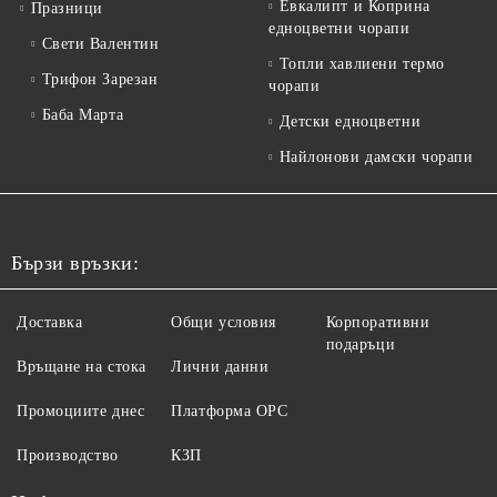
Евкалипт и Коприна
Празници
едноцветни чорапи
Свети Валентин
Топли хавлиени термо
Трифон Зарезан
чорапи
Баба Марта
Детски едноцветни
Найлонови дамски чорапи
Бързи връзки:
Доставка
Общи условия
Корпоративни
подаръци
Връщане на стока
Лични данни
Промоциите днес
Платформа ОРС
Производство
КЗП