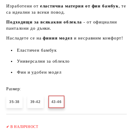
Изработени от
еластична материя от фин бамбук
, те
са идеални за всеки повод.
Подходящи за всякакви облекла
- от официални
панталони до дънки.
Насладете се на
финия модел
и несравним комфорт!
Еластичен бамбук
Универсални за облекло
Фин и удобен модел
Размер:
35-38
39-42
43-46
Добави в желани
✔
В НАЛИЧНОСТ