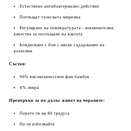
Естествено антибактериално действие
Поглъщат телесната миризма
Регулиране на температурата - изключителни
качества за поглъщане на влагата
Боядисване с бои с ниско съдържание на
реактиви
Състав:
96% висококачествен фин бамбук
4% ликра
Препоръки за по-дълъг живот на чорапите:
Перете ги на 40 градуса
Не ги избелвайте