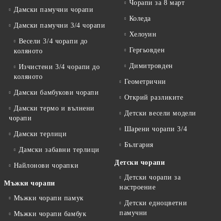
Чорапи за 8 март
Дамски памучни чорапи
Коледа
Дамски памучни 3/4 чорапи
Хелоуин
Весели 3/4 чорапи до
Гергьовден
коляното
Димитровден
Изчистени 3/4 чорапи до
коляното
Геометрични
Дамски бамбукови чорапи
Открий разликите
Дамски термо и вълнени
Детски весели модели
чорапи
Шарени чорапи 3/4
Дамски терлици
България
Дамски забавни терлици
Детски чорапи
Найлонови чорапки
Детски чорапи за
Мъжки чорапи
настроение
Мъжки чорапи памук
Детски едноцветни
памучни
Мъжки чорапи бамбук