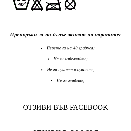
Препоръки за по-дълъг живот на чорапите:
Перете ги на 40 градуса;
Не ги избелвайте;
Не ги сушете в сушилня;
Не ги гладете;
ОТЗИВИ ВЪВ FACEBOOK