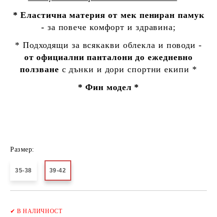
* Еластична материя от мек пениран памук
-
за повече комфорт и здравина;
* Подходящи за всякакви облекла и поводи -
от официални панталони до ежедневно
ползване
с дънки и дори спортни екипи *
* Фин модел *
Размер:
35-38
39-42
Добави в желани
✔
В НАЛИЧНОСТ