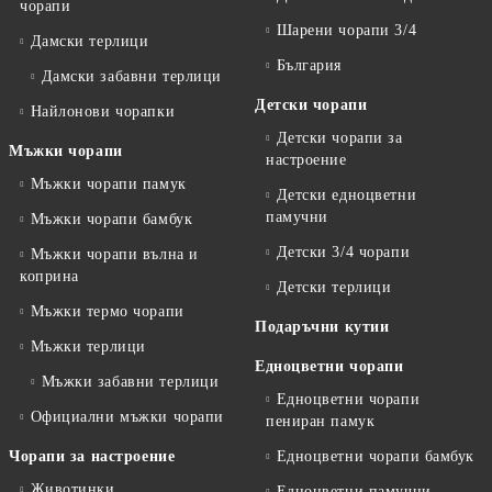
чорапи
Шарени чорапи 3/4
Дамски терлици
България
Дамски забавни терлици
Детски чорапи
Найлонови чорапки
Детски чорапи за
Мъжки чорапи
настроение
Мъжки чорапи памук
Детски едноцветни
памучни
Мъжки чорапи бамбук
Детски 3/4 чорапи
Мъжки чорапи вълна и
коприна
Детски терлици
Мъжки термо чорапи
Подаръчни кутии
Мъжки терлици
Едноцветни чорапи
Мъжки забавни терлици
Едноцветни чорапи
Официални мъжки чорапи
пениран памук
Чорапи за настроение
Едноцветни чорапи бамбук
Животинки
Едноцветни памучни