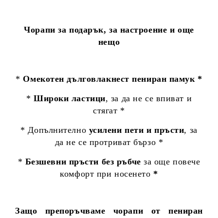
Чорапи за подарък, за настроение и още
нещо
*
Омекотен дълговлакнест пениран памук *
*
Широки ластици
, за да не се впиват и
стягат *
* Допълнително
усилени пети и пръсти
, за
да не се протриват бързо *
*
Безшевни пръсти без ръбче
за още повече
комфорт при носенето
*
Защо препоръчваме чорапи от пениран