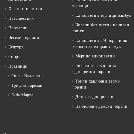
терлици
Храни и напитки
Едноцветни терлици бамбук
Пътешествия
Чорапи без ластик пениран
Професии
памук
Весели терлици
Едноцветни 3/4 чорапи до
коляното пениран памук
Култура
Мерино едноцветни
Спорт
Евкалипт и Коприна
Празници
едноцветни чорапи
Свети Валентин
Топли хавлиени термо
Трифон Зарезан
чорапи
Баба Марта
Детски едноцветни
Найлонови дамски чорапи