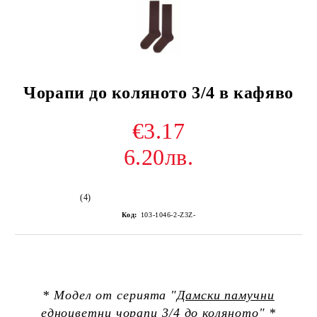
Чорапи до коляното 3/4 в кафяво
€3.17
6.20лв.
(4)
Код:
103-1046-2-Z3Z-
* Модел от серията "
Дамски памучни
едноцветни чорапи 3/4 до коляното
" *