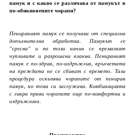
памук и с какво се различава от памукът в
по-обикновените чорапи?
Пенираният памук се получава от специална
допълнителна обработка. Памукът се
"сресва" и по този начин се премахват
чупливите и разрошени влакна. Пенираният
памук е по-здрав, по-издръжлив, връхчетата
на преждата не се сбиват с времето. Тази
процедура оскъпява чорапите от пениран
памук, но това си заслужава. Комбинацията
с ликра прави чорапите още по-комфортни и
издръжливи.
Производство