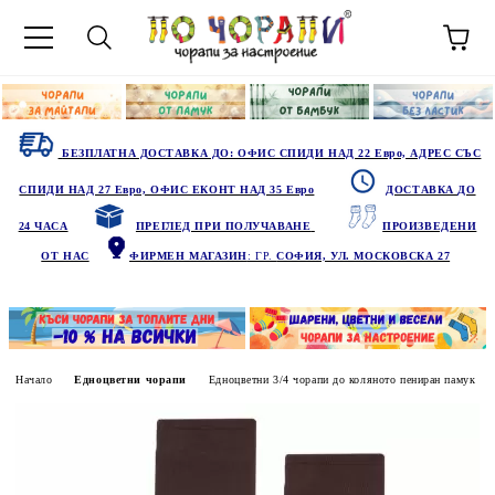
БЕЗПЛАТНА ДОСТАВКА ДО: ОФИС СПИДИ НАД 22 Евро, АДРЕС СЪС
СПИДИ НАД 27 Евро, ОФИС ЕКОНТ НАД 35 Евро
ДОСТАВКА ДО
24 ЧАСА
ПРЕГЛЕД ПРИ ПОЛУЧАВАНЕ
ПРОИЗВЕДЕНИ
ОТ НАС
ФИРМЕН МАГАЗИН
: ГР.
СОФИЯ, УЛ. МОСКОВСКА 27
Начало
Едноцветни чорапи
Едноцветни 3/4 чорапи до коляното пениран памук