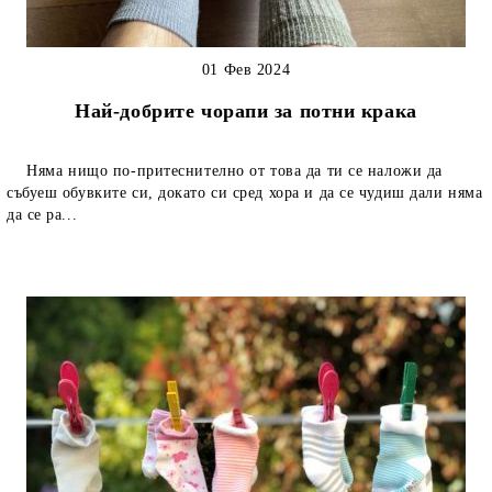
01 Фев 2024
Най-добрите чорапи за потни крака
Няма нищо по-притеснително от това да ти се наложи да
събуеш обувките си, докато си сред хора и да се чудиш дали няма
да се ра...