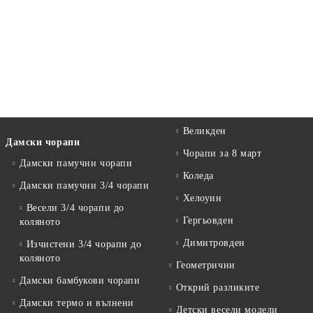
Великден
Дамски чорапи
Чорапи за 8 март
Дамски памучни чорапи
Коледа
Дамски памучни 3/4 чорапи
Хелоуин
Весели 3/4 чорапи до
Гергьовден
коляното
Димитровден
Изчистени 3/4 чорапи до
коляното
Геометрични
Дамски бамбукови чорапи
Открий разликите
Дамски термо и вълнени
Детски весели модели