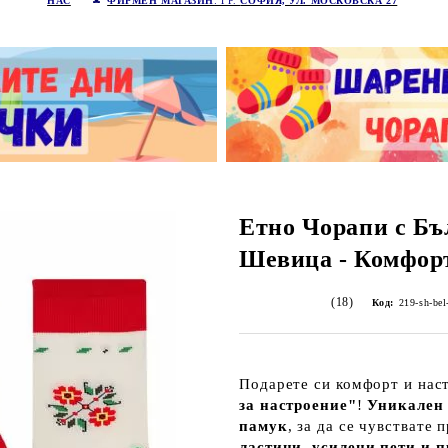
НАС
ФИРМЕН МАГАЗИН
: ГР.
СОФИЯ, УЛ. МОСКОВСКА 27
Етно Чорапи с Бъ
Шевица - Комфор
(18)
Код:
219-sh-bel
Подарете си комфорт и нас
за настроение"
!
Уникален 
памук
, за да се чувствате
ластици
,
усилени пети и п