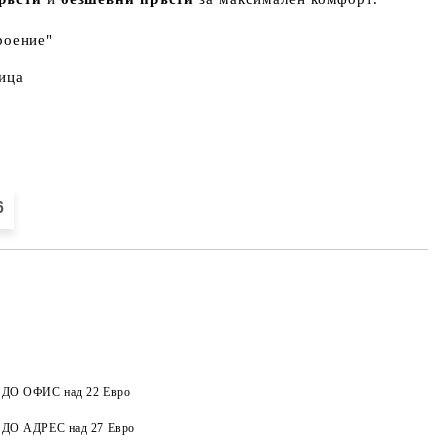
роение"
ица
6
а ДО ОФИС над 22 Евро
а ДО АДРЕС над 27 Евро
Добави в желани