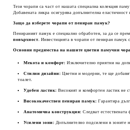
Тези чорапи са част от нашата специална колекция пам
Добавената ликра осигурява допълнителна еластичност и
Защо да изберете чорапи от пениран памук?
Пенираният памук е специално обработен, за да се прем
повърхност
. Инвестицията в чорапи от пениран памук 
Основни предимства на нашите цветни памучни чор
Мекота и комфорт:
Изключително приятни на допир
Стилни дизайни:
Цветни и модерни, те ще добавят
тоалет.
Удобен ластик:
Високият и комфортен ластик не ст
Висококачествен пениран памук:
Гарантира дълг
Анатомична конструкция:
Следват естествената 
Усилени зони:
Допълнително подсилени в зоните на