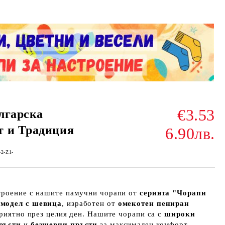
€3.53
лгарска
т и Традиция
6.90лв.
-2-Z1-
троение с нашите памучни чорапи от
серията "Чорапи
модел с шевица
, изработен от
омекотен пениран
 приятно през целия ден. Нашите чорапи са с
широки
ръсти
и
безшевни пръсти
за максимален комфорт.