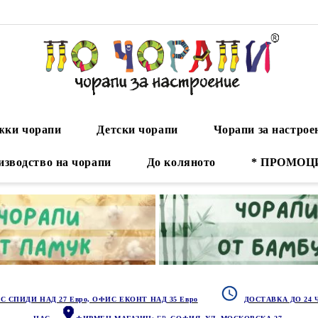
ки чорапи
Детски чорапи
Чорапи за настрое
изводство на чорапи
До коляното
* ПРОМОЦ
С СПИДИ НАД 27 Евро, ОФИС ЕКОНТ НАД 35 Евро
ДОСТАВКА ДО 24 