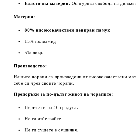
Еластична материя:
Осигурява свобода на движен
Материя:
80% висококачествен пениран памук
15% полиамид
5% ликра
Производство:
Нашите чорапи са произведени от висококачествени мате
себе си чрез своите чорапи.
Препоръки за по-дълъг живот на чорапите:
Перете ги на 40 градуса.
Не ги избелвайте.
Не ги сушете в сушилня.