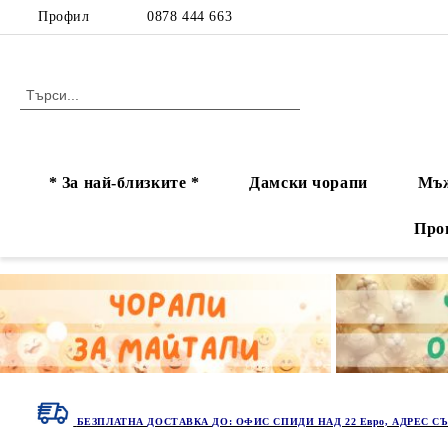
Профил
0878 444 663
* За най-близките *
Дамски чорапи
Мъж
Про
БЕЗПЛАТНА ДОСТАВКА ДО: ОФИС СПИДИ НАД 22 Евро, АДРЕС СЪ