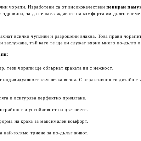
учни чорапи. Изработени са от висококачествен
пениран паму
 здравина, за да се наслаждавате на комфорта им дълго време
ахнат всички чупливи и разрошени влакна. Това прави чорапит
си заслужава, тъй като те ще ви служат вярно много по-дълго 
апи:
, тези чорапи ще обгърнат краката ви с нежност.
 индивидуалност към всяка визия. С атрактивния си дизайн с че
яга и осигурява перфектно прилягане.
отрайност и устойчивост на цветовете.
форма на крака за максимален комфорт.
 най-голямо триене за по-дълъг живот.