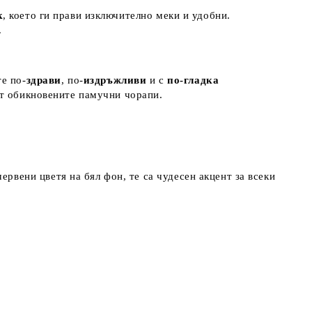
к
, което ги прави изключително меки и удобни.
.
е по-
здрави
, по-
издръжливи
и с
по-гладка
от обикновените памучни чорапи.
рвени цветя на бял фон, те са чудесен акцент за всеки