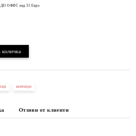
а ДО ОФИС над 35 Евро
ици
шевици
ка
Отзиви от клиенти