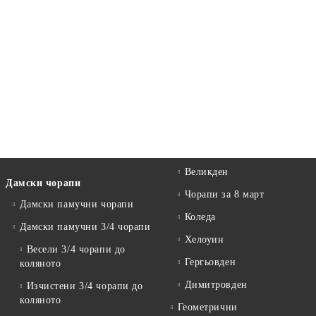
Великден
Дамски чорапи
Чорапи за 8 март
Дамски памучни чорапи
Коледа
Дамски памучни 3/4 чорапи
Хелоуин
Весели 3/4 чорапи до
Гергьовден
коляното
Димитровден
Изчистени 3/4 чорапи до
коляното
Геометрични