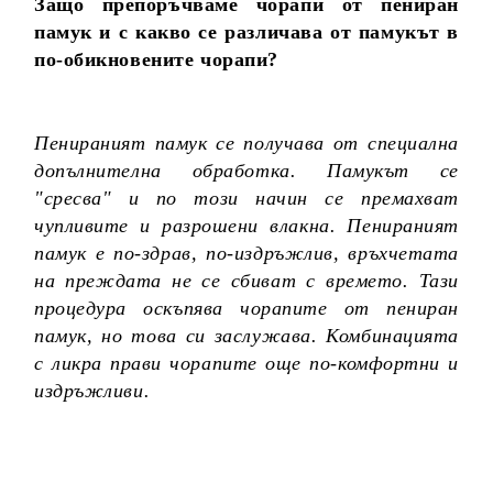
Защо препоръчваме чорапи от пениран
памук и с какво се различава от памукът в
по-обикновените чорапи?
Пенираният памук се получава от специална
допълнителна обработка. Памукът се
"сресва" и по този начин се премахват
чупливите и разрошени влакна. Пенираният
памук е по-здрав, по-издръжлив, връхчетата
на преждата не се сбиват с времето. Тази
процедура оскъпява чорапите от пениран
памук, но това си заслужава. Комбинацията
с ликра прави чорапите още по-комфортни и
издръжливи.