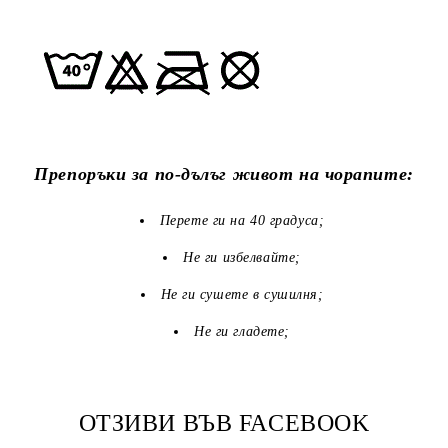
Препоръки за по-дълъг живот на чорапите:
Перете ги на 40 градуса;
Не ги избелвайте;
Не ги сушете в сушилня;
Не ги гладете;
ОТЗИВИ ВЪВ FACEBOOK