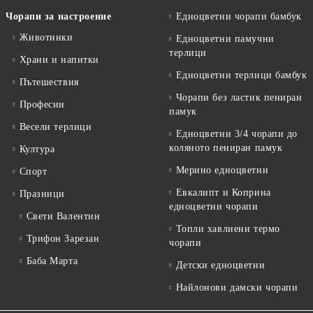
Чорапи за настроение
Едноцветни чорапи бамбук
Животинки
Едноцветни памучни
терлици
Храни и напитки
Едноцветни терлици бамбук
Пътешествия
Чорапи без ластик пениран
Професии
памук
Весели терлици
Едноцветни 3/4 чорапи до
коляното пениран памук
Култура
Мерино едноцветни
Спорт
Евкалипт и Коприна
Празници
едноцветни чорапи
Свети Валентин
Топли хавлиени термо
Трифон Зарезан
чорапи
Баба Марта
Детски едноцветни
Найлонови дамски чорапи