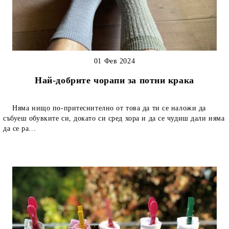
01 Фев 2024
Най-добрите чорапи за потни крака
Няма нищо по-притеснително от това да ти се наложи да
събуеш обувките си, докато си сред хора и да се чудиш дали няма
да се ра...