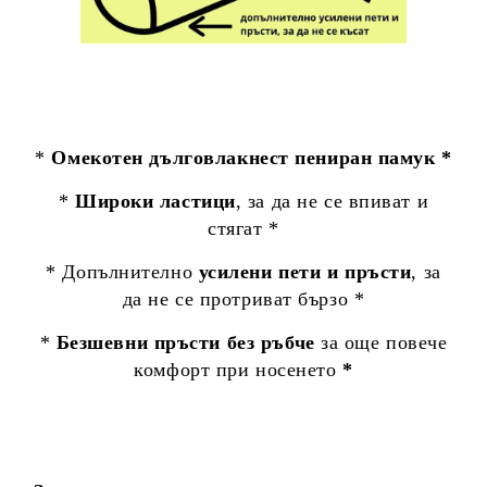
*
Омекотен дълговлакнест пениран памук *
*
Широки ластици
, за да не се впиват и
стягат *
* Допълнително
усилени пети и пръсти
, за
да не се протриват бързо *
*
Безшевни пръсти без ръбче
за още повече
комфорт при носенето
*