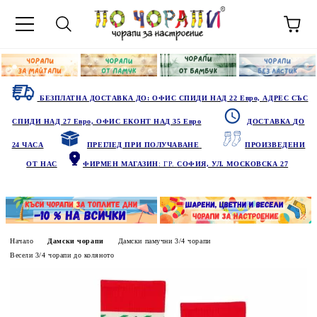
БЕЗПЛАТНА ДОСТАВКА ДО: ОФИС СПИДИ НАД 22 Евро, АДРЕС СЪС
СПИДИ НАД 27 Евро, ОФИС ЕКОНТ НАД 35 Евро
ДОСТАВКА ДО
24 ЧАСА
ПРЕГЛЕД ПРИ ПОЛУЧАВАНЕ
ПРОИЗВЕДЕНИ
ОТ НАС
ФИРМЕН МАГАЗИН
: ГР.
СОФИЯ, УЛ. МОСКОВСКА 27
Начало
Дамски чорапи
Дамски памучни 3/4 чорапи
Весели 3/4 чорапи до коляното