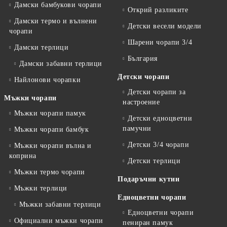
Дамски бамбукови чорапи
Открий разликите
Дамски термо и вълнени
Детски весели модели
чорапи
Шарени чорапи 3/4
Дамски терлици
България
Дамски забавни терлици
Детски чорапи
Найлонови чорапки
Детски чорапи за
Мъжки чорапи
настроение
Мъжки чорапи памук
Детски едноцветни
памучни
Мъжки чорапи бамбук
Детски 3/4 чорапи
Мъжки чорапи вълна и
коприна
Детски терлици
Мъжки термо чорапи
Подаръчни кутии
Мъжки терлици
Едноцветни чорапи
Мъжки забавни терлици
Едноцветни чорапи
Официални мъжки чорапи
пениран памук