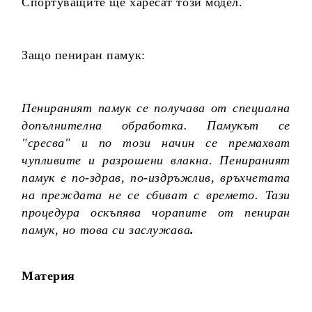
Спортуващите ще харесат този модел.
Защо пениран памук:
Пенираният памук се получава от специална
допълнителна обработка. Памукът се
"сресва" и по този начин се премахват
чупливите и разрошени влакна. Пенираният
памук е по-здрав, по-издръжлив, връхчетата
на преждата не се сбиват с времето. Тази
процедура оскъпява чорапите от пениран
памук, но това си заслужава
.
Материя