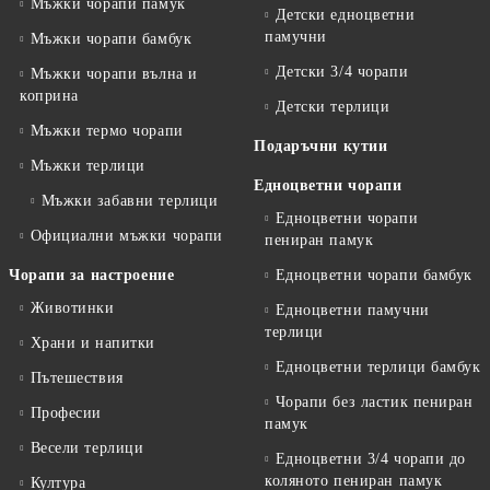
Мъжки чорапи памук
Детски едноцветни
памучни
Мъжки чорапи бамбук
Детски 3/4 чорапи
Мъжки чорапи вълна и
коприна
Детски терлици
Мъжки термо чорапи
Подаръчни кутии
Мъжки терлици
Едноцветни чорапи
Мъжки забавни терлици
Едноцветни чорапи
Официални мъжки чорапи
пениран памук
Чорапи за настроение
Едноцветни чорапи бамбук
Животинки
Едноцветни памучни
терлици
Храни и напитки
Едноцветни терлици бамбук
Пътешествия
Чорапи без ластик пениран
Професии
памук
Весели терлици
Едноцветни 3/4 чорапи до
коляното пениран памук
Култура