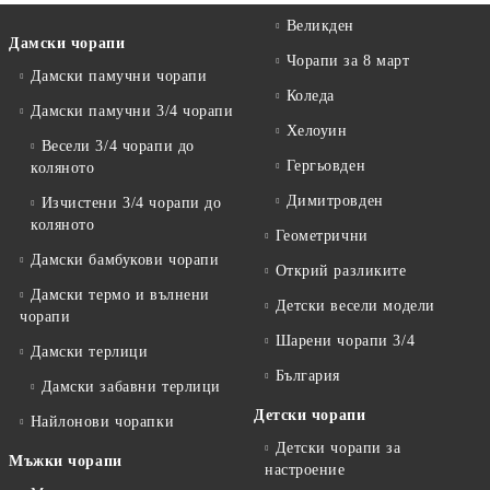
Великден
Дамски чорапи
Чорапи за 8 март
Дамски памучни чорапи
Коледа
Дамски памучни 3/4 чорапи
Хелоуин
Весели 3/4 чорапи до
Гергьовден
коляното
Димитровден
Изчистени 3/4 чорапи до
коляното
Геометрични
Дамски бамбукови чорапи
Открий разликите
Дамски термо и вълнени
Детски весели модели
чорапи
Шарени чорапи 3/4
Дамски терлици
България
Дамски забавни терлици
Детски чорапи
Найлонови чорапки
Детски чорапи за
Мъжки чорапи
настроение