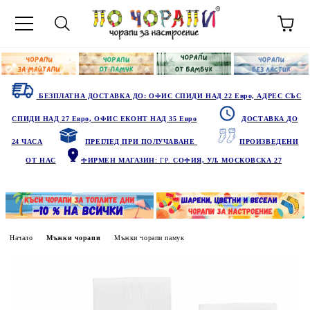
БЕЗПЛАТНА ДОСТАВКА ДО: ОФИС СПИДИ НАД 22 Евро, АДРЕС СЪС
СПИДИ НАД 27 Евро, ОФИС ЕКОНТ НАД 35 Евро
ДОСТАВКА ДО
24 ЧАСА
ПРЕГЛЕД ПРИ ПОЛУЧАВАНЕ
ПРОИЗВЕДЕНИ
ОТ НАС
ФИРМЕН МАГАЗИН
: ГР.
СОФИЯ, УЛ. МОСКОВСКА 27
Начало
Мъжки чорапи
Мъжки чорапи памук