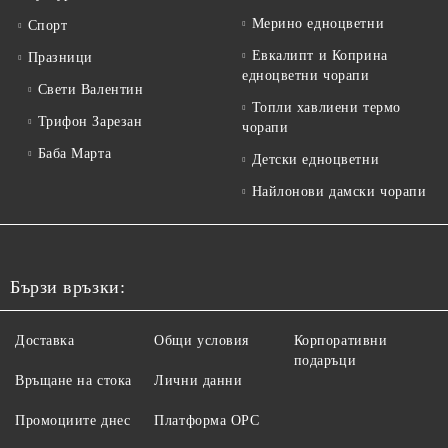
Мерино едноцветни
Спорт
Евкалипт и Коприна
Празници
едноцветни чорапи
Свети Валентин
Топли хавлиени термо
Трифон Зарезан
чорапи
Баба Марта
Детски едноцветни
Найлонови дамски чорапи
Бързи връзки:
Доставка
Общи условия
Корпоративни
подаръци
Връщане на стока
Лични данни
Промоциите днес
Платформа ОРС