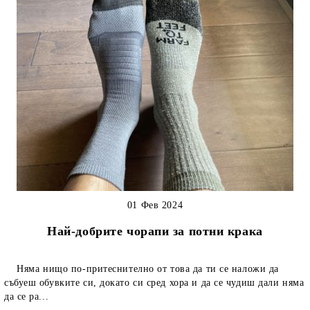
01 Фев 2024
Най-добрите чорапи за потни крака
Няма нищо по-притеснително от това да ти се наложи да
събуеш обувките си, докато си сред хора и да се чудиш дали няма
да се ра...