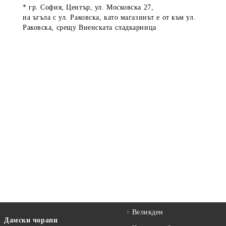
* гр. София, Център, ул. Московска 27,
на ъгъла с ул. Раковска, като магазинът е от към ул.
Раковска, срещу Виенската сладкарница
Великден
Дамски чорапи