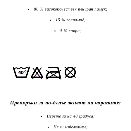
80 % висококачествен пениран памук;
15 % полиамид;
5 % ликра;
Препоръки за по-дълъг живот на чорапите:
Перете ги на 40 градуса;
Не ги избелвайте;