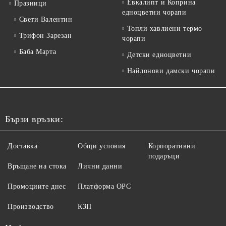
Евкалипт и Коприна
Празници
едноцветни чорапи
Свети Валентин
Топли хавлиени термо
Трифон Зарезан
чорапи
Баба Марта
Детски едноцветни
Найлонови дамски чорапи
Бързи връзки:
Доставка
Общи условия
Корпоративни
подаръци
Връщане на стока
Лични данни
Промоциите днес
Платформа ОРС
Производство
КЗП