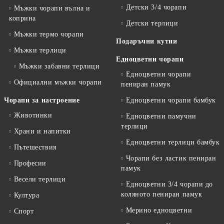
Детски 3/4 чорапи
Мъжки чорапи вълна и
коприна
Детски терлици
Мъжки термо чорапи
Подаръчни кутии
Мъжки терлици
Едноцветни чорапи
Мъжки забавни терлици
Едноцветни чорапи
Официални мъжки чорапи
пениран памук
Чорапи за настроение
Едноцветни чорапи бамбук
Животинки
Едноцветни памучни
терлици
Храни и напитки
Едноцветни терлици бамбук
Пътешествия
Чорапи без ластик пениран
Професии
памук
Весели терлици
Едноцветни 3/4 чорапи до
коляното пениран памук
Култура
Мерино едноцветни
Спорт