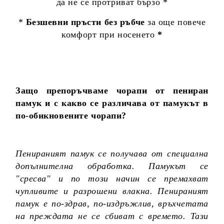
да не се протриват бързо *
*
Безшевни пръсти без ръбче
за още повече
комфорт при носенето
*
Защо препоръчваме чорапи от пениран
памук и с какво се различава от памукът в
по-обикновените чорапи?
Пенираният памук се получава от специална
допълнителна обработка. Памукът се
"сресва" и по този начин се премахват
чупливите и разрошени влакна. Пенираният
памук е по-здрав, по-издръжлив, връхчетата
на преждата не се сбиват с времето. Тази