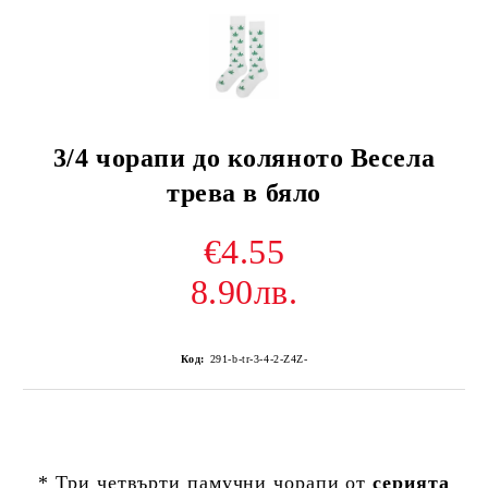
3/4 чорапи до коляното Весела
трева в бяло
€4.55
8.90лв.
Код:
291-b-tr-3-4-2-Z4Z-
* Три четвърти памучни чорапи от
серията