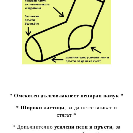
*
Омекотен дълговлакнест пениран памук *
*
Широки ластици
, за да не се впиват и
стягат *
* Допълнително
усилени пети и пръсти
, за