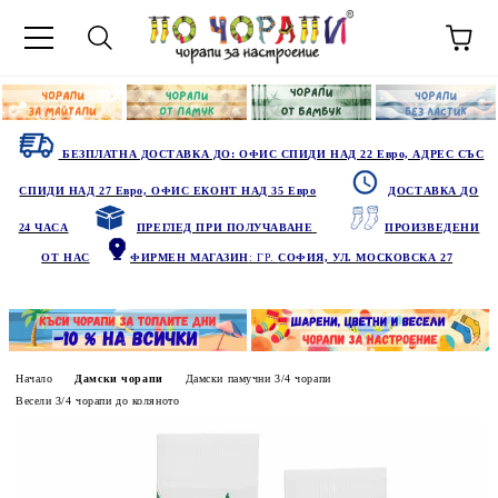
БЕЗПЛАТНА ДОСТАВКА ДО: ОФИС СПИДИ НАД 22 Евро, АДРЕС СЪС
СПИДИ НАД 27 Евро, ОФИС ЕКОНТ НАД 35 Евро
ДОСТАВКА ДО
24 ЧАСА
ПРЕГЛЕД ПРИ ПОЛУЧАВАНЕ
ПРОИЗВЕДЕНИ
ОТ НАС
ФИРМЕН МАГАЗИН
: ГР.
СОФИЯ, УЛ. МОСКОВСКА 27
Начало
Дамски чорапи
Дамски памучни 3/4 чорапи
Весели 3/4 чорапи до коляното