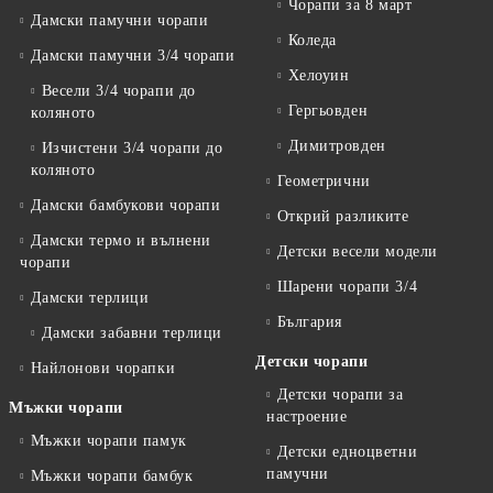
Чорапи за 8 март
Дамски памучни чорапи
Коледа
Дамски памучни 3/4 чорапи
Хелоуин
Весели 3/4 чорапи до
Гергьовден
коляното
Димитровден
Изчистени 3/4 чорапи до
коляното
Геометрични
Дамски бамбукови чорапи
Открий разликите
Дамски термо и вълнени
Детски весели модели
чорапи
Шарени чорапи 3/4
Дамски терлици
България
Дамски забавни терлици
Детски чорапи
Найлонови чорапки
Детски чорапи за
Мъжки чорапи
настроение
Мъжки чорапи памук
Детски едноцветни
памучни
Мъжки чорапи бамбук