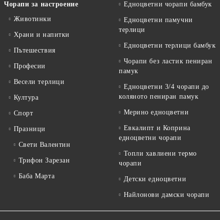
Чорапи за настроение
Едноцветни чорапи бамбук
Животинки
Едноцветни памучни
терлици
Храни и напитки
Едноцветни терлици бамбук
Пътешествия
Чорапи без ластик пениран
Професии
памук
Весели терлици
Едноцветни 3/4 чорапи до
коляното пениран памук
Култура
Мерино едноцветни
Спорт
Евкалипт и Коприна
Празници
едноцветни чорапи
Свети Валентин
Топли хавлиени термо
Трифон Зарезан
чорапи
Баба Марта
Детски едноцветни
Найлонови дамски чорапи