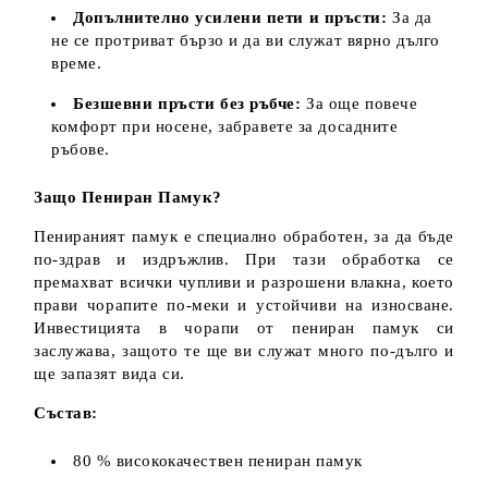
Допълнително усилени пети и пръсти:
За да
не се протриват бързо и да ви служат вярно дълго
време.
Безшевни пръсти без ръбче:
За още повече
комфорт при носене, забравете за досадните
ръбове.
Защо Пениран Памук?
Пенираният памук е специално обработен, за да бъде
по-здрав и издръжлив. При тази обработка се
премахват всички чупливи и разрошени влакна, което
прави чорапите по-меки и устойчиви на износване.
Инвестицията в чорапи от пениран памук си
заслужава, защото те ще ви служат много по-дълго и
ще запазят вида си.
Състав:
80 % висококачествен пениран памук