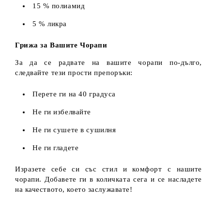
15 % полиамид
5 % ликра
Грижа за Вашите Чорапи
За да се радвате на вашите чорапи по-дълго,
следвайте тези прости препоръки:
Перете ги на 40 градуса
Не ги избелвайте
Не ги сушете в сушилня
Не ги гладете
Изразете себе си със стил и комфорт с нашите
чорапи. Добавете ги в количката сега и се насладете
на качеството, което заслужавате!