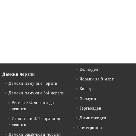
Великден
Дамски чорапи
Чорапи за 8 март
Дамски памучни чорапи
Коледа
Дамски памучни 3/4 чорапи
Хелоуин
Весели 3/4 чорапи до
Гергьовден
коляното
Димитровден
Изчистени 3/4 чорапи до
коляното
Геометрични
Дамски бамбукови чорапи