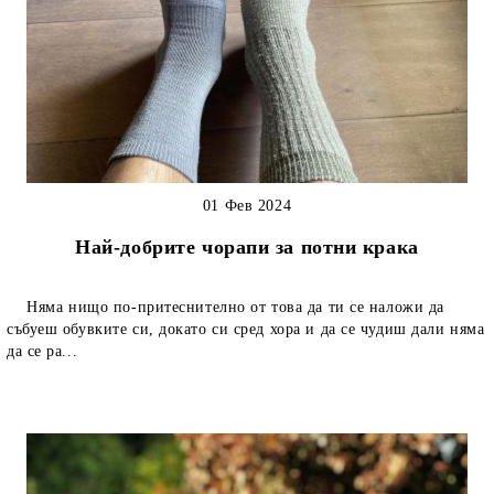
01 Фев 2024
Най-добрите чорапи за потни крака
Няма нищо по-притеснително от това да ти се наложи да
събуеш обувките си, докато си сред хора и да се чудиш дали няма
да се ра...