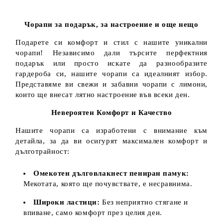
Чорапи за подарък, за настроение и още нещо
Подарете си комфорт и стил с нашите уникални
чорапи! Независимо дали търсите перфектния
подарък или просто искате да разнообразите
гардероба си, нашите чорапи са идеалният избор.
Представяме ви свежи и забавни чорапи с лимони,
които ще внесат лятно настроение във всеки ден.
Невероятен Комфорт и Качество
Нашите чорапи са изработени с внимание към
детайла, за да ви осигурят максимален комфорт и
дълготрайност:
Омекотен дълговлакнест пениран памук:
Мекотата, която ще почувствате, е несравнима.
Широки ластици:
Без неприятно стягане и
впиване, само комфорт през целия ден.