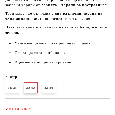
забавни чорапи от
серията "Чорапи за настроение"
!
Този модел се отличава с
два различни чорапа на
тема лимони
, които ще освежат всяка визия.
Цветовата гама е в свежите нюанси на
бяло, жълто и
зелено
.
Уникален дизайн с два различни чорапа
Свежа цветова комбинация
Идеални за добро настроение
Размер:
35-38
39-42
43-46
Добави в желани
✔
В НАЛИЧНОСТ