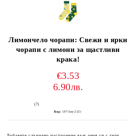
Лимончело чорапи: Свежи и ярки
чорапи с лимони за щастливи
крака!
€3.53
6.90лв.
(7)
Код:
197-lim-2-Z1-
Добавете слънчево настроение към деня си с тези