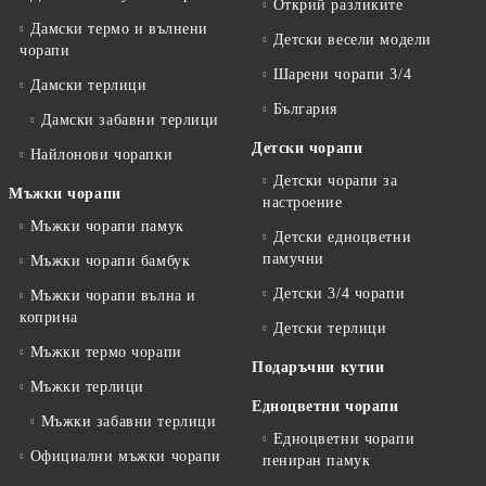
Открий разликите
Дамски термо и вълнени
Детски весели модели
чорапи
Шарени чорапи 3/4
Дамски терлици
България
Дамски забавни терлици
Детски чорапи
Найлонови чорапки
Детски чорапи за
Мъжки чорапи
настроение
Мъжки чорапи памук
Детски едноцветни
памучни
Мъжки чорапи бамбук
Детски 3/4 чорапи
Мъжки чорапи вълна и
коприна
Детски терлици
Мъжки термо чорапи
Подаръчни кутии
Мъжки терлици
Едноцветни чорапи
Мъжки забавни терлици
Едноцветни чорапи
Официални мъжки чорапи
пениран памук