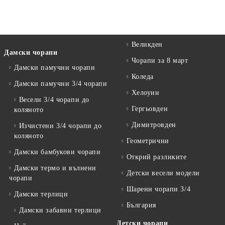
Великден
Дамски чорапи
Чорапи за 8 март
Дамски памучни чорапи
Коледа
Дамски памучни 3/4 чорапи
Хелоуин
Весели 3/4 чорапи до
Гергьовден
коляното
Димитровден
Изчистени 3/4 чорапи до
коляното
Геометрични
Дамски бамбукови чорапи
Открий разликите
Дамски термо и вълнени
Детски весели модели
чорапи
Шарени чорапи 3/4
Дамски терлици
България
Дамски забавни терлици
Детски чорапи