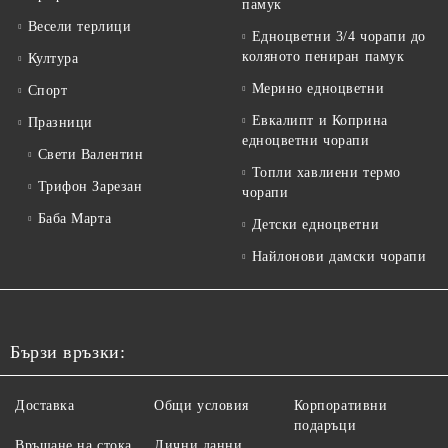
памук
Весели терлици
Едноцветни 3/4 чорапи до
коляното пениран памук
Култура
Мерино едноцветни
Спорт
Евкалипт и Коприна
Празници
едноцветни чорапи
Свети Валентин
Топли хавлиени термо
Трифон Зарезан
чорапи
Баба Марта
Детски едноцветни
Найлонови дамски чорапи
Бързи връзки:
Доставка
Общи условия
Корпоративни
подаръци
Връщане на стока
Лични данни