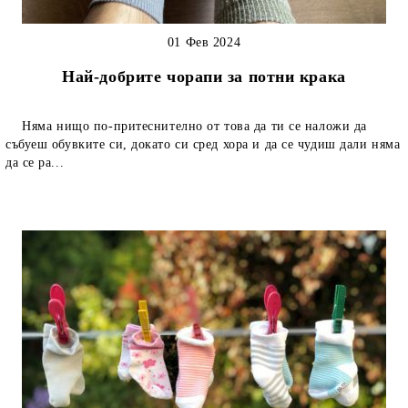
01 Фев 2024
Най-добрите чорапи за потни крака
Няма нищо по-притеснително от това да ти се наложи да
събуеш обувките си, докато си сред хора и да се чудиш дали няма
да се ра...