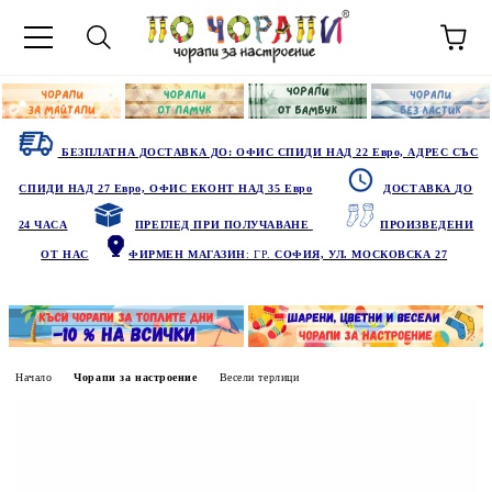
БЕЗПЛАТНА ДОСТАВКА ДО: ОФИС СПИДИ НАД 22 Евро, АДРЕС СЪС
СПИДИ НАД 27 Евро, ОФИС ЕКОНТ НАД 35 Евро
ДОСТАВКА ДО
24 ЧАСА
ПРЕГЛЕД ПРИ ПОЛУЧАВАНЕ
ПРОИЗВЕДЕНИ
ОТ НАС
ФИРМЕН МАГАЗИН
: ГР.
СОФИЯ, УЛ. МОСКОВСКА 27
Начало
Чорапи за настроение
Весели терлици