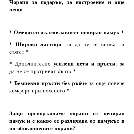
Чорапи за подарък, за настроение и още
нещо
*
Омекотен дълговлакнест пениран памук *
*
Широки ластици
, за да не се впиват и
стягат *
* Допълнително
усилени пети и пръсти
, за
да не се протриват бързо *
*
Безшевни пръсти без ръбче
за още повече
комфорт при носенето
*
Защо препоръчваме чорапи от пениран
памук и с какво се различава от памукът в
по-обикновените чорапи?