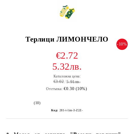
Терлици ЛИМОНЧЕЛО
-10%
€2.72
5.32лв.
Каталожна цена:
€3.02
5.91лв.
€0.30 (10%)
Отстъпка:
(10)
Код:
281-t-lim-3-Z2Z-