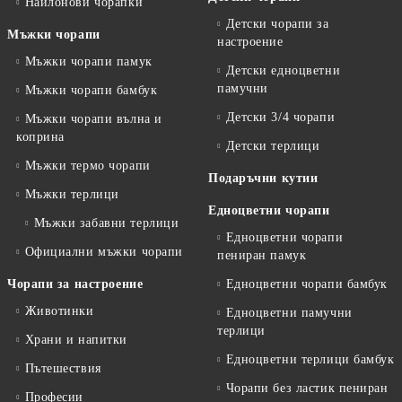
Найлонови чорапки
Детски чорапи за
Мъжки чорапи
настроение
Мъжки чорапи памук
Детски едноцветни
памучни
Мъжки чорапи бамбук
Детски 3/4 чорапи
Мъжки чорапи вълна и
коприна
Детски терлици
Мъжки термо чорапи
Подаръчни кутии
Мъжки терлици
Едноцветни чорапи
Мъжки забавни терлици
Едноцветни чорапи
Официални мъжки чорапи
пениран памук
Чорапи за настроение
Едноцветни чорапи бамбук
Животинки
Едноцветни памучни
терлици
Храни и напитки
Едноцветни терлици бамбук
Пътешествия
Чорапи без ластик пениран
Професии