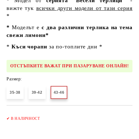
* Модел от
серията "Весели терлици"
-
вижте тук
всички други модели от тази серия
*
*
Моделът е
с два различни терлика на тема
свежи лимони*
*
Къси чорапи
за по-топлите дни *
ОТСТЪПКИТЕ ВАЖАТ ПРИ ПАЗАРУВАНЕ ОНЛАЙН!
Размер:
35-38
39-42
43-46
Добави в желани
✔
В НАЛИЧНОСТ