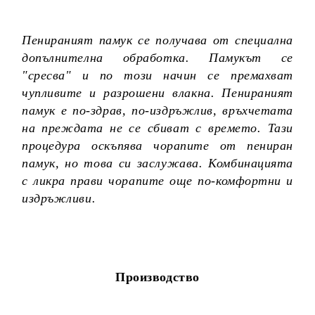
Пенираният памук се получава от специална
допълнителна обработка. Памукът се
"сресва" и по този начин се премахват
чупливите и разрошени влакна. Пенираният
памук е по-здрав, по-издръжлив, връхчетата
на преждата не се сбиват с времето. Тази
процедура оскъпява чорапите от пениран
памук, но това си заслужава. Комбинацията
с ликра прави чорапите още по-комфортни и
издръжливи.
Производство