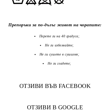
Препоръки за по-дълъг живот на чорапите:
Перете ги на 40 градуса;
Не ги избелвайте;
Не ги сушете в сушилня;
Не ги гладете;
ОТЗИВИ ВЪВ FACEBOOK
ОТЗИВИ В GOOGLE