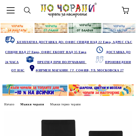
БЕЗПЛАТНА ДОСТАВКА ДО: ОФИС СПИДИ НАД 22 Евро, АДРЕС СЪС
СПИДИ НАД 27 Евро, ОФИС ЕКОНТ НАД 35 Евро
ДОСТАВКА ДО
24 ЧАСА
ПРЕГЛЕД ПРИ ПОЛУЧАВАНЕ
ПРОИЗВЕДЕНИ
ОТ НАС
ФИРМЕН МАГАЗИН
: ГР.
СОФИЯ, УЛ. МОСКОВСКА 27
Начало
Мъжки чорапи
Мъжки термо чорапи