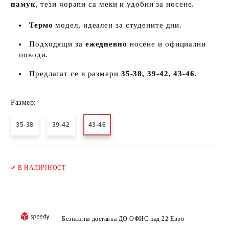
памук
, тези чорапи са меки и удобни за носене.
Термо
модел, идеален за студените дни.
Подходящи за
ежедневно
носене и официални
поводи.
Предлагат се в размери
35-38, 39-42, 43-46
.
Размер:
35-38
39-42
43-46
Добави в желани
✔
В НАЛИЧНОСТ
Безплатна доставка ДО ОФИС над 22 Евро