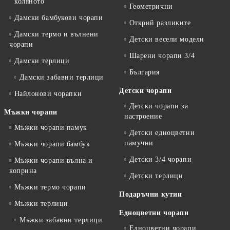
коляното
Геометрични
Дамски бамбукови чорапи
Открий разликите
Дамски термо и вълнени
Детски весели модели
чорапи
Шарени чорапи 3/4
Дамски терлици
България
Дамски забавни терлици
Детски чорапи
Найлонови чорапки
Детски чорапи за
Мъжки чорапи
настроение
Мъжки чорапи памук
Детски едноцветни
памучни
Мъжки чорапи бамбук
Детски 3/4 чорапи
Мъжки чорапи вълна и
коприна
Детски терлици
Мъжки термо чорапи
Подаръчни кутии
Мъжки терлици
Едноцветни чорапи
Мъжки забавни терлици
Едноцветни чорапи