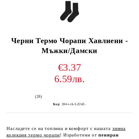
Черни Термо Чорапи Хавлиени -
Мъжки/Дамски
€3.37
6.59лв.
(26)
Код:
284-t-ch-3-Z24Z-
Насладете се на топлина и комфорт с нашата
зимна
колекция термо чорапи
! Изработени от
пениран