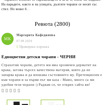
На парадите, както и на улицата, дългите чорапи се носят със
стил. Но може б...
Ревюта (2800)
Маргарита Кафеджиева
МК
07.08.2026
Проверена поръчка
Едноцветни детски чорапи - ЧЕРНИ
Страхотни чорапи, детето ми има хроничен дерматит на
крака, затова търсех качествена материя, която да не
запарва крака и да влошава състоянието му. Претенциозен е
към чорапи и за първи път ми каза - Мамо, много са ми
удобни тези чорапи :) Радвам се, че открих сайта ви!