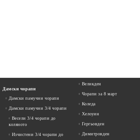
Великден
Дамски чорапи
Чорапи за 8 март
Дамски памучни чорапи
Коледа
Дамски памучни 3/4 чорапи
Хелоуин
Весели 3/4 чорапи до
Гергьовден
коляното
Димитровден
Изчистени 3/4 чорапи до