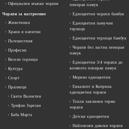
Официални мъжки чорапи
пениран памук
Чорапи за настроение
Едноцветни чорапи бамбук
Животинки
Едноцветни памучни
терлици
Храни и напитки
Едноцветни терлици бамбук
Пътешествия
Чорапи без ластик пениран
Професии
памук
Весели терлици
Едноцветни 3/4 чорапи до
коляното пениран памук
Култура
Мерино едноцветни
Спорт
Евкалипт и Коприна
Празници
едноцветни чорапи
Свети Валентин
Топли хавлиени термо
Трифон Зарезан
чорапи
Баба Марта
Детски едноцветни
Найлонови дамски чорапи