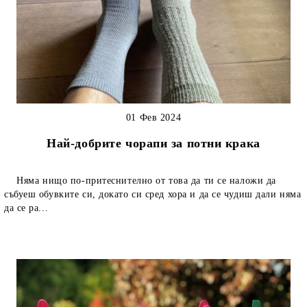
01 Фев 2024
Най-добрите чорапи за потни крака
Няма нищо по-притеснително от това да ти се наложи да
събуеш обувките си, докато си сред хора и да се чудиш дали няма
да се ра...