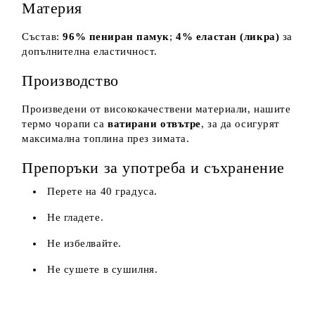
Материя
Състав:
96% пениран памук
;
4% еластан (ликра)
за
допълнителна еластичност.
Производство
Произведени от висококачествени материали, нашите
термо чорапи са
ватирани отвътре
, за да осигурят
максимална топлина през зимата.
Препоръки за употреба и съхранение
Перете на 40 градуса.
Не гладете.
Не избелвайте.
Не сушете в сушилня.