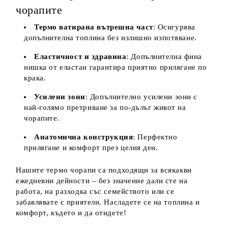
чорапите
Термо ватирана вътрешна част
: Осигурява
допълнителна топлина без излишно изпотяване.
Еластичност и здравина
: Допълнителна фина
нишка от еластан гарантира приятно прилягане по
крака.
Усилени зони
: Допълнително усилени зони с
най-голямо претриване за по-дълъг живот на
чорапите.
Анатомична конструкция
: Перфектно
прилягане и комфорт през целия ден.
Нашите термо чорапи са подходящи за всякакви
ежедневни дейности – без значение дали сте на
работа, на разходка със семейството или се
забавлявате с приятели. Насладете се на топлина и
комфорт, където и да отидете!