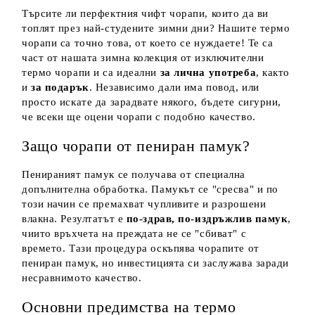
Търсите ли перфектния чифт чорапи, които да ви
топлят през най-студените зимни дни? Нашите термо
чорапи са точно това, от което се нуждаете! Те са
част от нашата зимна колекция от изключителни
термо чорапи и са идеални
за лична употреба
, както
и
за подарък
. Независимо дали има повод, или
просто искате да зарадвате някого, бъдете сигурни,
че всеки ще оцени чорапи с подобно качество.
Защо чорапи от пениран памук?
Пенираният памук
се получава от специална
допълнителна обработка. Памукът се "сресва" и по
този начин се премахват чупливите и разрошени
влакна. Резултатът е
по-здрав, по-издръжлив памук
,
чиито връхчета на преждата не се "сбиват" с
времето. Тази процедура оскъпява чорапите от
пениран памук, но инвестицията си заслужава заради
несравнимото качество.
Основни предимства на термо