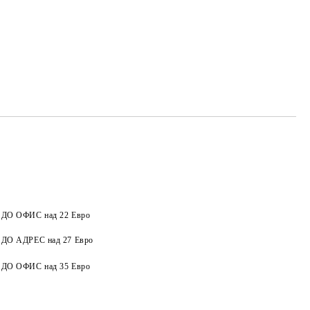
а ДО ОФИС над 22 Евро
Добави в желани
а ДО АДРЕС над 27 Евро
а ДО ОФИС над 35 Евро