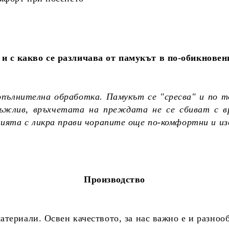
и с какво се различава от памукът в по-обикновен
опълнителна обработка. Памукът се "сресва" и по т
дръжлив, връхчетата на преждата не се сбиват с в
цията с ликра прави чорапите още по-комфортни и и
Производство
териали. Освен качеството, за нас важно е и разноо