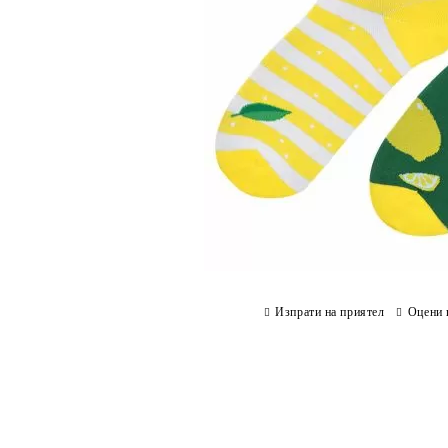
Изпрати на приятел
Оцени 