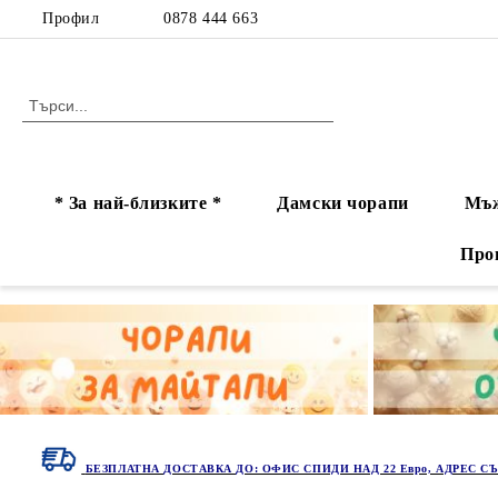
Профил
0878 444 663
* За най-близките *
Дамски чорапи
Мъж
Про
БЕЗПЛАТНА ДОСТАВКА ДО: ОФИС СПИДИ НАД 22 Евро, АДРЕС СЪ