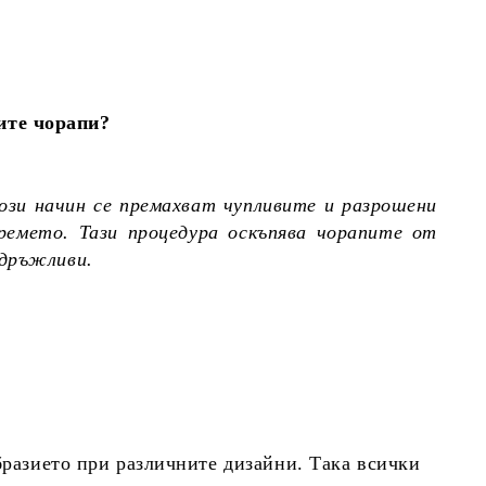
ите чорапи?
ози начин се премахват чупливите и разрошени
ремето. Тази процедура оскъпява чорапите от
здръжливи.
бразието при различните дизайни. Така всички