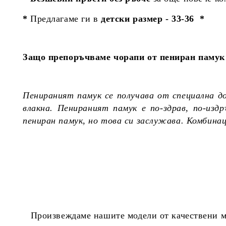
*
Предлагаме ги в
детски размер - 33-36 *
Защо препоръчваме чорапи от пениран памук 
Пенираният памук се получава от специална д
влакна. Пенираният памук е по-здрав, по-из
пениран памук, но това си заслужава. Комбина
Произвеждаме нашите модели от качествени ма