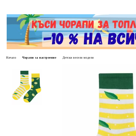
Начало
Чорапи за настроение
Детски весели модели