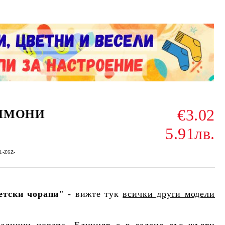
€3.02
ЛИМОНИ
5.91лв.
-1-Z6Z-
етски чорапи"
- вижте тук
всички други модели
азлични чорапа. Единият е в зелено със жълти