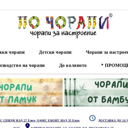
ки чорапи
Детски чорапи
Чорапи за настрое
изводство на чорапи
До коляното
* ПРОМОЦ
С СПИДИ НАД 27 Евро, ОФИС ЕКОНТ НАД 35 Евро
ДОСТАВКА ДО 24 