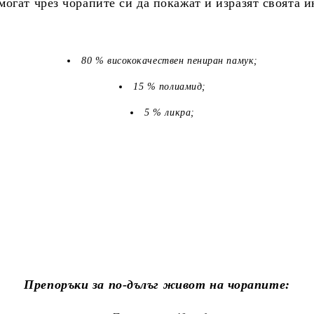
огат чрез чорапите си да покажат и изразят своята 
80 % висококачествен пениран памук;
15 % полиамид;
5 % ликра;
Препоръки за по-дълъг живот на чорапите: