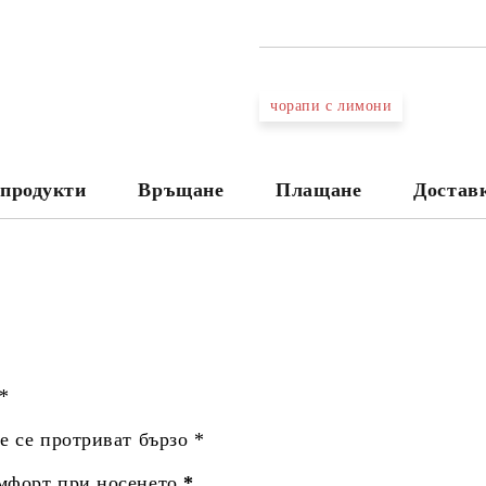
чорапи с лимони
продукти
Връщане
Плащане
Достав
 *
не се протриват бързо *
омфорт при носенето
*