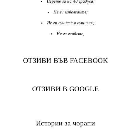
Перете ги на 40 градуса;
Не ги избелвайте;
Не ги сушете в сушилня;
Не ги гладете;
ОТЗИВИ ВЪВ FACEBOOK
ОТЗИВИ В GOOGLE
Истории за чорапи