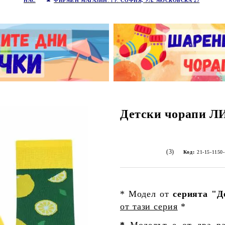
НАС
ФИРМЕН МАГАЗИН
: ГР.
СОФИЯ, УЛ. МОСКОВСКА 27
Детски чорапи 
(3)
Код:
21-15-1150
* Модел от
серията "Д
от тази серия
*
*
Моделът е от два р