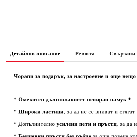
Детайлно описание
Ревюта
Свързани 
Чорапи за подарък, за настроение и още нещо
*
Омекотен дълговлакнест пениран памук *
*
Широки ластици
, за да не се впиват и стягат
* Допълнително
усилени пети и пръсти
, за да 
*
Безшевни пръсти без ръбче
за още повече к