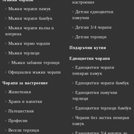
настроение
Мъжки чорапи памук
Детски едноцветни
памучни
Мъжки чорапи бамбук
Детски 3/4 чорапи
Мъжки чорапи вълна и
коприна
Детски терлици
Мъжки термо чорапи
Подаръчни кутии
Мъжки терлици
Едноцветни чорапи
Мъжки забавни терлици
Едноцветни чорапи
Официални мъжки чорапи
пениран памук
Чорапи за настроение
Едноцветни чорапи бамбук
Животинки
Едноцветни памучни
терлици
Храни и напитки
Едноцветни терлици бамбук
Пътешествия
Чорапи без ластик пениран
Професии
памук
Весели терлици
Едноцветни 3/4 чорапи до