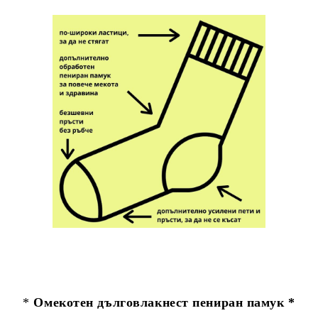
*
Омекотен дълговлакнест пениран памук *