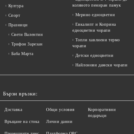
коляното пениран памук
Култура
Мерино едноцветни
Спорт
Евкалипт и Коприна
Празници
едноцветни чорапи
Свети Валентин
Топли хавлиени термо
Трифон Зарезан
чорапи
Баба Марта
Детски едноцветни
Найлонови дамски чорапи
Бързи връзки:
Доставка
Общи условия
Корпоративни
подаръци
Връщане на стока
Лични данни
Промоциите днес
Платформа ОРС