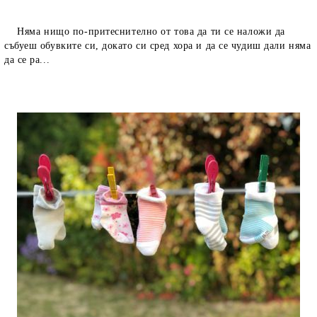
Няма нищо по-притеснително от това да ти се наложи да
събуеш обувките си, докато си сред хора и да се чудиш дали няма
да се ра...