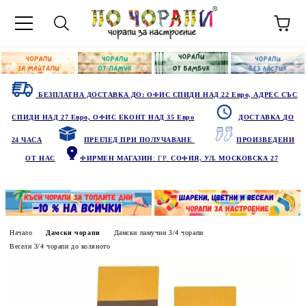
БЕЗПЛАТНА ДОСТАВКА ДО: ОФИС СПИДИ НАД 22 Евро, АДРЕС СЪС
СПИДИ НАД 27 Евро, ОФИС ЕКОНТ НАД 35 Евро
ДОСТАВКА ДО
24 ЧАСА
ПРЕГЛЕД ПРИ ПОЛУЧАВАНЕ
ПРОИЗВЕДЕНИ
ОТ НАС
ФИРМЕН МАГАЗИН
: ГР.
СОФИЯ, УЛ. МОСКОВСКА 27
Начало
Дамски чорапи
Дамски памучни 3/4 чорапи
Весели 3/4 чорапи до коляното