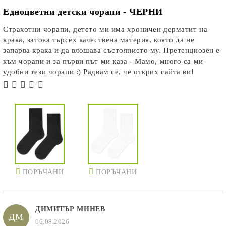
Едноцветни детски чорапи - ЧЕРНИ
Страхотни чорапи, детето ми има хроничен дерматит на
крака, затова търсех качествена материя, която да не
запарва крака и да влошава състоянието му. Претенциозен е
към чорапи и за първи път ми каза - Мамо, много са ми
удобни тези чорапи :) Радвам се, че открих сайта ви!
ПОРЪЧАНИ
ПОРЪЧАНИ
ДИМИТЪР МИНЕВ
ДМ
06.08.2026