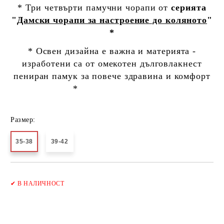
* Три четвърти памучни чорапи от
серията
"
Дамски чорапи за настроение до коляното
"
*
* Освен дизайна е важна и материята -
изработени са от омекотен дълговлакнест
пениран памук за повече здравина и комфорт
*
Размер:
35-38
39-42
Добави в желани
✔
В НАЛИЧНОСТ