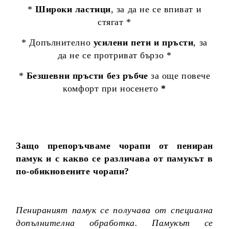
*
Широки ластици
, за да не се впиват и
стягат *
* Допълнително
усилени пети и пръсти
, за
да не се протриват бързо *
*
Безшевни пръсти без ръбче
за още повече
комфорт при носенето
*
Защо препоръчваме чорапи от пениран
памук и с какво се различава от памукът в
по-обикновените чорапи?
Пенираният памук се получава от специална
допълнителна обработка. Памукът се