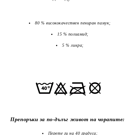
80 % висококачествен пениран памук;
15 % полиамид;
5 % ликра;
Препоръки за по-дълъг живот на чорапите:
Перете ги на 40 градуса;