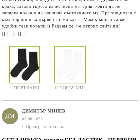
крака, затова търсех качествена материя, която да не
запарва крака и да влошава състоянието му. Претенциозен е
към чорапи и за първи път ми каза - Мамо, много са ми
удобни тези чорапи :) Радвам се, че открих сайта ви!
ПОРЪЧАНИ
ПОРЪЧАНИ
ДИМИТЪР МИНЕВ
ДМ
06.08.2026
Проверена поръчка
СЕТ 3 ЧИФТА чорапи БЕЗ ЛАСТИК - ЧЕРВЕНИ