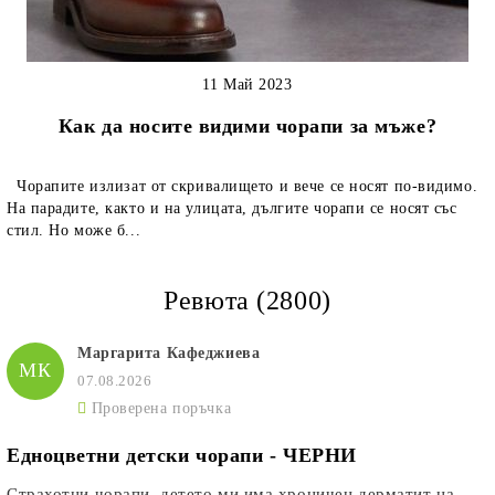
11 Май 2023
Как да носите видими чорапи за мъже?
Чорапите излизат от скривалището и вече се носят по-видимо.
На парадите, както и на улицата, дългите чорапи се носят със
стил. Но може б...
Ревюта (2800)
Маргарита Кафеджиева
МК
07.08.2026
Проверена поръчка
Едноцветни детски чорапи - ЧЕРНИ
Страхотни чорапи, детето ми има хроничен дерматит на