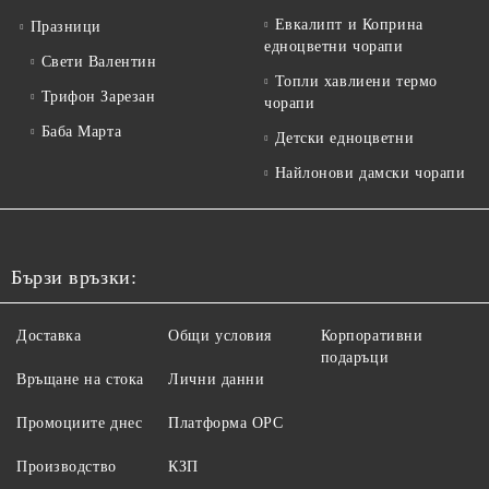
Евкалипт и Коприна
Празници
едноцветни чорапи
Свети Валентин
Топли хавлиени термо
Трифон Зарезан
чорапи
Баба Марта
Детски едноцветни
Найлонови дамски чорапи
Бързи връзки:
Доставка
Общи условия
Корпоративни
подаръци
Връщане на стока
Лични данни
Промоциите днес
Платформа ОРС
Производство
КЗП