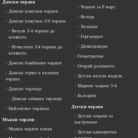
Дамски чорапи
Чорапи за 8 март
Дамски памучни чорапи
Коледа
Дамски памучни 3/4 чорапи
Хелоуин
Весели 3/4 чорапи до
Гергьовден
коляното
Димитровден
Изчистени 3/4 чорапи до
коляното
Геометрични
Дамски бамбукови чорапи
Открий разликите
Дамски термо и вълнени
Детски весели модели
чорапи
Шарени чорапи 3/4
Дамски терлици
България
Дамски забавни терлици
Детски чорапи
Найлонови чорапки
Детски чорапи за
Мъжки чорапи
настроение
Мъжки чорапи памук
Детски едноцветни