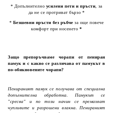
* Допълнително
усилени пети и пръсти
, за
да не се протриват бързо *
*
Безшевни пръсти без ръбче
за още повече
комфорт при носенето
*
Защо препоръчваме чорапи от пениран
памук и с какво се различава от памукът в
по-обикновените чорапи?
Пенираният памук се получава от специална
допълнителна обработка. Памукът се
"сресва" и по този начин се премахват
чупливите и разрошени влакна. Пенираният