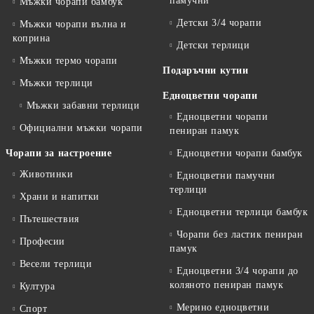
памучни
Мъжки чорапи бамбук
Детски 3/4 чорапи
Мъжки чорапи вълна и
коприна
Детски терлици
Мъжки термо чорапи
Подаръчни кутии
Мъжки терлици
Едноцветни чорапи
Мъжки забавни терлици
Едноцветни чорапи
Официални мъжки чорапи
пениран памук
Чорапи за настроение
Едноцветни чорапи бамбук
Животинки
Едноцветни памучни
терлици
Храни и напитки
Едноцветни терлици бамбук
Пътешествия
Чорапи без ластик пениран
Професии
памук
Весели терлици
Едноцветни 3/4 чорапи до
коляното пениран памук
Култура
Мерино едноцветни
Спорт