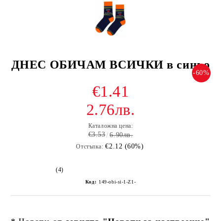
ДНЕС ОБИЧАМ ВСИЧКИ в синьо
-60%
€1.41
2.76лв.
Каталожна цена:
€3.53
6.90лв.
€2.12 (60%)
Отстъпка:
(4)
Код:
149-obi-si-1-Z1-