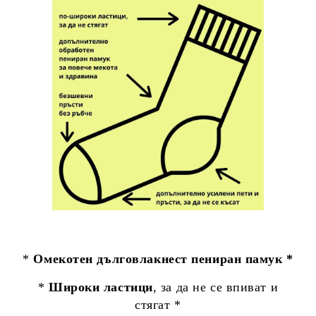
*
Омекотен дълговлакнест пениран памук *
*
Широки ластици
, за да не се впиват и
стягат *