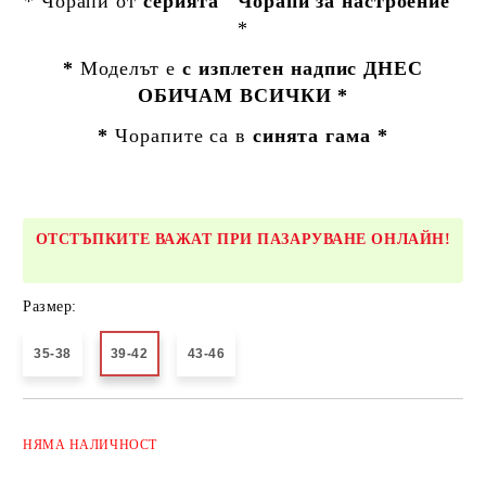
* Чорапи от
серията "Чорапи за настроение"
*
*
Моделът е
с изплетен надпис ДНЕС
ОБИЧАМ ВСИЧКИ *
*
Чорапите са в
синята гама *
ОТСТЪПКИТЕ ВАЖАТ ПРИ ПАЗАРУВАНЕ ОНЛАЙН!
Размер:
35-38
39-42
43-46
Добави в желани
НЯМА
НАЛИЧНОСТ