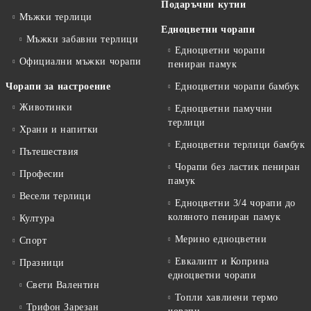
Подаръчни кутии
Мъжки терлици
Едноцветни чорапи
Мъжки забавни терлици
Едноцветни чорапи
Официални мъжки чорапи
пениран памук
Чорапи за настроение
Едноцветни чорапи бамбук
Животинки
Едноцветни памучни
терлици
Храни и напитки
Едноцветни терлици бамбук
Пътешествия
Чорапи без ластик пениран
Професии
памук
Весели терлици
Едноцветни 3/4 чорапи до
коляното пениран памук
Култура
Мерино едноцветни
Спорт
Евкалипт и Коприна
Празници
едноцветни чорапи
Свети Валентин
Топли хавлиени термо
Трифон Зарезан