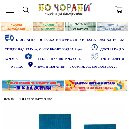
БЕЗПЛАТНА ДОСТАВКА ДО: ОФИС СПИДИ НАД 22 Евро, АДРЕС СЪС
СПИДИ НАД 27 Евро, ОФИС ЕКОНТ НАД 35 Евро
ДОСТАВКА ДО
24 ЧАСА
ПРЕГЛЕД ПРИ ПОЛУЧАВАНЕ
ПРОИЗВЕДЕНИ
ОТ НАС
ФИРМЕН МАГАЗИН
: ГР.
СОФИЯ, УЛ. МОСКОВСКА 27
Начало
Чорапи за настроение