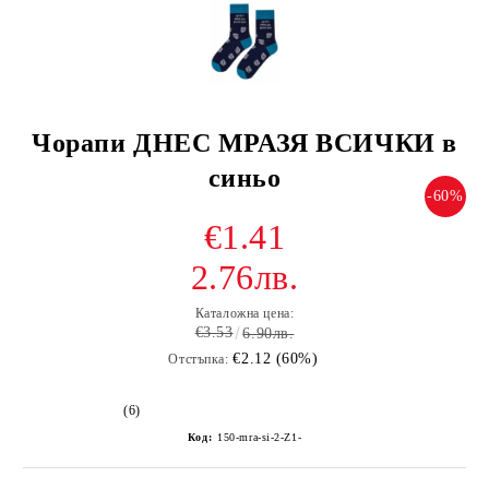
Чорапи ДНЕС МРАЗЯ ВСИЧКИ в
синьо
-60%
€1.41
2.76лв.
Каталожна цена:
€3.53
6.90лв.
€2.12 (60%)
Отстъпка:
(6)
Код:
150-mra-si-2-Z1-