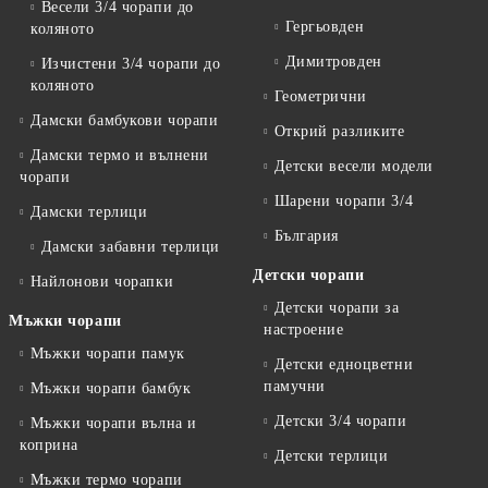
Весели 3/4 чорапи до
Гергьовден
коляното
Димитровден
Изчистени 3/4 чорапи до
коляното
Геометрични
Дамски бамбукови чорапи
Открий разликите
Дамски термо и вълнени
Детски весели модели
чорапи
Шарени чорапи 3/4
Дамски терлици
България
Дамски забавни терлици
Детски чорапи
Найлонови чорапки
Детски чорапи за
Мъжки чорапи
настроение
Мъжки чорапи памук
Детски едноцветни
памучни
Мъжки чорапи бамбук
Детски 3/4 чорапи
Мъжки чорапи вълна и
коприна
Детски терлици
Мъжки термо чорапи