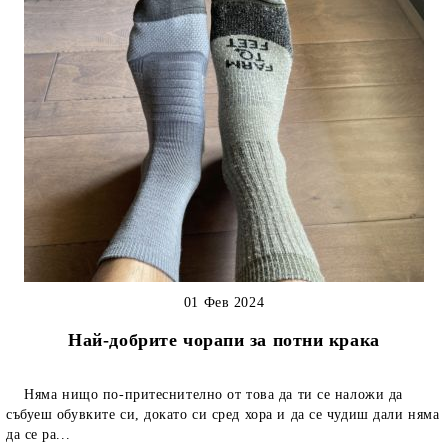
01 Фев 2024
Най-добрите чорапи за потни крака
Няма нищо по-притеснително от това да ти се наложи да
събуеш обувките си, докато си сред хора и да се чудиш дали няма
да се ра...