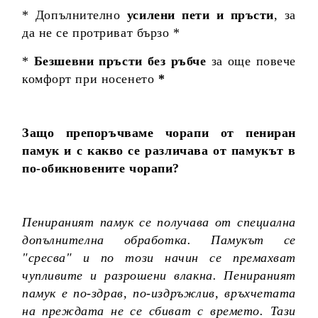
* Допълнително
усилени пети и пръсти
, за
да не се протриват бързо *
*
Безшевни пръсти без ръбче
за още повече
комфорт при носенето
*
Защо препоръчваме чорапи от пениран
памук и с какво се различава от памукът в
по-обикновените чорапи?
Пенираният памук се получава от специална
допълнителна обработка. Памукът се
"сресва" и по този начин се премахват
чупливите и разрошени влакна. Пенираният
памук е по-здрав, по-издръжлив, връхчетата
на преждата не се сбиват с времето. Тази