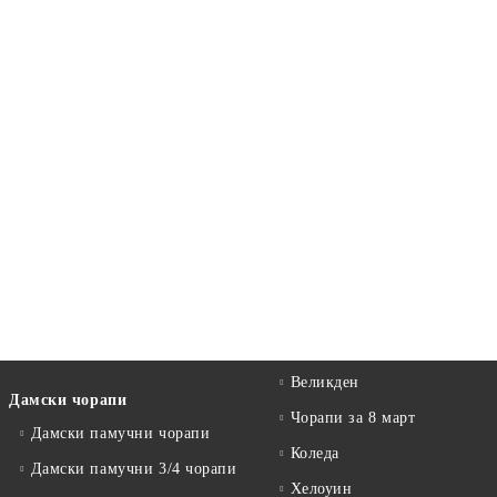
Великден
Дамски чорапи
Чорапи за 8 март
Дамски памучни чорапи
Коледа
Дамски памучни 3/4 чорапи
Хелоуин