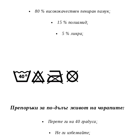
80 % висококачествен пениран памук;
15 % полиамид;
5 % ликра;
Препоръки за по-дълъг живот на чорапите:
Перете ги на 40 градуса;
Не ги избелвайте;