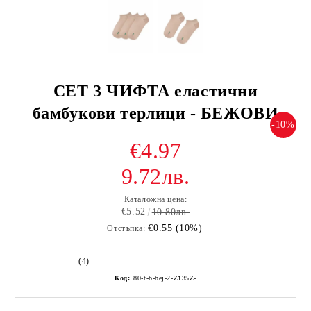
СЕТ 3 ЧИФТА еластични
бамбукови терлици - БЕЖОВИ
-10%
€4.97
9.72лв.
Каталожна цена:
€5.52
10.80лв.
€0.55 (10%)
Отстъпка:
(4)
Код:
80-t-b-bej-2-Z135Z-