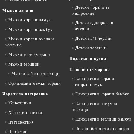
Найлонови чорапки
Детски чорапи за
Мъжки чорапи
настроение
Мъжки чорапи памук
Детски едноцветни
памучни
Мъжки чорапи бамбук
Детски 3/4 чорапи
Мъжки чорапи вълна и
коприна
Детски терлици
Мъжки термо чорапи
Подаръчни кутии
Мъжки терлици
Едноцветни чорапи
Мъжки забавни терлици
Едноцветни чорапи
Официални мъжки чорапи
пениран памук
Чорапи за настроение
Едноцветни чорапи бамбук
Животинки
Едноцветни памучни
терлици
Храни и напитки
Едноцветни терлици бамбук
Пътешествия
Чорапи без ластик пениран
Професии