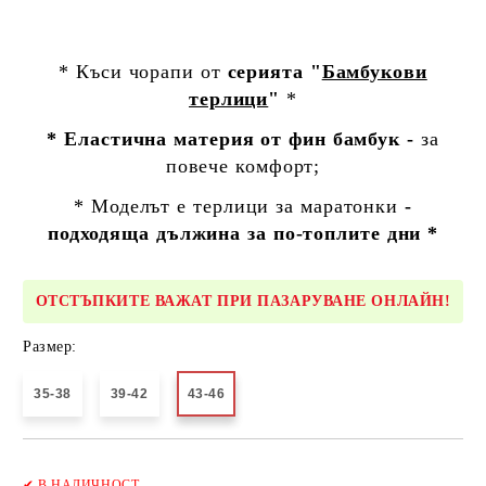
* Къси чорапи от
серията "
Бамбукови
терлици
"
*
* Еластична материя от фин бамбук -
за
повече комфорт;
* Моделът е
терлици за маратонки
-
подходяща дължина за по-топлите дни *
ОТСТЪПКИТЕ ВАЖАТ ПРИ ПАЗАРУВАНЕ ОНЛАЙН!
Размер:
35-38
39-42
43-46
Добави в желани
✔
В НАЛИЧНОСТ