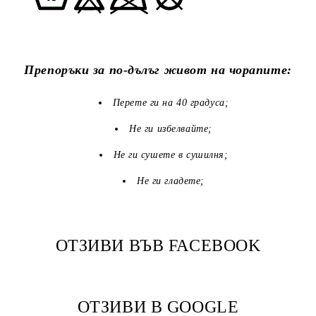
Препоръки за по-дълъг живот на чорапите:
Перете ги на 40 градуса;
Не ги избелвайте;
Не ги сушете в сушилня;
Не ги гладете;
ОТЗИВИ ВЪВ FACEBOOK
ОТЗИВИ В GOOGLE