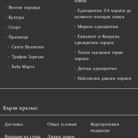
памук
Весели терлици
Едноцветни 3/4 чорапи до
коляното пениран памук
Култура
Мерино едноцветни
Спорт
Евкалипт и Коприна
Празници
едноцветни чорапи
Свети Валентин
Топли хавлиени термо
Трифон Зарезан
чорапи
Баба Марта
Детски едноцветни
Найлонови дамски чорапи
Бързи връзки:
Доставка
Общи условия
Корпоративни
подаръци
Връщане на стока
Лични данни