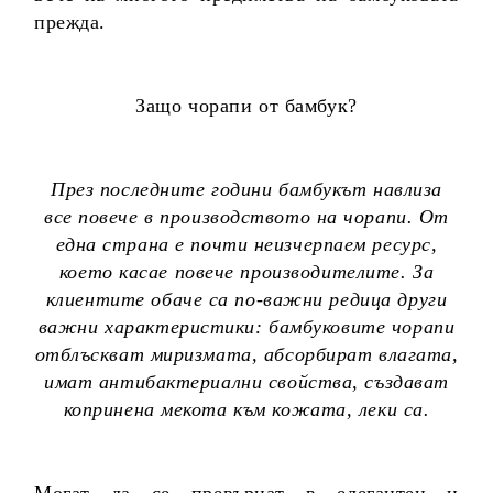
прежда.
Защо чорапи от бамбук?
През последните години бамбукът навлиза
все повече в производството на чорапи. От
една страна е почти неизчерпаем ресурс,
което касае повече производителите. За
клиентите обаче са по-важни редица други
важни характеристики: бамбуковите чорапи
отблъскват миризмата, абсорбират влагата,
имат антибактериални свойства, създават
копринена мекота към кожата, леки са.
Могат да се превърнат в елегантен и