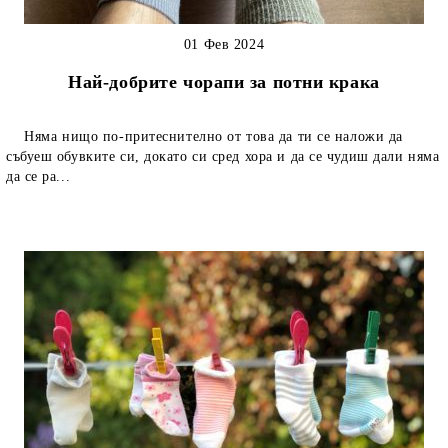
01 Фев 2024
Най-добрите чорапи за потни крака
Няма нищо по-притеснително от това да ти се наложи да
събуеш обувките си, докато си сред хора и да се чудиш дали няма
да се ра...