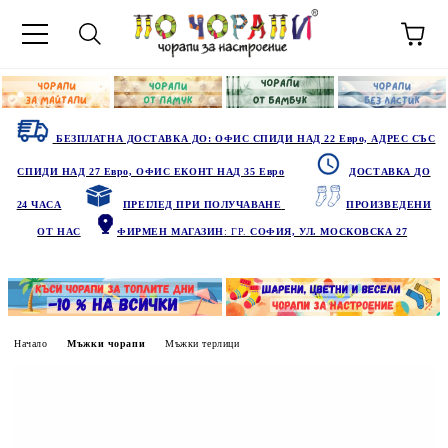
БЕЗПЛАТНА ДОСТАВКА ДО: ОФИС СПИДИ НАД 22 Евро, АДРЕС СЪС
СПИДИ НАД 27 Евро, ОФИС ЕКОНТ НАД 35 Евро
ДОСТАВКА ДО
24 ЧАСА
ПРЕГЛЕД ПРИ ПОЛУЧАВАНЕ
ПРОИЗВЕДЕНИ
ОТ НАС
ФИРМЕН МАГАЗИН
: ГР.
СОФИЯ, УЛ. МОСКОВСКА 27
Начало
Мъжки чорапи
Мъжки терлици