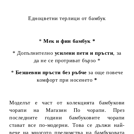
Едноцветни терлици от бамбук
*
Мек и фин бамбук *
* Допълнително
усилени пети и пръсти
, за
да не се протриват бързо *
*
Безшевни пръсти без ръбче
за още повече
комфорт при носенето
*
Моделът е част от колекцията бамбукови
чорапи на Магазин По чорапи. През
последните години бамбуковите чорапи
стават все по-модерни. Това се дължи най-
вече на многото предимства на бамбуковата