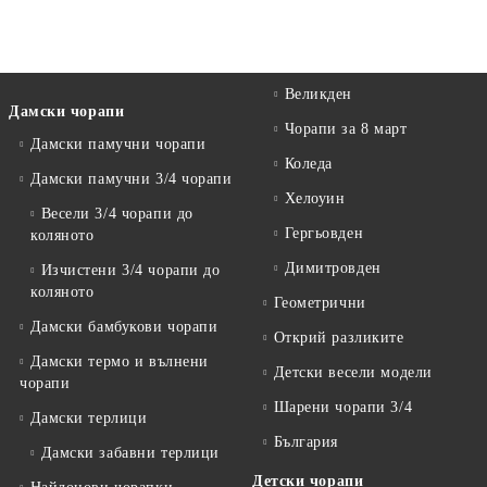
Великден
Дамски чорапи
Чорапи за 8 март
Дамски памучни чорапи
Коледа
Дамски памучни 3/4 чорапи
Хелоуин
Весели 3/4 чорапи до
Гергьовден
коляното
Димитровден
Изчистени 3/4 чорапи до
коляното
Геометрични
Дамски бамбукови чорапи
Открий разликите
Дамски термо и вълнени
Детски весели модели
чорапи
Шарени чорапи 3/4
Дамски терлици
България
Дамски забавни терлици
Детски чорапи