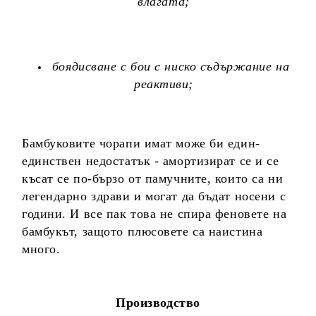
влагата;
боядисване с бои с ниско съдържание на
реактиви;
Бамбуковите чорапи имат може би един-
единствен недостатък - амортизират се и се
късат се по-бързо от памучните, които са ни
легендарно здрави и могат да бъдат носени с
години. И все пак това не спира феновете на
бамбукът, защото плюсовете са наистина
много.
Производство