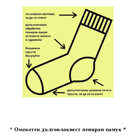
*
Омекотен дълговлакнест пениран памук *