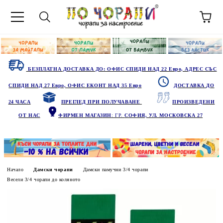
БЕЗПЛАТНА ДОСТАВКА ДО: ОФИС СПИДИ НАД 22 Евро, АДРЕС СЪС
СПИДИ НАД 27 Евро, ОФИС ЕКОНТ НАД 35 Евро
ДОСТАВКА ДО
24 ЧАСА
ПРЕГЛЕД ПРИ ПОЛУЧАВАНЕ
ПРОИЗВЕДЕНИ
ОТ НАС
ФИРМЕН МАГАЗИН
: ГР.
СОФИЯ, УЛ. МОСКОВСКА 27
Начало
Дамски чорапи
Дамски памучни 3/4 чорапи
Весели 3/4 чорапи до коляното