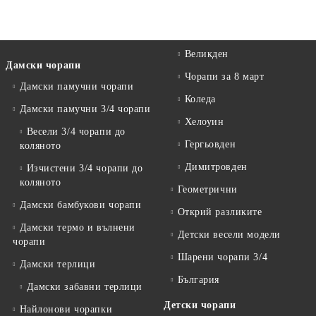
Великден
Дамски чорапи
Чорапи за 8 март
Дамски памучни чорапи
Коледа
Дамски памучни 3/4 чорапи
Хелоуин
Весели 3/4 чорапи до
Гергьовден
коляното
Димитровден
Изчистени 3/4 чорапи до
коляното
Геометрични
Дамски бамбукови чорапи
Открий разликите
Дамски термо и вълнени
Детски весели модели
чорапи
Шарени чорапи 3/4
Дамски терлици
България
Дамски забавни терлици
Детски чорапи
Найлонови чорапки