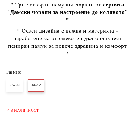
* Три четвърти памучни чорапи от
серията
"
Дамски чорапи за настроение до коляното
"
*
* Освен дизайна е важна и материята -
изработени са от омекотен дълговлакнест
пениран памук за повече здравина и комфорт
*
Размер:
35-38
39-42
Добави в желани
✔
В НАЛИЧНОСТ