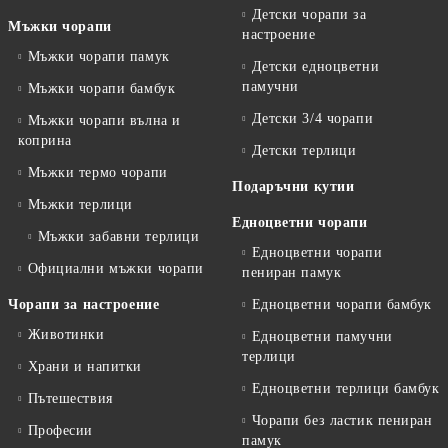
Детски чорапи за
Мъжки чорапи
настроение
Мъжки чорапи памук
Детски едноцветни
памучни
Мъжки чорапи бамбук
Детски 3/4 чорапи
Мъжки чорапи вълна и
коприна
Детски терлици
Мъжки термо чорапи
Подаръчни кутии
Мъжки терлици
Едноцветни чорапи
Мъжки забавни терлици
Едноцветни чорапи
Официални мъжки чорапи
пениран памук
Чорапи за настроение
Едноцветни чорапи бамбук
Животинки
Едноцветни памучни
терлици
Храни и напитки
Едноцветни терлици бамбук
Пътешествия
Чорапи без ластик пениран
Професии
памук