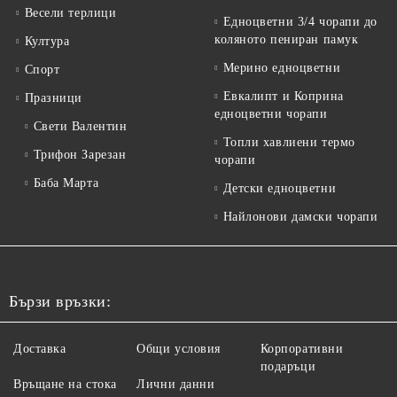
Весели терлици
Едноцветни 3/4 чорапи до
коляното пениран памук
Култура
Мерино едноцветни
Спорт
Евкалипт и Коприна
Празници
едноцветни чорапи
Свети Валентин
Топли хавлиени термо
Трифон Зарезан
чорапи
Баба Марта
Детски едноцветни
Найлонови дамски чорапи
Бързи връзки:
Доставка
Общи условия
Корпоративни
подаръци
Връщане на стока
Лични данни