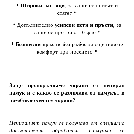
*
Широки ластици
, за да не се впиват и
стягат *
* Допълнително
усилени пети и пръсти
, за
да не се протриват бързо *
*
Безшевни пръсти без ръбче
за още повече
комфорт при носенето
*
Защо препоръчваме чорапи от пениран
памук и с какво се различава от памукът в
по-обикновените чорапи?
Пенираният памук се получава от специална
допълнителна обработка. Памукът се