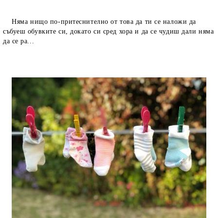
Няма нищо по-притеснително от това да ти се наложи да
събуеш обувките си, докато си сред хора и да се чудиш дали няма
да се ра...