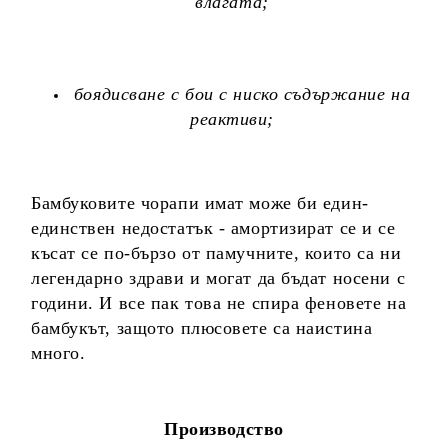
влагата;
боядисване с бои с ниско съдържание на
реактиви;
Бамбуковите чорапи имат може би един-
единствен недостатък - амортизират се и се
късат се по-бързо от памучните, които са ни
легендарно здрави и могат да бъдат носени с
години. И все пак това не спира феновете на
бамбукът, защото плюсовете са наистина
много.
Производство