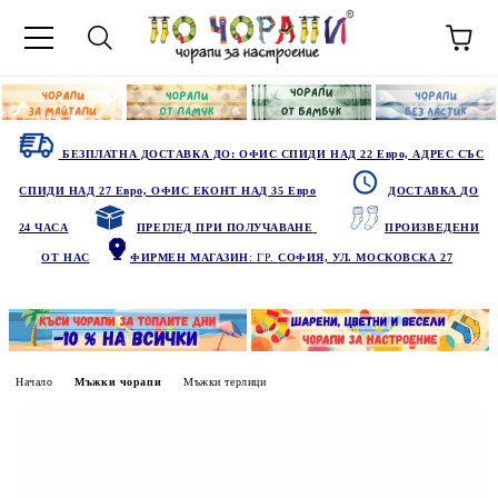
БЕЗПЛАТНА ДОСТАВКА ДО: ОФИС СПИДИ НАД 22 Евро, АДРЕС СЪС
СПИДИ НАД 27 Евро, ОФИС ЕКОНТ НАД 35 Евро
ДОСТАВКА ДО
24 ЧАСА
ПРЕГЛЕД ПРИ ПОЛУЧАВАНЕ
ПРОИЗВЕДЕНИ
ОТ НАС
ФИРМЕН МАГАЗИН
: ГР.
СОФИЯ, УЛ. МОСКОВСКА 27
Начало
Мъжки чорапи
Мъжки терлици