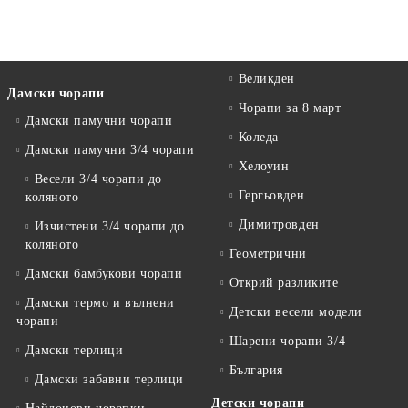
Великден
Дамски чорапи
Чорапи за 8 март
Дамски памучни чорапи
Коледа
Дамски памучни 3/4 чорапи
Хелоуин
Весели 3/4 чорапи до
Гергьовден
коляното
Димитровден
Изчистени 3/4 чорапи до
коляното
Геометрични
Дамски бамбукови чорапи
Открий разликите
Дамски термо и вълнени
Детски весели модели
чорапи
Шарени чорапи 3/4
Дамски терлици
България
Дамски забавни терлици
Детски чорапи