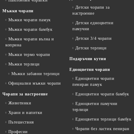
Найлонови чорапки
Детски чорапи за
Мъжки чорапи
настроение
Мъжки чорапи памук
Детски едноцветни
памучни
Мъжки чорапи бамбук
Детски 3/4 чорапи
Мъжки чорапи вълна и
коприна
Детски терлици
Мъжки термо чорапи
Подаръчни кутии
Мъжки терлици
Едноцветни чорапи
Мъжки забавни терлици
Едноцветни чорапи
Официални мъжки чорапи
пениран памук
Чорапи за настроение
Едноцветни чорапи бамбук
Животинки
Едноцветни памучни
терлици
Храни и напитки
Едноцветни терлици бамбук
Пътешествия
Чорапи без ластик пениран
Професии