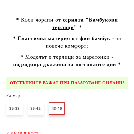
* Къси чорапи от
серията "
Бамбукови
терлици
"
*
* Еластична материя от фин бамбук -
за
повече комфорт;
* Моделът е
терлици за маратонки
-
подходяща дължина за по-топлите дни *
ОТСТЪПКИТЕ ВАЖАТ ПРИ ПАЗАРУВАНЕ ОНЛАЙН!
Размер:
35-38
39-42
43-46
Добави в желани
✔
В НАЛИЧНОСТ