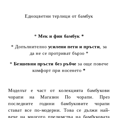
Едноцветни терлици от бамбук
*
Мек и фин бамбук *
* Допълнително
усилени пети и пръсти
, за
да не се протриват бързо *
*
Безшевни пръсти без ръбче
за още повече
комфорт при носенето
*
Моделът е част от колекцията бамбукови
чорапи на Магазин По чорапи. През
последните години бамбуковите чорапи
стават все по-модерни. Това се дължи най-
вече на многото предимства на бамбуковата