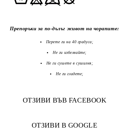
Препоръки за по-дълъг живот на чорапите:
Перете ги на 40 градуса;
Не ги избелвайте;
Не ги сушете в сушилня;
Не ги гладете;
ОТЗИВИ ВЪВ FACEBOOK
ОТЗИВИ В GOOGLE