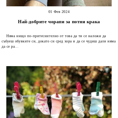
01 Фев 2024
Най-добрите чорапи за потни крака
Няма нищо по-притеснително от това да ти се наложи да
събуеш обувките си, докато си сред хора и да се чудиш дали няма
да се ра...