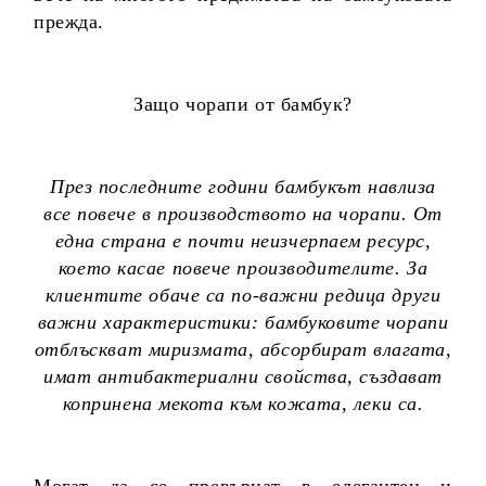
прежда.
Защо чорапи от бамбук?
През последните години бамбукът навлиза
все повече в производството на чорапи. От
една страна е почти неизчерпаем ресурс,
което касае повече производителите. За
клиентите обаче са по-важни редица други
важни характеристики: бамбуковите чорапи
отблъскват миризмата, абсорбират влагата,
имат антибактериални свойства, създават
копринена мекота към кожата, леки са.
Могат да се превърнат в елегантен и