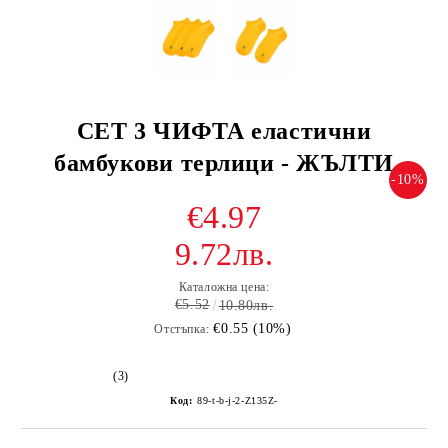
СЕТ 3 ЧИФТА еластични
бамбукови терлици - ЖЪЛТИ
-10%
€4.97
9.72лв.
Каталожна цена:
€5.52
10.80лв.
€0.55 (10%)
Отстъпка:
(3)
Код:
89-t-b-j-2-Z135Z-