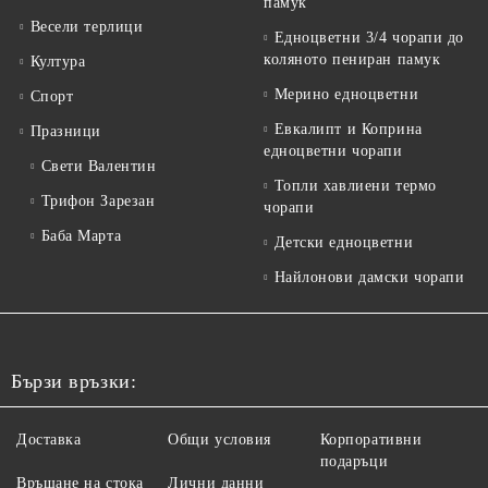
памук
Весели терлици
Едноцветни 3/4 чорапи до
коляното пениран памук
Култура
Мерино едноцветни
Спорт
Евкалипт и Коприна
Празници
едноцветни чорапи
Свети Валентин
Топли хавлиени термо
Трифон Зарезан
чорапи
Баба Марта
Детски едноцветни
Найлонови дамски чорапи
Бързи връзки:
Доставка
Общи условия
Корпоративни
подаръци
Връщане на стока
Лични данни