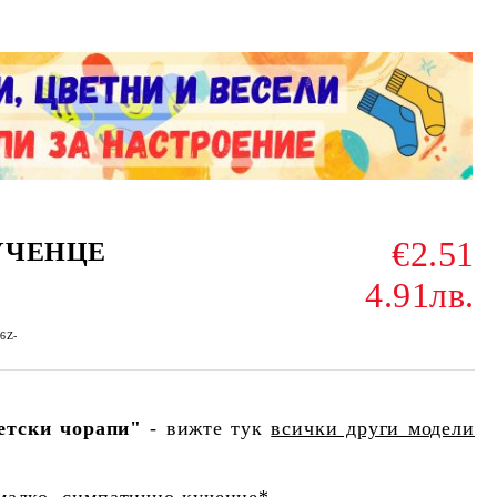
€2.51
КУЧЕНЦЕ
4.91лв.
Z6Z-
етски чорапи"
- вижте тук
всички други модели
 малко, симпатично кученце*