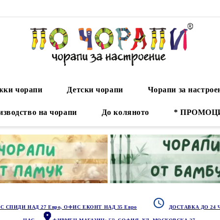
ки чорапи
Детски чорапи
Чорапи за настрое
изводство на чорапи
До коляното
* ПРОМОЦ
С СПИДИ НАД 27 Евро, ОФИС ЕКОНТ НАД 35 Евро
ДОСТАВКА ДО 24 