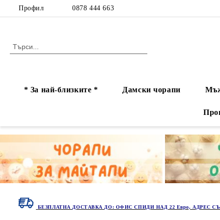
Профил
0878 444 663
* За най-близките *
Дамски чорапи
Мъж
Про
БЕЗПЛАТНА ДОСТАВКА ДО: ОФИС СПИДИ НАД 22 Евро, АДРЕС СЪ