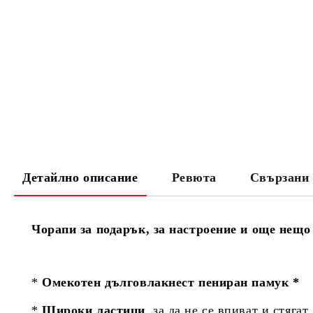
Детайлно описание
Ревюта
Свързани 
Чорапи за подарък, за настроение и още нещо
*
Омекотен дълговлакнест пениран памук *
*
Широки ластици
, за да не се впиват и стягат