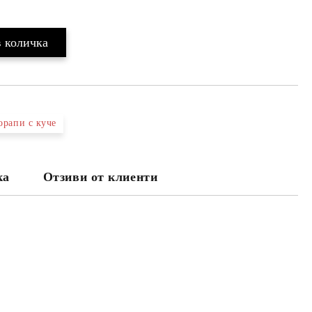
орапи с куче
ка
Отзиви от клиенти