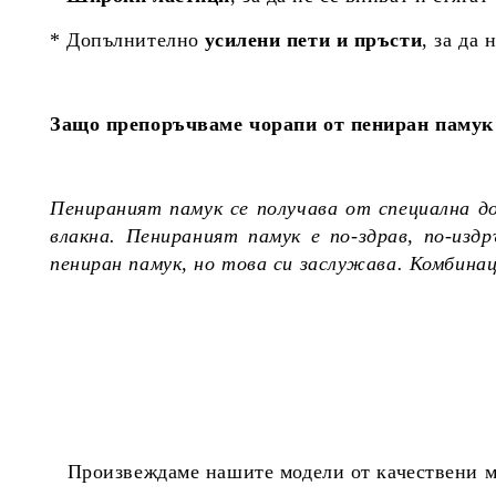
* Допълнително
усилени пети и пръсти
, за да 
Защо препоръчваме чорапи от пениран памук 
Пенираният памук се получава от специална д
влакна. Пенираният памук е по-здрав, по-из
пениран памук, но това си заслужава. Комбина
Произвеждаме нашите модели от качествени ма