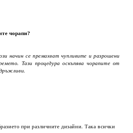
ите чорапи?
ози начин се премахват чупливите и разрошени
ремето. Тази процедура оскъпява чорапите от
здръжливи.
бразието при различните дизайни. Така всички