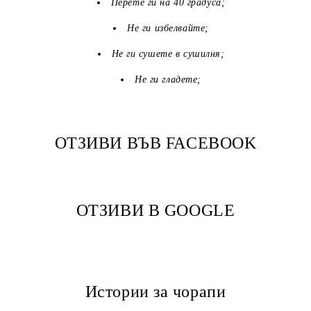
Перете ги на 40 градуса;
Не ги избелвайте;
Не ги сушете в сушилня;
Не ги гладете;
ОТЗИВИ ВЪВ FACEBOOK
ОТЗИВИ В GOOGLE
Истории за чорапи