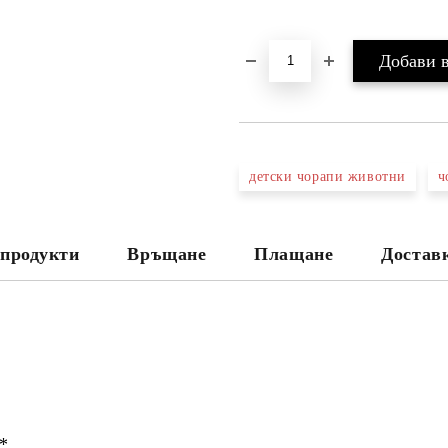
детски чорапи животни
ч
продукти
Връщане
Плащане
Достав
 *