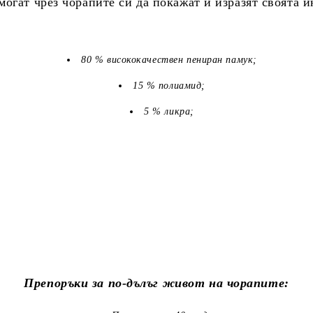
огат чрез чорапите си да покажат и изразят своята 
80 % висококачествен пениран памук;
15 % полиамид;
5 % ликра;
Препоръки за по-дълъг живот на чорапите: