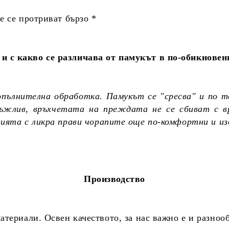
не се протриват бързо *
и с какво се различава от памукът в по-обикновен
опълнителна обработка. Памукът се "сресва" и по т
дръжлив, връхчетата на преждата не се сбиват с в
цията с ликра прави чорапите още по-комфортни и и
Производство
териали. Освен качеството, за нас важно е и разноо