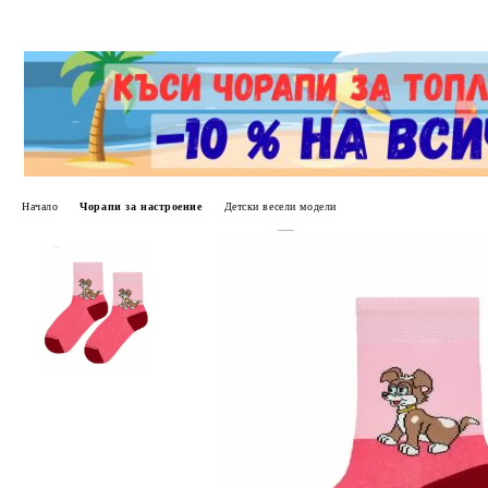
Начало
Чорапи за настроение
Детски весели модели