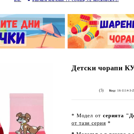
НАС
ФИРМЕН МАГАЗИН
: ГР.
СОФИЯ, УЛ. МОСКОВСКА 27
Детски чорапи 
(5)
Код:
16-1114-3-
* Модел от
серията "Д
от тази серия
*
*
Моделът е в розово с