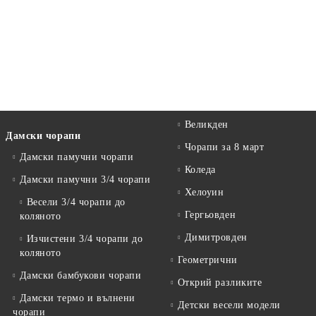
Великден
Дамски чорапи
Чорапи за 8 март
Дамски памучни чорапи
Коледа
Дамски памучни 3/4 чорапи
Хелоуин
Весели 3/4 чорапи до
Гергьовден
коляното
Димитровден
Изчистени 3/4 чорапи до
коляното
Геометрични
Дамски бамбукови чорапи
Открий разликите
Дамски термо и вълнени
Детски весели модели
чорапи