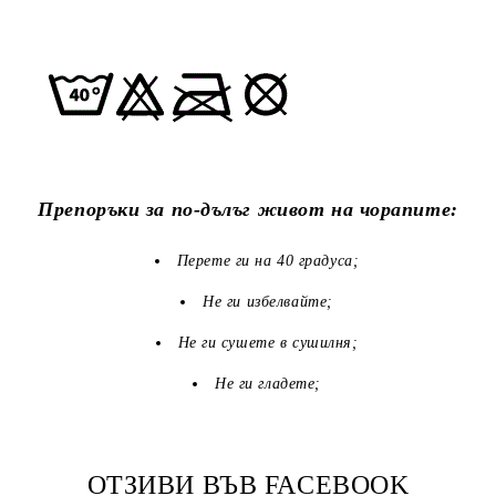
Препоръки за по-дълъг живот на чорапите:
Перете ги на 40 градуса;
Не ги избелвайте;
Не ги сушете в сушилня;
Не ги гладете;
ОТЗИВИ ВЪВ FACEBOOK