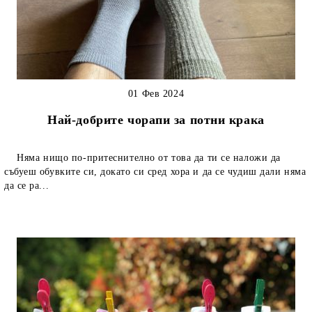
01 Фев 2024
Най-добрите чорапи за потни крака
Няма нищо по-притеснително от това да ти се наложи да
събуеш обувките си, докато си сред хора и да се чудиш дали няма
да се ра...