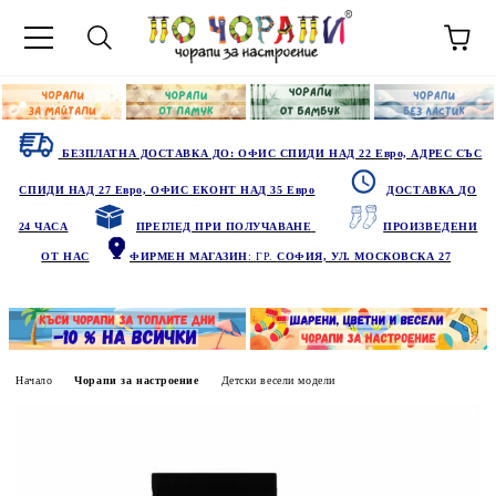
БЕЗПЛАТНА ДОСТАВКА ДО: ОФИС СПИДИ НАД 22 Евро, АДРЕС СЪС
СПИДИ НАД 27 Евро, ОФИС ЕКОНТ НАД 35 Евро
ДОСТАВКА ДО
24 ЧАСА
ПРЕГЛЕД ПРИ ПОЛУЧАВАНЕ
ПРОИЗВЕДЕНИ
ОТ НАС
ФИРМЕН МАГАЗИН
: ГР.
СОФИЯ, УЛ. МОСКОВСКА 27
Начало
Чорапи за настроение
Детски весели модели