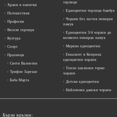
терлици
Храни и напитки
Едноцветни терлици бамбук
Пътешествия
Чорапи без ластик пениран
Професии
памук
Весели терлици
Едноцветни 3/4 чорапи до
коляното пениран памук
Култура
Мерино едноцветни
Спорт
Евкалипт и Коприна
Празници
едноцветни чорапи
Свети Валентин
Топли хавлиени термо
Трифон Зарезан
чорапи
Баба Марта
Детски едноцветни
Найлонови дамски чорапи
Бързи връзки: