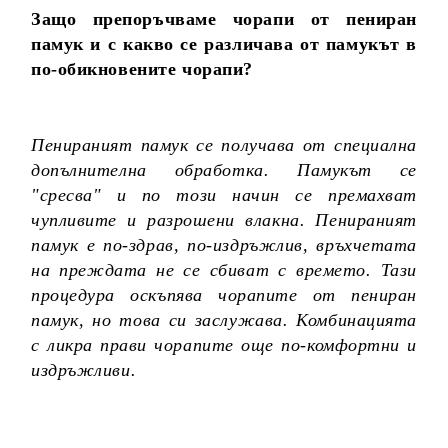
Защо препоръчваме чорапи от пениран
памук и с какво се различава от памукът в
по-обикновените чорапи?
Пенираният памук се получава от специална
допълнителна обработка. Памукът се
"сресва" и по този начин се премахват
чупливите и разрошени влакна. Пенираният
памук е по-здрав, по-издръжлив, връхчетата
на преждата не се сбиват с времето. Тази
процедура оскъпява чорапите от пениран
памук, но това си заслужава. Комбинацията
с ликра прави чорапите още по-комфортни и
издръжливи.