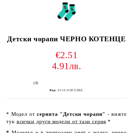
Детски чорапи ЧЕРНО КОТЕНЦЕ
€2.51
4.91лв.
(4)
Код:
21-12-1120-3-Z6Z-
* Модел от
серията "Детски чорапи"
- вижте
тук
всички други модели от тази серия
*
*
Моделът е в тюркоазен цвят с малко, черно