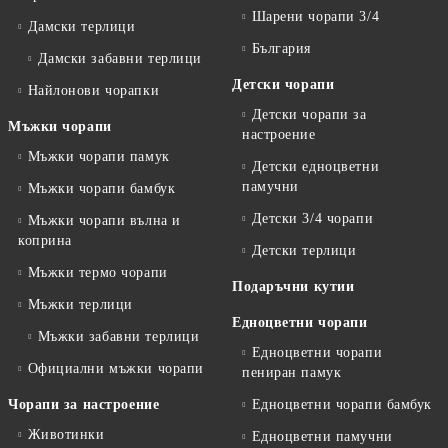
Шарени чорапи 3/4
Дамски терлици
България
Дамски забавни терлици
Детски чорапи
Найлонови чорапки
Детски чорапи за
Мъжки чорапи
настроение
Мъжки чорапи памук
Детски едноцветни
памучни
Мъжки чорапи бамбук
Детски 3/4 чорапи
Мъжки чорапи вълна и
коприна
Детски терлици
Мъжки термо чорапи
Подаръчни кутии
Мъжки терлици
Едноцветни чорапи
Мъжки забавни терлици
Едноцветни чорапи
Официални мъжки чорапи
пениран памук
Чорапи за настроение
Едноцветни чорапи бамбук
Животинки
Едноцветни памучни