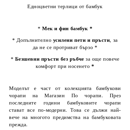
Едноцветни терлици от бамбук
*
Мек и фин бамбук *
* Допълнително
усилени пети и пръсти
, за
да не се протриват бързо *
*
Безшевни пръсти без ръбче
за още повече
комфорт при носенето
*
Моделът е част от колекцията бамбукови
чорапи на Магазин По чорапи. През
последните години бамбуковите чорапи
стават все по-модерни. Това се дължи най-
вече на многото предимства на бамбуковата
прежда.