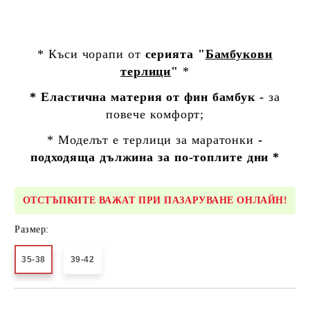
* Къси чорапи от
серията "
Бамбукови
терлици
"
*
* Еластична материя от фин бамбук -
за
повече комфорт;
* Моделът е
терлици за маратонки
-
подходяща дължина за по-топлите дни *
ОТСТЪПКИТЕ ВАЖАТ ПРИ ПАЗАРУВАНЕ ОНЛАЙН!
Размер:
35-38
39-42