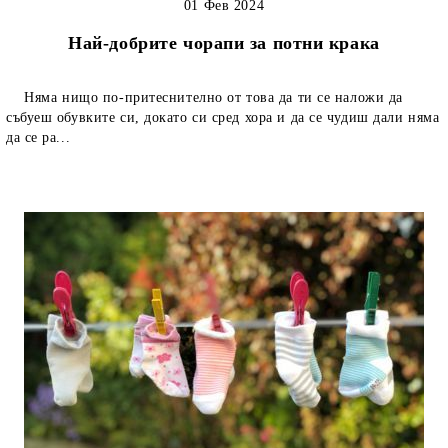
01 Фев 2024
Най-добрите чорапи за потни крака
Няма нищо по-притеснително от това да ти се наложи да
събуеш обувките си, докато си сред хора и да се чудиш дали няма
да се ра...