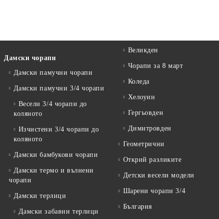
Великден
Дамски чорапи
Чорапи за 8 март
Дамски памучни чорапи
Коледа
Дамски памучни 3/4 чорапи
Хелоуин
Весели 3/4 чорапи до
Гергьовден
коляното
Димитровден
Изчистени 3/4 чорапи до
коляното
Геометрични
Дамски бамбукови чорапи
Открий разликите
Дамски термо и вълнени
Детски весели модели
чорапи
Шарени чорапи 3/4
Дамски терлици
България
Дамски забавни терлици