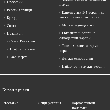
Професии
памук
Весели терлици
Едноцветни 3/4 чорапи до
коляното пениран памук
Култура
Мерино едноцветни
Спорт
Евкалипт и Коприна
Празници
едноцветни чорапи
Свети Валентин
Топли хавлиени термо
Трифон Зарезан
чорапи
Баба Марта
Детски едноцветни
Найлонови дамски чорапи
Бързи връзки:
Доставка
Общи условия
Корпоративни
подаръци