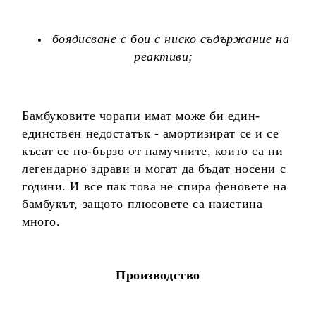
боядисване с бои с ниско съдържание на
реактиви;
Бамбуковите чорапи имат може би един-
единствен недостатък - амортизират се и се
късат се по-бързо от памучните, които са ни
легендарно здрави и могат да бъдат носени с
години. И все пак това не спира феновете на
бамбукът, защото плюсовете са наистина
много.
Производство