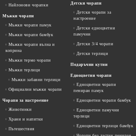
Детски чорапи
Найлонови чорапки
Детски чорапи за
Мъжки чорапи
настроение
Мъжки чорапи памук
Детски едноцветни
памучни
Мъжки чорапи бамбук
Детски 3/4 чорапи
Мъжки чорапи вълна и
коприна
Детски терлици
Мъжки термо чорапи
Подаръчни кутии
Мъжки терлици
Едноцветни чорапи
Мъжки забавни терлици
Едноцветни чорапи
Официални мъжки чорапи
пениран памук
Чорапи за настроение
Едноцветни чорапи бамбук
Животинки
Едноцветни памучни
терлици
Храни и напитки
Едноцветни терлици бамбук
Пътешествия
Чорапи без ластик пениран