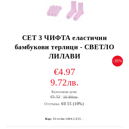
СЕТ 3 ЧИФТА еластични
бамбукови терлици - СВЕТЛО
ЛИЛАВИ
-10%
€4.97
9.72лв.
Каталожна цена:
€5.52
10.80лв.
€0.55 (10%)
Отстъпка:
Код:
92-te-bm-1604-2-Z135Z-