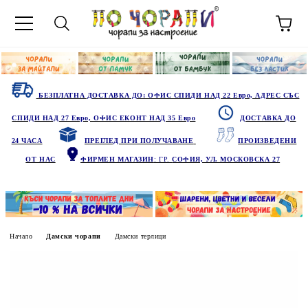
БЕЗПЛАТНА ДОСТАВКА ДО: ОФИС СПИДИ НАД 22 Евро, АДРЕС СЪС
СПИДИ НАД 27 Евро, ОФИС ЕКОНТ НАД 35 Евро
ДОСТАВКА ДО
24 ЧАСА
ПРЕГЛЕД ПРИ ПОЛУЧАВАНЕ
ПРОИЗВЕДЕНИ
ОТ НАС
ФИРМЕН МАГАЗИН
: ГР.
СОФИЯ, УЛ. МОСКОВСКА 27
Начало
Дамски чорапи
Дамски терлици