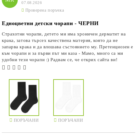
07.08.2026
Проверена поръчка
Едноцветни детски чорапи - ЧЕРНИ
Страхотни чорапи, детето ми има хроничен дерматит на
крака, затова търсех качествена материя, която да не
запарва крака и да влошава състоянието му. Претенциозен е
към чорапи и за първи път ми каза - Мамо, много са ми
удобни тези чорапи :) Радвам се, че открих сайта ви!
ПОРЪЧАНИ
ПОРЪЧАНИ