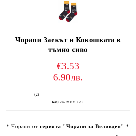
Чорапи Заекът и Кокошката в
тъмно сиво
€3.53
6.90лв.
(2)
Код:
265-za-k-si-1-Z1-
* Чорапи от
серията "Чорапи за Великден"
*