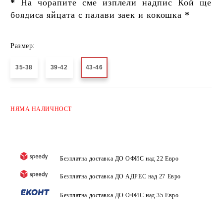
*
На чорапите сме изплели надпис Кой ще
боядиса яйцата с палави заек и кокошка
*
Размер:
35-38
39-42
43-46
Добави в желани
НЯМА
НАЛИЧНОСТ
Безплатна доставка ДО ОФИС над 22 Евро
Безплатна доставка ДО АДРЕС над 27 Евро
Безплатна доставка ДО ОФИС над 35 Евро