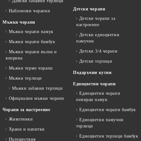
Дамски забавни терлици
Детски чорапи
Найлонови чорапки
Детски чорапи за
Мъжки чорапи
настроение
Мъжки чорапи памук
Детски едноцветни
памучни
Мъжки чорапи бамбук
Детски 3/4 чорапи
Мъжки чорапи вълна и
коприна
Детски терлици
Мъжки термо чорапи
Подаръчни кутии
Мъжки терлици
Едноцветни чорапи
Мъжки забавни терлици
Едноцветни чорапи
Официални мъжки чорапи
пениран памук
Чорапи за настроение
Едноцветни чорапи бамбук
Животинки
Едноцветни памучни
терлици
Храни и напитки
Едноцветни терлици бамбук
Пътешествия