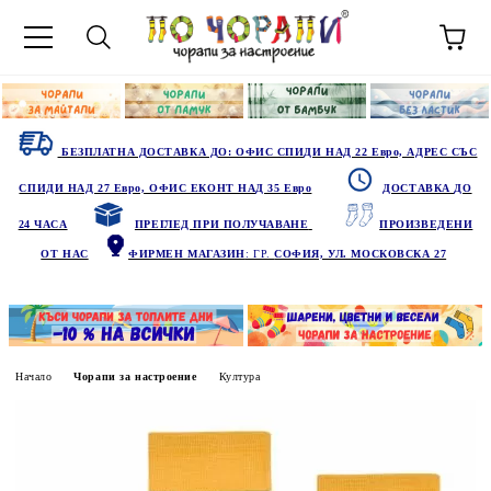
БЕЗПЛАТНА ДОСТАВКА ДО: ОФИС СПИДИ НАД 22 Евро, АДРЕС СЪС
СПИДИ НАД 27 Евро, ОФИС ЕКОНТ НАД 35 Евро
ДОСТАВКА ДО
24 ЧАСА
ПРЕГЛЕД ПРИ ПОЛУЧАВАНЕ
ПРОИЗВЕДЕНИ
ОТ НАС
ФИРМЕН МАГАЗИН
: ГР.
СОФИЯ, УЛ. МОСКОВСКА 27
Начало
Чорапи за настроение
Култура