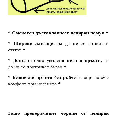
*
Омекотен дълговлакнест пениран памук *
*
Широки ластици
, за да не се впиват и
стягат *
* Допълнително
усилени пети и пръсти
, за
да не се протриват бързо *
*
Безшевни пръсти без ръбче
за още повече
комфорт при носенето
*
Защо препоръчваме чорапи от пениран