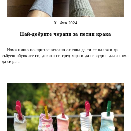
01 Фев 2024
Най-добрите чорапи за потни крака
Няма нищо по-притеснително от това да ти се наложи да
събуеш обувките си, докато си сред хора и да се чудиш дали няма
да се ра...