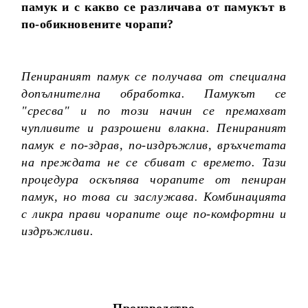
памук и с какво се различава от памукът в
по-обикновените чорапи?
Пенираният памук се получава от специална
допълнителна обработка. Памукът се
"сресва" и по този начин се премахват
чупливите и разрошени влакна. Пенираният
памук е по-здрав, по-издръжлив, връхчетата
на преждата не се сбиват с времето. Тази
процедура оскъпява чорапите от пениран
памук, но това си заслужава. Комбинацията
с ликра прави чорапите още по-комфортни и
издръжливи.
Производство