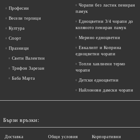
Чорапи без ластик пениран
Професии
памук
Весели терлици
Едноцветни 3/4 чорапи до
коляното пениран памук
Култура
Мерино едноцветни
Спорт
Евкалипт и Коприна
Празници
едноцветни чорапи
Свети Валентин
Топли хавлиени термо
Трифон Зарезан
чорапи
Баба Марта
Детски едноцветни
Найлонови дамски чорапи
Бързи връзки:
Доставка
Общи условия
Корпоративни