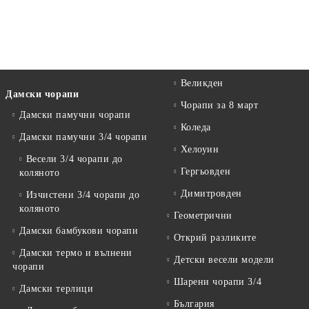
Великден
Дамски чорапи
Чорапи за 8 март
Дамски памучни чорапи
Коледа
Дамски памучни 3/4 чорапи
Хелоуин
Весели 3/4 чорапи до
Гергьовден
коляното
Димитровден
Изчистени 3/4 чорапи до
коляното
Геометрични
Дамски бамбукови чорапи
Открий разликите
Дамски термо и вълнени
Детски весели модели
чорапи
Шарени чорапи 3/4
Дамски терлици
България