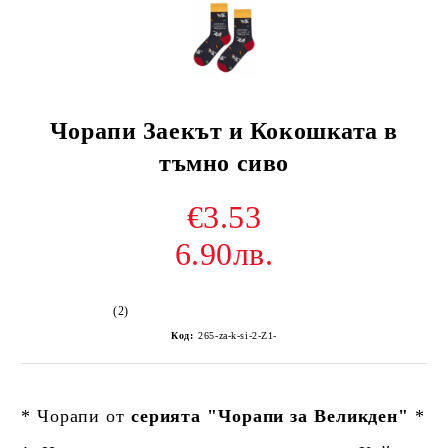
Чорапи Заекът и Кокошката в
тъмно сиво
€3.53
6.90лв.
(2)
Код:
265-za-k-si-2-Z1-
* Чорапи от
серията "Чорапи за Великден"
*