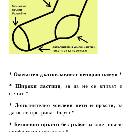
*
Омекотен дълговлакнест пениран памук *
*
Широки ластици
, за да не се впиват и
стягат *
* Допълнително
усилени пети и пръсти
, за
да не се протриват бързо *
*
Безшевни пръсти без ръбче
за още повече
комфорт при носенето
*