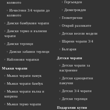
Гергьовден
коляното
Димитровден
Изчистени 3/4 чорапи до
коляното
Геометрични
Дамски бамбукови чорапи
Открий разликите
Дамски термо и вълнени
Детски весели модели
чорапи
Шарени чорапи 3/4
Дамски терлици
България
Дамски забавни терлици
Детски чорапи
Найлонови чорапки
Детски чорапи за
Мъжки чорапи
настроение
Мъжки чорапи памук
Детски едноцветни
памучни
Мъжки чорапи бамбук
Детски 3/4 чорапи
Мъжки чорапи вълна и
коприна
Детски терлици
Мъжки термо чорапи
Подаръчни кутии