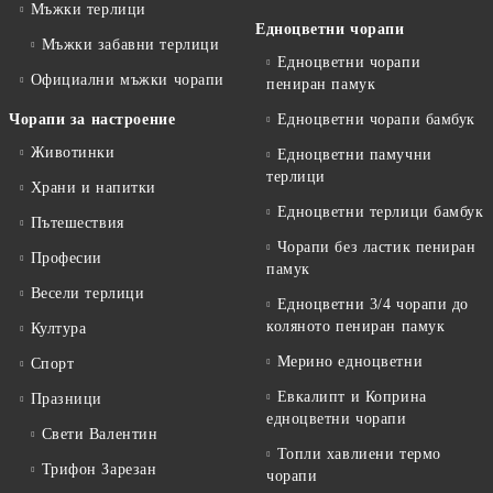
Мъжки терлици
Едноцветни чорапи
Мъжки забавни терлици
Едноцветни чорапи
Официални мъжки чорапи
пениран памук
Чорапи за настроение
Едноцветни чорапи бамбук
Животинки
Едноцветни памучни
терлици
Храни и напитки
Едноцветни терлици бамбук
Пътешествия
Чорапи без ластик пениран
Професии
памук
Весели терлици
Едноцветни 3/4 чорапи до
коляното пениран памук
Култура
Мерино едноцветни
Спорт
Евкалипт и Коприна
Празници
едноцветни чорапи
Свети Валентин
Топли хавлиени термо
Трифон Зарезан
чорапи