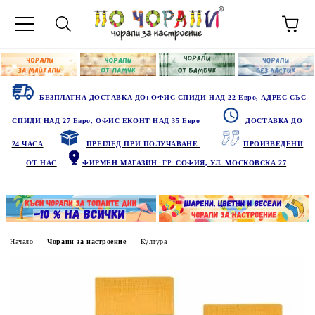
БЕЗПЛАТНА ДОСТАВКА ДО: ОФИС СПИДИ НАД 22 Евро, АДРЕС СЪС
СПИДИ НАД 27 Евро, ОФИС ЕКОНТ НАД 35 Евро
ДОСТАВКА ДО
24 ЧАСА
ПРЕГЛЕД ПРИ ПОЛУЧАВАНЕ
ПРОИЗВЕДЕНИ
ОТ НАС
ФИРМЕН МАГАЗИН
: ГР.
СОФИЯ, УЛ. МОСКОВСКА 27
Начало
Чорапи за настроение
Култура