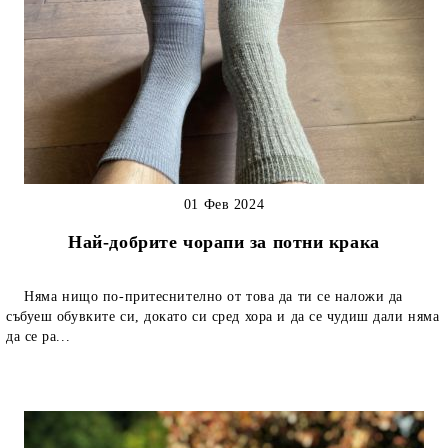
01 Фев 2024
Най-добрите чорапи за потни крака
Няма нищо по-притеснително от това да ти се наложи да
събуеш обувките си, докато си сред хора и да се чудиш дали няма
да се ра...