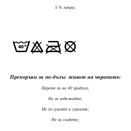
5 % ликра;
Препоръки за по-дълъг живот на чорапите:
Перете ги на 40 градуса;
Не ги избелвайте;
Не ги сушете в сушилня;
Не ги гладете;