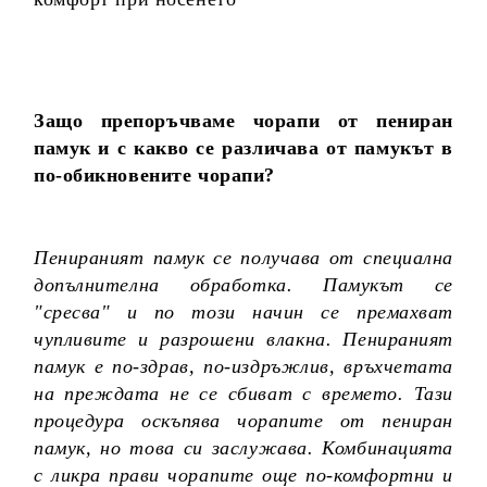
Защо препоръчваме чорапи от пениран
памук и с какво се различава от памукът в
по-обикновените чорапи?
Пенираният памук се получава от специална
допълнителна обработка. Памукът се
"сресва" и по този начин се премахват
чупливите и разрошени влакна. Пенираният
памук е по-здрав, по-издръжлив, връхчетата
на преждата не се сбиват с времето. Тази
процедура оскъпява чорапите от пениран
памук, но това си заслужава. Комбинацията
с ликра прави чорапите още по-комфортни и