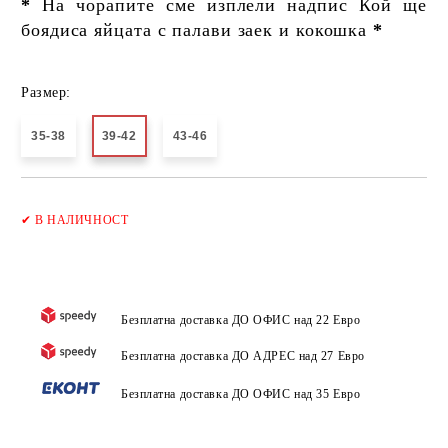
*
На чорапите сме изплели надпис Кой ще
боядиса яйцата с палави заек и кокошка
*
Размер:
35-38
39-42
43-46
Добави в желани
✔
В НАЛИЧНОСТ
Безплатна доставка ДО ОФИС над 22 Евро
Безплатна доставка ДО АДРЕС над 27 Евро
Безплатна доставка ДО ОФИС над 35 Евро