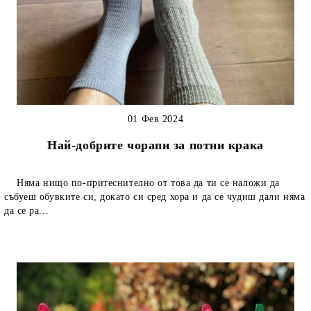
01 Фев 2024
Най-добрите чорапи за потни крака
Няма нищо по-притеснително от това да ти се наложи да
събуеш обувките си, докато си сред хора и да се чудиш дали няма
да се ра...