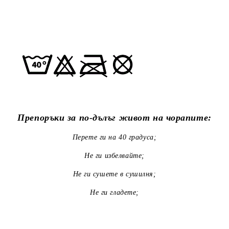
Препоръки за по-дълъг живот на чорапите:
Перете ги на 40 градуса;
Не ги избелвайте;
Не ги сушете в сушилня;
Не ги гладете;