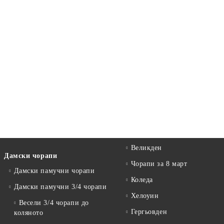
Великден
Дамски чорапи
Чорапи за 8 март
Дамски памучни чорапи
Коледа
Дамски памучни 3/4 чорапи
Хелоуин
Весели 3/4 чорапи до
Гергьовден
коляното