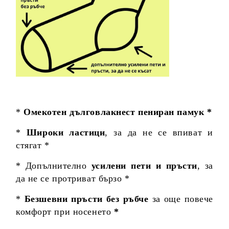
*
Омекотен дълговлакнест пениран памук *
*
Широки ластици
, за да не се впиват и
стягат *
* Допълнително
усилени пети и пръсти
, за
да не се протриват бързо *
*
Безшевни пръсти без ръбче
за още повече
комфорт при носенето
*