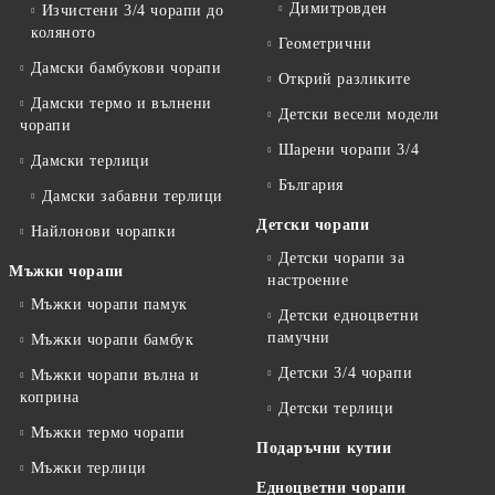
Димитровден
Изчистени 3/4 чорапи до
коляното
Геометрични
Дамски бамбукови чорапи
Открий разликите
Дамски термо и вълнени
Детски весели модели
чорапи
Шарени чорапи 3/4
Дамски терлици
България
Дамски забавни терлици
Детски чорапи
Найлонови чорапки
Детски чорапи за
Мъжки чорапи
настроение
Мъжки чорапи памук
Детски едноцветни
памучни
Мъжки чорапи бамбук
Детски 3/4 чорапи
Мъжки чорапи вълна и
коприна
Детски терлици
Мъжки термо чорапи
Подаръчни кутии
Мъжки терлици
Едноцветни чорапи