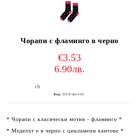
Чорапи с фламинго в черно
€3.53
6.90лв.
(3)
Код:
231-fl-che-3-Z1-
* Чорапи с класически мотив - фламинго *
* Моделът е в черно с цикламени кантове *