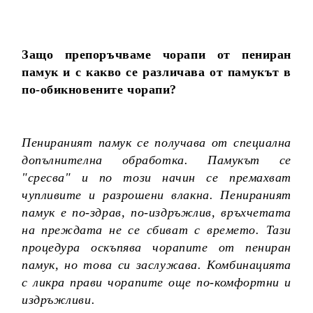
Защо препоръчваме чорапи от пениран
памук и с какво се различава от памукът в
по-обикновените чорапи?
Пенираният памук се получава от специална
допълнителна обработка. Памукът се
"сресва" и по този начин се премахват
чупливите и разрошени влакна. Пенираният
памук е по-здрав, по-издръжлив, връхчетата
на преждата не се сбиват с времето. Тази
процедура оскъпява чорапите от пениран
памук, но това си заслужава. Комбинацията
с ликра прави чорапите още по-комфортни и
издръжливи.