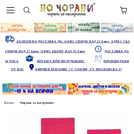
БЕЗПЛАТНА ДОСТАВКА ДО: ОФИС СПИДИ НАД 22 Евро, АДРЕС СЪС
СПИДИ НАД 27 Евро, ОФИС ЕКОНТ НАД 35 Евро
ДОСТАВКА ДО
24 ЧАСА
ПРЕГЛЕД ПРИ ПОЛУЧАВАНЕ
ПРОИЗВЕДЕНИ
ОТ НАС
ФИРМЕН МАГАЗИН
: ГР.
СОФИЯ, УЛ. МОСКОВСКА 27
Начало
Чорапи за настроение