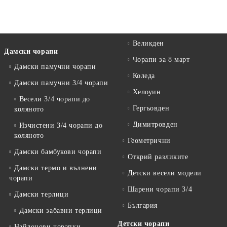
Великден
Дамски чорапи
Чорапи за 8 март
Дамски памучни чорапи
Коледа
Дамски памучни 3/4 чорапи
Хелоуин
Весели 3/4 чорапи до
Гергьовден
коляното
Димитровден
Изчистени 3/4 чорапи до
коляното
Геометрични
Дамски бамбукови чорапи
Открий разликите
Дамски термо и вълнени
Детски весели модели
чорапи
Шарени чорапи 3/4
Дамски терлици
България
Дамски забавни терлици
Детски чорапи
Найлонови чорапки