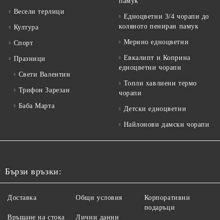
памук
Весели терлици
Едноцветни 3/4 чорапи до
коляното пениран памук
Култура
Мерино едноцветни
Спорт
Евкалипт и Коприна
Празници
едноцветни чорапи
Свети Валентин
Топли хавлиени термо
Трифон Зарезан
чорапи
Баба Марта
Детски едноцветни
Найлонови дамски чорапи
Бързи връзки:
Доставка
Общи условия
Корпоративни
подаръци
Връщане на стока
Лични данни