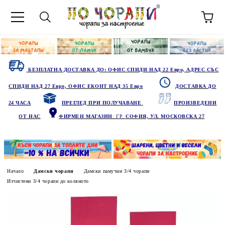
БЕЗПЛАТНА ДОСТАВКА ДО: ОФИС СПИДИ НАД 22 Евро, АДРЕС СЪС
СПИДИ НАД 27 Евро, ОФИС ЕКОНТ НАД 35 Евро
ДОСТАВКА ДО
24 ЧАСА
ПРЕГЛЕД ПРИ ПОЛУЧАВАНЕ
ПРОИЗВЕДЕНИ
ОТ НАС
ФИРМЕН МАГАЗИН
: ГР.
СОФИЯ, УЛ. МОСКОВСКА 27
Начало
Дамски чорапи
Дамски памучни 3/4 чорапи
Изчистени 3/4 чорапи до коляното