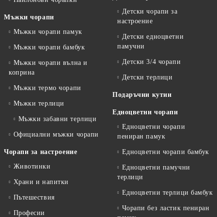
Детски чорапи за
Мъжки чорапи
настроение
Мъжки чорапи памук
Детски едноцветни
памучни
Мъжки чорапи бамбук
Детски 3/4 чорапи
Мъжки чорапи вълна и
коприна
Детски терлици
Мъжки термо чорапи
Подаръчни кутии
Мъжки терлици
Едноцветни чорапи
Мъжки забавни терлици
Едноцветни чорапи
Официални мъжки чорапи
пениран памук
Чорапи за настроение
Едноцветни чорапи бамбук
Животинки
Едноцветни памучни
терлици
Храни и напитки
Едноцветни терлици бамбук
Пътешествия
Чорапи без ластик пениран
Професии