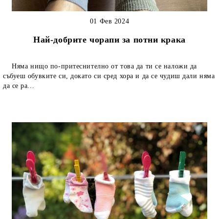
01 Фев 2024
Най-добрите чорапи за потни крака
Няма нищо по-притеснително от това да ти се наложи да
събуеш обувките си, докато си сред хора и да се чудиш дали няма
да се ра...