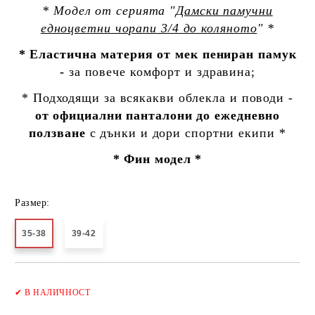
* Модел от серията "
Дамски памучни
едноцветни чорапи 3/4 до коляното
" *
* Еластична материя от мек пениран памук
-
за повече комфорт и здравина;
* Подходящи за всякакви облекла и поводи -
от официални панталони до ежедневно
ползване
с дънки и дори спортни екипи *
* Фин модел *
Размер:
35-38
39-42
Добави в желани
✔
В НАЛИЧНОСТ