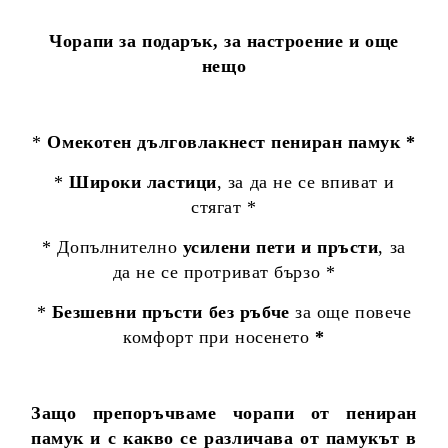
Чорапи за подарък, за настроение и още
нещо
*
Омекотен дълговлакнест пениран памук *
*
Широки ластици
, за да не се впиват и
стягат *
* Допълнително
усилени пети и пръсти
, за
да не се протриват бързо *
*
Безшевни пръсти без ръбче
за още повече
комфорт при носенето
*
Защо препоръчваме чорапи от пениран
памук и с какво се различава от памукът в