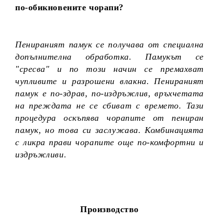
по-обикновените чорапи?
Пенираният памук се получава от специална
допълнителна обработка. Памукът се
"сресва" и по този начин се премахват
чупливите и разрошени влакна. Пенираният
памук е по-здрав, по-издръжлив, връхчетата
на преждата не се сбиват с времето. Тази
процедура оскъпява чорапите от пениран
памук, но това си заслужава. Комбинацията
с ликра прави чорапите още по-комфортни и
издръжливи.
Производство