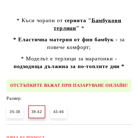
* Къси чорапи от
серията "
Бамбукови
терлици
"
*
* Еластична материя от фин бамбук -
за
повече комфорт;
* Моделът е
терлици за маратонки
-
подходяща дължина за по-топлите дни *
ОТСТЪПКИТЕ ВАЖАТ ПРИ ПАЗАРУВАНЕ ОНЛАЙН!
Размер:
35-38
39-42
43-46
Добави в желани
НЯМА
НАЛИЧНОСТ