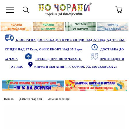
БЕЗПЛАТНА ДОСТАВКА ДО: ОФИС СПИДИ НАД 22 Евро, АДРЕС СЪС
СПИДИ НАД 27 Евро, ОФИС ЕКОНТ НАД 35 Евро
ДОСТАВКА ДО
24 ЧАСА
ПРЕГЛЕД ПРИ ПОЛУЧАВАНЕ
ПРОИЗВЕДЕНИ
ОТ НАС
ФИРМЕН МАГАЗИН
: ГР.
СОФИЯ, УЛ. МОСКОВСКА 27
Начало
Дамски чорапи
Дамски терлици