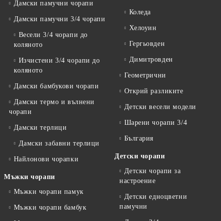
Дамски памучни чорапи
Коледа
Дамски памучни 3/4 чорапи
Хелоуин
Весели 3/4 чорапи до
Гергьовден
коляното
Димитровден
Изчистени 3/4 чорапи до
коляното
Геометрични
Дамски бамбукови чорапи
Открий разликите
Дамски термо и вълнени
Детски весели модели
чорапи
Шарени чорапи 3/4
Дамски терлици
България
Дамски забавни терлици
Детски чорапи
Найлонови чорапки
Детски чорапи за
Мъжки чорапи
настроение
Мъжки чорапи памук
Детски едноцветни
памучни
Мъжки чорапи бамбук