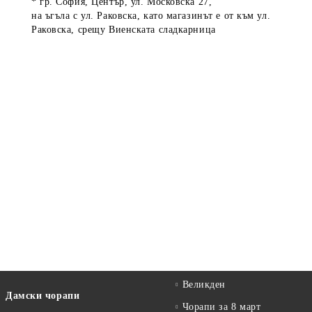
* гр. София, Център, ул. Московска 27,
на ъгъла с ул. Раковска, като магазинът е от към ул.
Раковска, срещу Виенската сладкарница
Великден
Дамски чорапи
Чорапи за 8 март