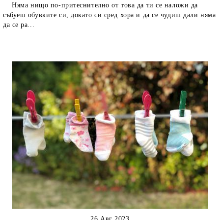
Няма нищо по-притеснително от това да ти се наложи да
събуеш обувките си, докато си сред хора и да се чудиш дали няма
да се ра...
26 Авг 2023