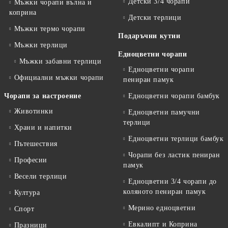
Детски 3/4 чорапи
Мъжки чорапи вълна и
коприна
Детски терлици
Мъжки термо чорапи
Подаръчни кутии
Мъжки терлици
Едноцветни чорапи
Мъжки забавни терлици
Едноцветни чорапи
Официални мъжки чорапи
пениран памук
Чорапи за настроение
Едноцветни чорапи бамбук
Животинки
Едноцветни памучни
терлици
Храни и напитки
Едноцветни терлици бамбук
Пътешествия
Чорапи без ластик пениран
Професии
памук
Весели терлици
Едноцветни 3/4 чорапи до
коляното пениран памук
Култура
Мерино едноцветни
Спорт
Евкалипт и Коприна
Празници