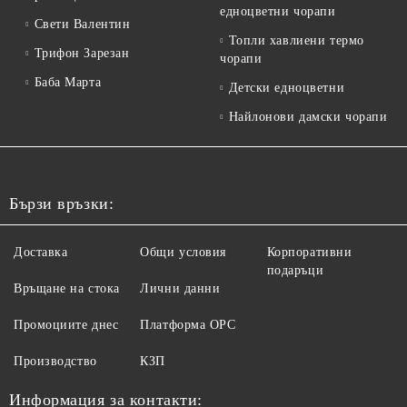
едноцветни чорапи
Свети Валентин
Топли хавлиени термо
Трифон Зарезан
чорапи
Баба Марта
Детски едноцветни
Найлонови дамски чорапи
Бързи връзки:
Доставка
Общи условия
Корпоративни
подаръци
Връщане на стока
Лични данни
Промоциите днес
Платформа ОРС
Производство
КЗП
Информация за контакти: