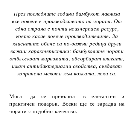
През последните години бамбукът навлиза
все повече в производството на чорапи. От
една страна е почти неизчерпаем ресурс,
което касае повече производителите. За
клиентите обаче са по-важни редица други
важни характеристики: бамбуковите чорапи
отблъскват миризмата, абсорбират влагата,
имат антибактериални свойства, създават
копринена мекота към кожата, леки са.
Могат да се превърнат в елегантен и
практичен подарък. Всеки ще се зарадва на
чорапи с подобно качество.