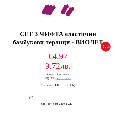
СЕТ 3 ЧИФТА еластични
бамбукови терлици - ВИОЛЕТ
-10%
€4.97
9.72лв.
Каталожна цена:
€5.52
10.80лв.
€0.55 (10%)
Отстъпка:
(3)
Код:
89-te-bm-2290-1-Z135Z-