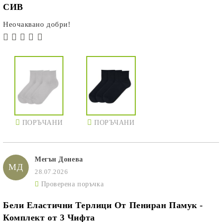
СИВ
Неочаквано добри!
ПОРЪЧАНИ
ПОРЪЧАНИ
Мегън Донева
МД
28.07.2026
Проверена поръчка
Бели Еластични Терлици От Пениран Памук -
Комплект от 3 Чифта