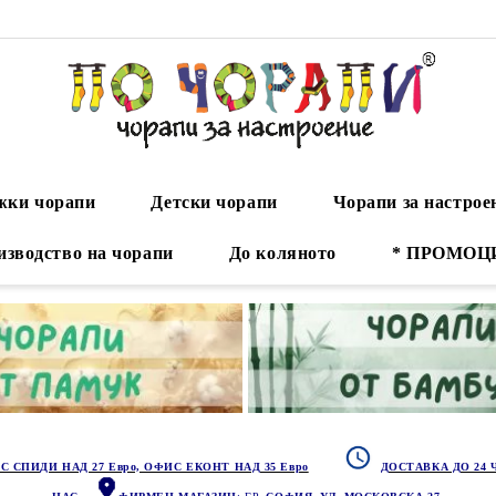
ки чорапи
Детски чорапи
Чорапи за настрое
изводство на чорапи
До коляното
* ПРОМОЦ
С СПИДИ НАД 27 Евро, ОФИС ЕКОНТ НАД 35 Евро
ДОСТАВКА ДО 24 