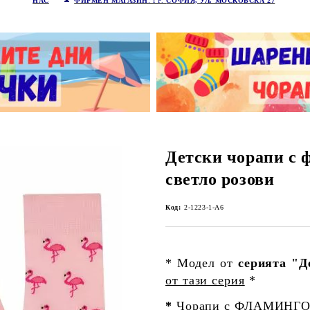
НАС
ФИРМЕН МАГАЗИН
: ГР.
СОФИЯ, УЛ. МОСКОВСКА 27
Детски чорапи с 
светло розови
Код:
2-1223-1-А6
* Модел от
серията "Д
от тази серия
*
*
Чорапи с ФЛАМИНГО