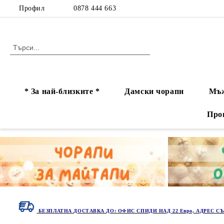
Профил
0878 444 663
* За най-близките *
Дамски чорапи
Мъж
Про
БЕЗПЛАТНА ДОСТАВКА ДО: ОФИС СПИДИ НАД 22 Евро, АДРЕС СЪ