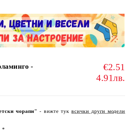
€2.51
фламинго -
4.91лв.
етски чорапи"
- вижте тук
всички други модели
 *