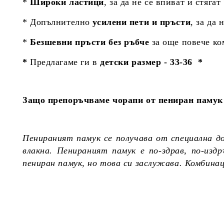
*
Широки ластици
, за да не се впиват и стягат
* Допълнително
усилени пети и пръсти
, за да 
*
Безшевни пръсти без ръбче
за още повече к
*
Предлагаме ги в
детски размер - 33-36 *
Защо препоръчваме чорапи от пениран памук 
Пенираният памук се получава от специална д
влакна. Пенираният памук е по-здрав, по-из
пениран памук, но това си заслужава. Комбина