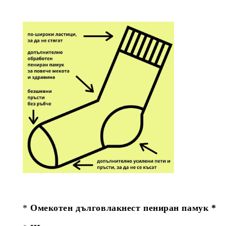
*
Омекотен дълговлакнест пениран памук *