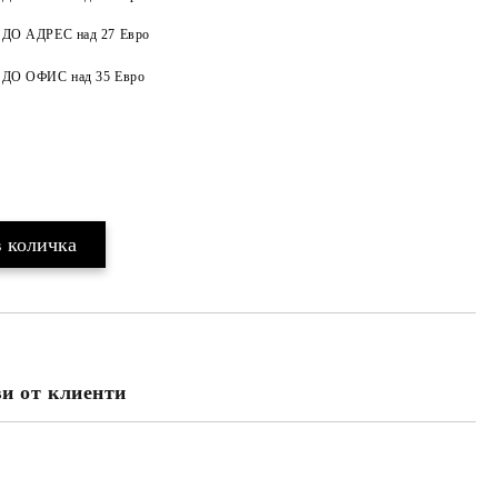
а ДО АДРЕС над 27 Евро
Добави в желани
а ДО ОФИС над 35 Евро
и от клиенти