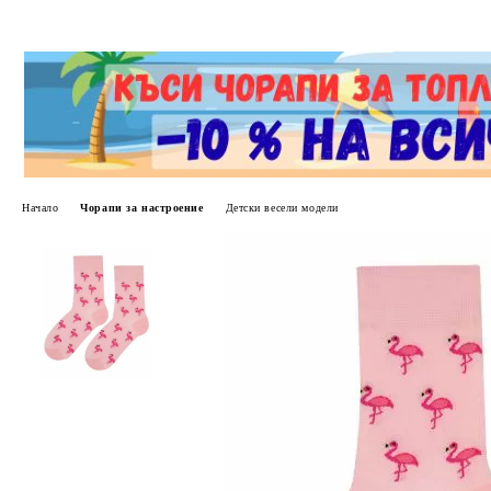
Начало
Чорапи за настроение
Детски весели модели