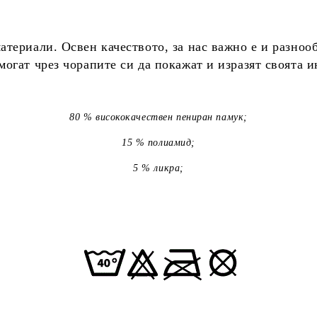
териали. Освен качеството, за нас важно е и разноо
огат чрез чорапите си да покажат и изразят своята 
80 % висококачествен пениран памук;
15 % полиамид;
5 % ликра;