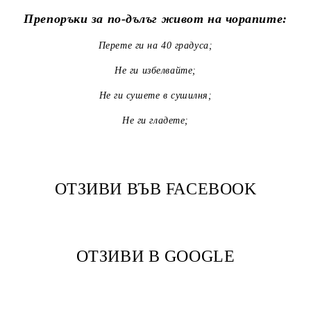
Препоръки за по-дълъг живот на чорапите:
Перете ги на 40 градуса;
Не ги избелвайте;
Не ги сушете в сушилня;
Не ги гладете;
ОТЗИВИ ВЪВ FACEBOOK
ОТЗИВИ В GOOGLE