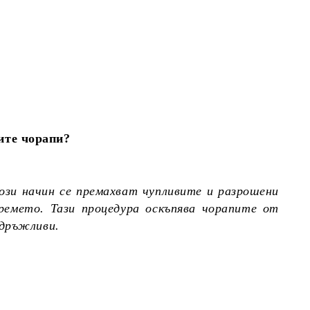
ите чорапи?
ози начин се премахват чупливите и разрошени
ремето. Тази процедура оскъпява чорапите от
здръжливи.