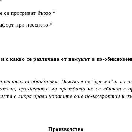
 *
не се протриват бързо *
омфорт при носенето
*
и с какво се различава от памукът в по-обикновен
опълнителна обработка. Памукът се "сресва" и по т
дръжлив, връхчетата на преждата не се сбиват с в
цията с ликра прави чорапите още по-комфортни и и
Производство