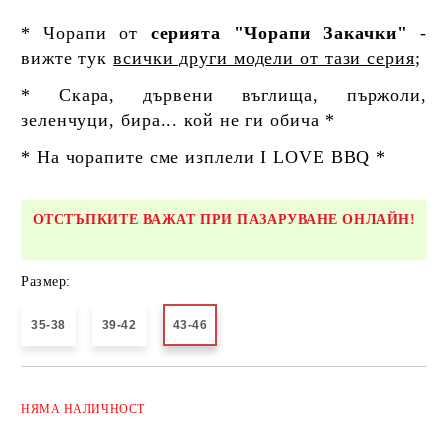
* Чорапи от
серията "Чорапи Закачки"
-
вижте тук
всички други модели от тази серия
;
* Скара, дървени въглища, пържоли,
зеленчуци, бира... кой не ги обича *
* На чорапите сме изплели I LOVE BBQ *
ОТСТЪПКИТЕ ВАЖАТ ПРИ ПАЗАРУВАНЕ ОНЛАЙН!
Размер:
35-38
39-42
43-46
Добави в желани
НЯМА
НАЛИЧНОСТ