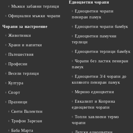
Едноцветни чорапи
Мъжки забавни терлици
Едноцветни чорапи
Официални мъжки чорапи
пениран памук
Чорапи за настроение
Едноцветни чорапи бамбук
Животинки
Едноцветни памучни
терлици
Храни и напитки
Едноцветни терлици бамбук
Пътешествия
Чорапи без ластик пениран
Професии
памук
Весели терлици
Едноцветни 3/4 чорапи до
коляното пениран памук
Култура
Мерино едноцветни
Спорт
Евкалипт и Коприна
Празници
едноцветни чорапи
Свети Валентин
Топли хавлиени термо
Трифон Зарезан
чорапи
Баба Марта
Детски едноцветни