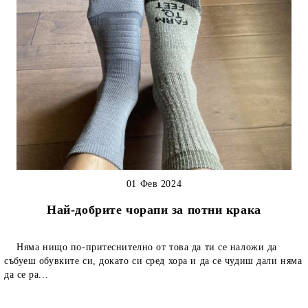
01 Фев 2024
Най-добрите чорапи за потни крака
Няма нищо по-притеснително от това да ти се наложи да
събуеш обувките си, докато си сред хора и да се чудиш дали няма
да се ра...