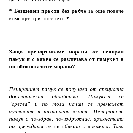
*
Безшевни пръсти без ръбче
за още повече
комфорт при носенето
*
Защо препоръчваме чорапи от пениран
памук и с какво се различава от памукът в
по-обикновените чорапи?
Пенираният памук се получава от специална
допълнителна обработка. Памукът се
"сресва" и по този начин се премахват
чупливите и разрошени влакна. Пенираният
памук е по-здрав, по-издръжлив, връхчетата
на преждата не се сбиват с времето. Тази