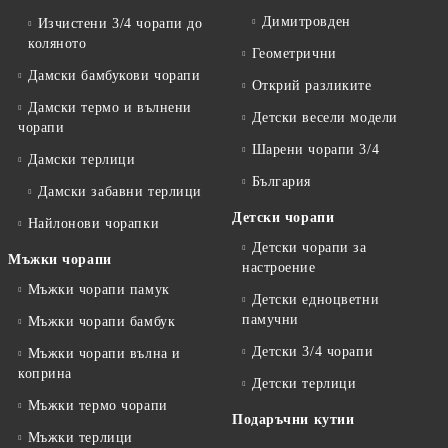
Димитровден
Изчистени 3/4 чорапи до
коляното
Геометрични
Дамски бамбукови чорапи
Открий разликите
Дамски термо и вълнени
Детски весели модели
чорапи
Шарени чорапи 3/4
Дамски терлици
България
Дамски забавни терлици
Детски чорапи
Найлонови чорапки
Детски чорапи за
Мъжки чорапи
настроение
Мъжки чорапи памук
Детски едноцветни
памучни
Мъжки чорапи бамбук
Детски 3/4 чорапи
Мъжки чорапи вълна и
коприна
Детски терлици
Мъжки термо чорапи
Подаръчни кутии
Мъжки терлици