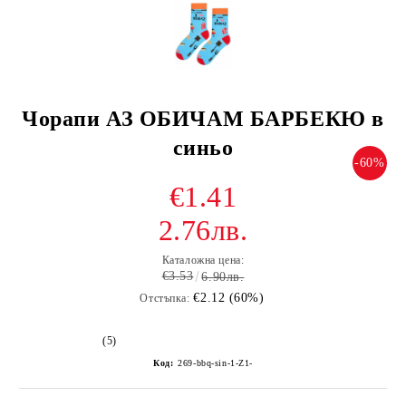
Чорапи АЗ ОБИЧАМ БАРБЕКЮ в
синьо
-60%
€1.41
2.76лв.
Каталожна цена:
€3.53
6.90лв.
€2.12 (60%)
Отстъпка:
(5)
Код:
269-bbq-sin-1-Z1-