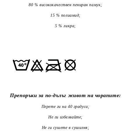
80 % висококачествен пениран памук;
15 % полиамид;
5 % ликра;
Препоръки за по-дълъг живот на чорапите:
Перете ги на 40 градуса;
Не ги избелвайте;
Не ги сушете в сушилня;