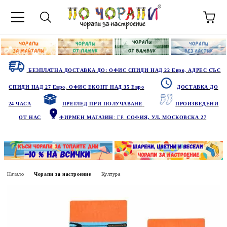
БЕЗПЛАТНА ДОСТАВКА ДО: ОФИС СПИДИ НАД 22 Евро, АДРЕС СЪС
СПИДИ НАД 27 Евро, ОФИС ЕКОНТ НАД 35 Евро
ДОСТАВКА ДО
24 ЧАСА
ПРЕГЛЕД ПРИ ПОЛУЧАВАНЕ
ПРОИЗВЕДЕНИ
ОТ НАС
ФИРМЕН МАГАЗИН
: ГР.
СОФИЯ, УЛ. МОСКОВСКА 27
Начало
Чорапи за настроение
Култура