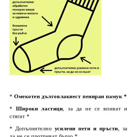
*
Омекотен дълговлакнест пениран памук *
*
Широки ластици
, за да не се впиват и
стягат *
* Допълнително
усилени пети и пръсти
, за
да не се протриват бързо *