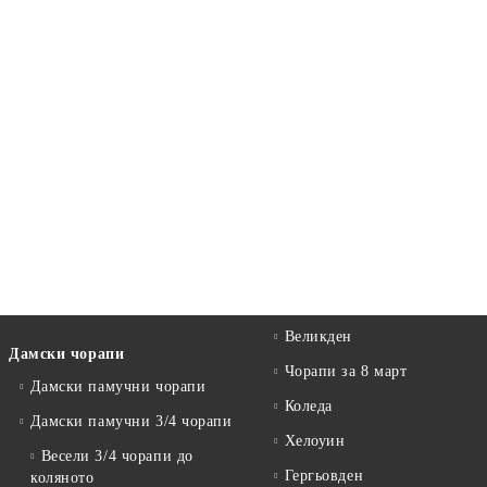
Великден
Дамски чорапи
Чорапи за 8 март
Дамски памучни чорапи
Коледа
Дамски памучни 3/4 чорапи
Хелоуин
Весели 3/4 чорапи до
Гергьовден
коляното