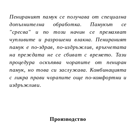
Пенираният памук се получава от специална
допълнителна обработка. Памукът се
"сресва" и по този начин се премахват
чупливите и разрошени влакна. Пенираният
памук е по-здрав, по-издръжлив, връхчетата
на преждата не се сбиват с времето. Тази
процедура оскъпява чорапите от пениран
памук, но това си заслужава. Комбинацията
с ликра прави чорапите още по-комфортни и
издръжливи.
Производство