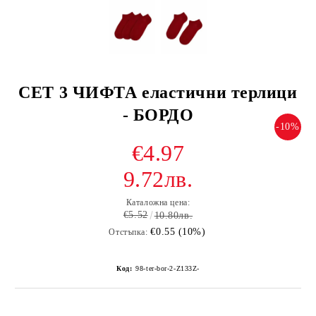
СЕТ 3 ЧИФТА еластични терлици
- БОРДО
-10%
€4.97
9.72лв.
Каталожна цена:
€5.52
10.80лв.
€0.55 (10%)
Отстъпка:
Код:
98-ter-bor-2-Z133Z-