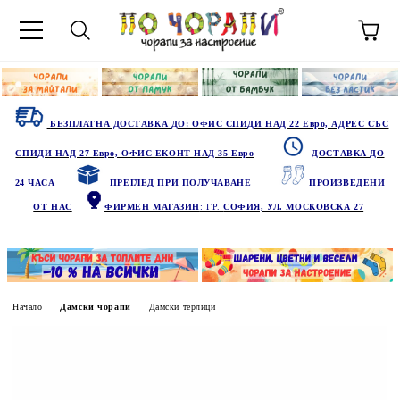
БЕЗПЛАТНА ДОСТАВКА ДО: ОФИС СПИДИ НАД 22 Евро, АДРЕС СЪС
СПИДИ НАД 27 Евро, ОФИС ЕКОНТ НАД 35 Евро
ДОСТАВКА ДО
24 ЧАСА
ПРЕГЛЕД ПРИ ПОЛУЧАВАНЕ
ПРОИЗВЕДЕНИ
ОТ НАС
ФИРМЕН МАГАЗИН
: ГР.
СОФИЯ, УЛ. МОСКОВСКА 27
Начало
Дамски чорапи
Дамски терлици