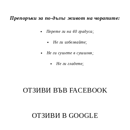
Препоръки за по-дълъг живот на чорапите:
Перете ги на 40 градуса;
Не ги избелвайте;
Не ги сушете в сушилня;
Не ги гладете;
ОТЗИВИ ВЪВ FACEBOOK
ОТЗИВИ В GOOGLE