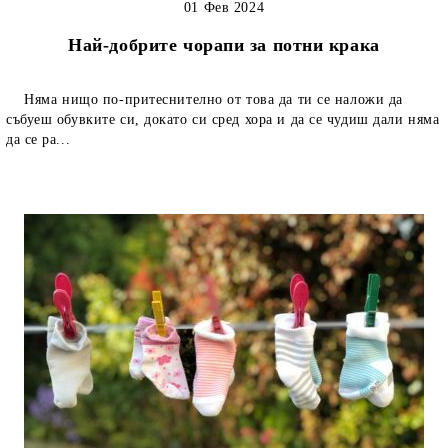
01 Фев 2024
Най-добрите чорапи за потни крака
Няма нищо по-притеснително от това да ти се наложи да
събуеш обувките си, докато си сред хора и да се чудиш дали няма
да се ра...