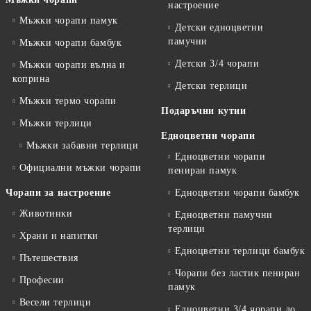
настроение
Мъжки чорапи памук
Детски едноцветни
памучни
Мъжки чорапи бамбук
Детски 3/4 чорапи
Мъжки чорапи вълна и
коприна
Детски терлици
Мъжки термо чорапи
Подаръчни кутии
Мъжки терлици
Едноцветни чорапи
Мъжки забавни терлици
Едноцветни чорапи
Официални мъжки чорапи
пениран памук
Чорапи за настроение
Едноцветни чорапи бамбук
Животинки
Едноцветни памучни
терлици
Храни и напитки
Едноцветни терлици бамбук
Пътешествия
Чорапи без ластик пениран
Професии
памук
Весели терлици
Едноцветни 3/4 чорапи до