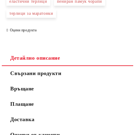
еластични терлици
пениран памук чорапи
терлици за маратонки
Оцени продукта
Детайлно описание
Свързани продукти
Връщане
Плащане
Доставка
Отзиви от клиенти