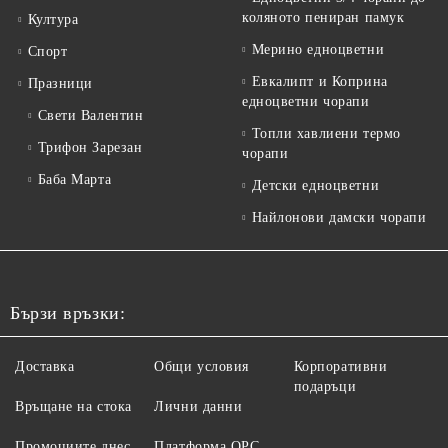
коляното пениран памук
Култура
Мерино едноцветни
Спорт
Евкалипт и Коприна
Празници
едноцветни чорапи
Свети Валентин
Топли хавлиени термо
Трифон Зарезан
чорапи
Баба Марта
Детски едноцветни
Найлонови дамски чорапи
Бързи връзки:
Доставка
Общи условия
Корпоративни
подаръци
Връщане на стока
Лични данни
Промоциите днес
Платформа ОРС