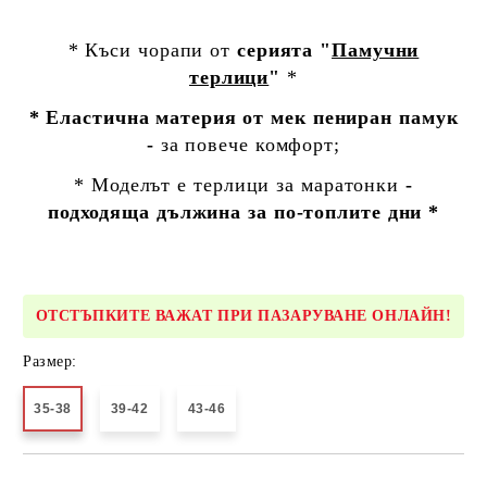
* Къси чорапи от
серията "
Памучни
терлици
"
*
* Еластична материя от мек пениран памук
-
за повече комфорт;
* Моделът е
терлици за маратонки
-
подходяща дължина за по-топлите дни *
ОТСТЪПКИТЕ ВАЖАТ ПРИ ПАЗАРУВАНЕ ОНЛАЙН!
Размер:
35-38
39-42
43-46