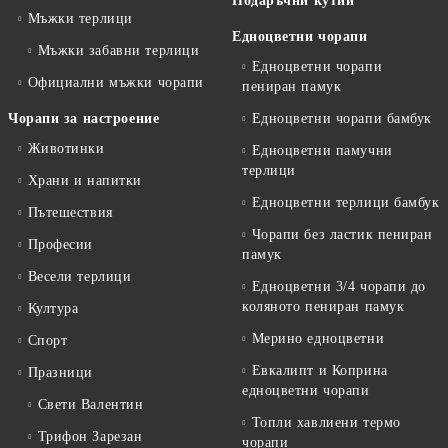
Подаръчни кутии
Мъжки терлици
Едноцветни чорапи
Мъжки забавни терлици
Едноцветни чорапи
Официални мъжки чорапи
пениран памук
Чорапи за настроение
Едноцветни чорапи бамбук
Животинки
Едноцветни памучни
терлици
Храни и напитки
Едноцветни терлици бамбук
Пътешествия
Чорапи без ластик пениран
Професии
памук
Весели терлици
Едноцветни 3/4 чорапи до
коляното пениран памук
Култура
Мерино едноцветни
Спорт
Евкалипт и Коприна
Празници
едноцветни чорапи
Свети Валентин
Топли хавлиени термо
Трифон Зарезан
чорапи