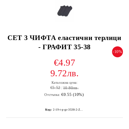
СЕТ 3 ЧИФТА еластични терлици
- ГРАФИТ 35-38
-10%
€4.97
9.72лв.
Каталожна цена:
€5.52
10.80лв.
€0.55 (10%)
Отстъпка:
Код:
2-19-t-p-gr-3538-2-Z133Z-