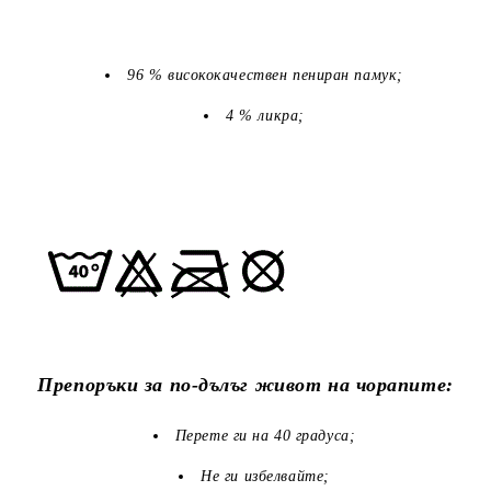
96 % висококачествен пениран памук;
4 % ликра;
Препоръки за по-дълъг живот на чорапите:
Перете ги на 40 градуса;
Не ги избелвайте;