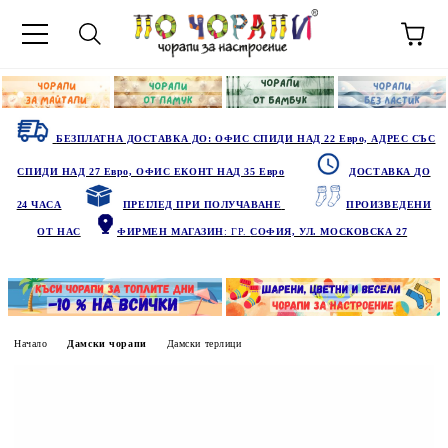
БЕЗПЛАТНА ДОСТАВКА ДО: ОФИС СПИДИ НАД 22 Евро, АДРЕС СЪС
СПИДИ НАД 27 Евро, ОФИС ЕКОНТ НАД 35 Евро
ДОСТАВКА ДО
24 ЧАСА
ПРЕГЛЕД ПРИ ПОЛУЧАВАНЕ
ПРОИЗВЕДЕНИ
ОТ НАС
ФИРМЕН МАГАЗИН
: ГР.
СОФИЯ, УЛ. МОСКОВСКА 27
Начало
Дамски чорапи
Дамски терлици