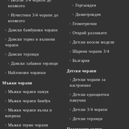
Весели 3/4 чорапи до
Гергьовден
коляното
Димитровден
Изчистени 3/4 чорапи до
коляното
Геометрични
Дамски бамбукови чорапи
Открий разликите
Дамски термо и вълнени
Детски весели модели
чорапи
Шарени чорапи 3/4
Дамски терлици
България
Дамски забавни терлици
Детски чорапи
Найлонови чорапки
Детски чорапи за
Мъжки чорапи
настроение
Мъжки чорапи памук
Детски едноцветни
памучни
Мъжки чорапи бамбук
Детски 3/4 чорапи
Мъжки чорапи вълна и
коприна
Детски терлици
Мъжки термо чорапи