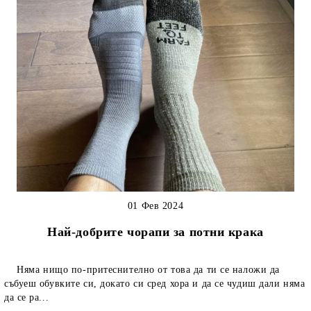
01 Фев 2024
Най-добрите чорапи за потни крака
Няма нищо по-притеснително от това да ти се наложи да
събуеш обувките си, докато си сред хора и да се чудиш дали няма
да се ра...