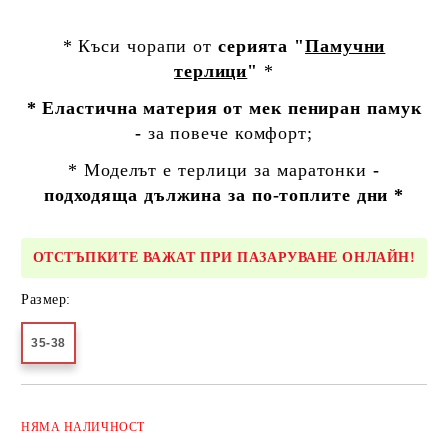
* Къси чорапи от
серията "
Памучни
терлици
"
*
* Еластична материя от мек пениран памук
-
за повече комфорт;
* Моделът е
терлици за маратонки
-
подходяща дължина за по-топлите дни *
ОТСТЪПКИТЕ ВАЖАТ ПРИ ПАЗАРУВАНЕ ОНЛАЙН!
Размер:
35-38
Добави в желани
НЯМА
НАЛИЧНОСТ