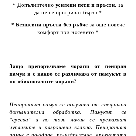
* Допълнително
усилени пети и пръсти
, за
да не се протриват бързо *
*
Безшевни пръсти без ръбче
за още повече
комфорт при носенето
*
Защо препоръчваме чорапи от пениран
памук и с какво се различава от памукът в
по-обикновените чорапи?
Пенираният памук се получава от специална
допълнителна обработка. Памукът се
"сресва" и по този начин се премахват
чупливите и разрошени влакна. Пенираният
памук е по-здрав, по-издръжлив, връхчетата