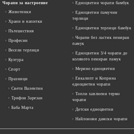
Чорапи за настроение
Едноцветни чорапи бамбук
Животинки
Едноцветни памучни
терлици
Храни и напитки
Едноцветни терлици бамбук
Пътешествия
Чорапи без ластик пениран
Професии
памук
Весели терлици
Едноцветни 3/4 чорапи до
коляното пениран памук
Култура
Мерино едноцветни
Спорт
Евкалипт и Коприна
Празници
едноцветни чорапи
Свети Валентин
Топли хавлиени термо
Трифон Зарезан
чорапи
Баба Марта
Детски едноцветни
Найлонови дамски чорапи