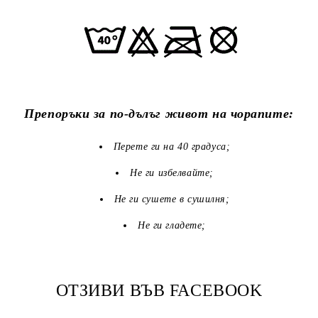
Препоръки за по-дълъг живот на чорапите:
Перете ги на 40 градуса;
Не ги избелвайте;
Не ги сушете в сушилня;
Не ги гладете;
ОТЗИВИ ВЪВ FACEBOOK