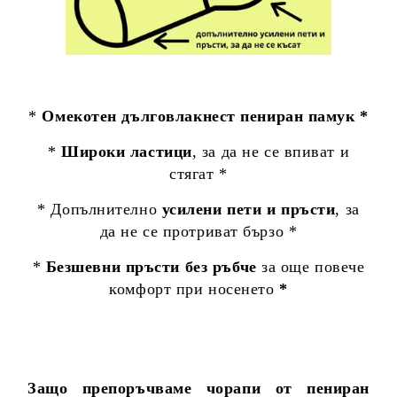
*
Омекотен дълговлакнест пениран памук *
*
Широки ластици
, за да не се впиват и
стягат *
* Допълнително
усилени пети и пръсти
, за
да не се протриват бързо *
*
Безшевни пръсти без ръбче
за още повече
комфорт при носенето
*
Защо препоръчваме чорапи от пениран