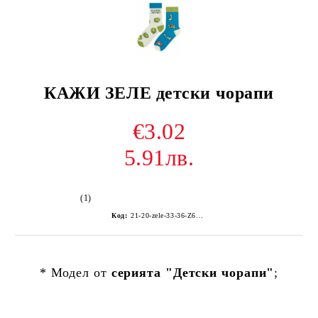
КАЖИ ЗЕЛЕ детски чорапи
€3.02
5.91лв.
(1)
Код:
21-20-zele-33-36-Z6Z--1
* Модел от
серията "Детски чорапи"
;