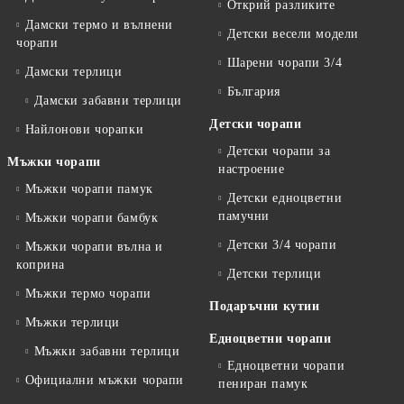
Открий разликите
Дамски термо и вълнени
Детски весели модели
чорапи
Шарени чорапи 3/4
Дамски терлици
България
Дамски забавни терлици
Детски чорапи
Найлонови чорапки
Детски чорапи за
Мъжки чорапи
настроение
Мъжки чорапи памук
Детски едноцветни
памучни
Мъжки чорапи бамбук
Детски 3/4 чорапи
Мъжки чорапи вълна и
коприна
Детски терлици
Мъжки термо чорапи
Подаръчни кутии
Мъжки терлици
Едноцветни чорапи
Мъжки забавни терлици
Едноцветни чорапи
Официални мъжки чорапи
пениран памук