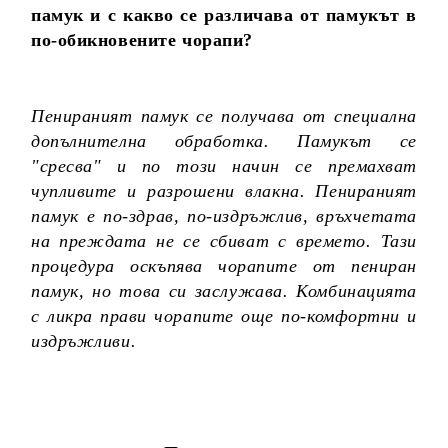
памук и с какво се различава от памукът в
по-обикновените чорапи?
Пенираният памук се получава от специална
допълнителна обработка. Памукът се
"сресва" и по този начин се премахват
чупливите и разрошени влакна. Пенираният
памук е по-здрав, по-издръжлив, връхчетата
на преждата не се сбиват с времето. Тази
процедура оскъпява чорапите от пениран
памук, но това си заслужава. Комбинацията
с ликра прави чорапите още по-комфортни и
издръжливи.