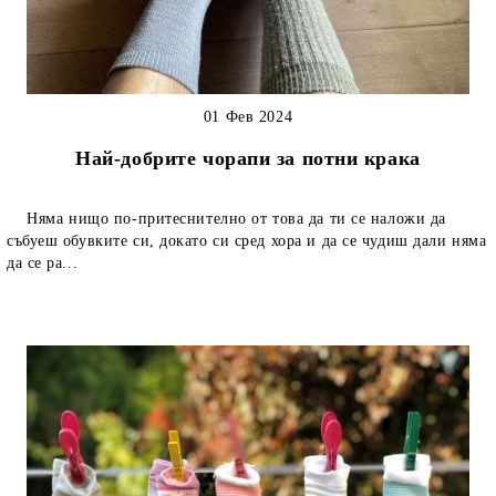
01 Фев 2024
Най-добрите чорапи за потни крака
Няма нищо по-притеснително от това да ти се наложи да
събуеш обувките си, докато си сред хора и да се чудиш дали няма
да се ра...