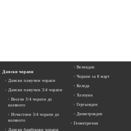
Великден
Дамски чорапи
Чорапи за 8 март
Дамски памучни чорапи
Коледа
Дамски памучни 3/4 чорапи
Хелоуин
Весели 3/4 чорапи до
Гергьовден
коляното
Димитровден
Изчистени 3/4 чорапи до
коляното
Геометрични
Дамски бамбукови чорапи