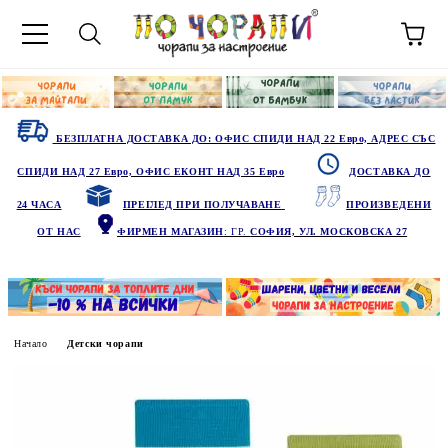
БЕЗПЛАТНА ДОСТАВКА ДО: ОФИС СПИДИ НАД 22 Евро, АДРЕС СЪС
СПИДИ НАД 27 Евро, ОФИС ЕКОНТ НАД 35 Евро
ДОСТАВКА ДО
24 ЧАСА
ПРЕГЛЕД ПРИ ПОЛУЧАВАНЕ
ПРОИЗВЕДЕНИ
ОТ НАС
ФИРМЕН МАГАЗИН
: ГР.
СОФИЯ, УЛ. МОСКОВСКА 27
Начало
Детски чорапи