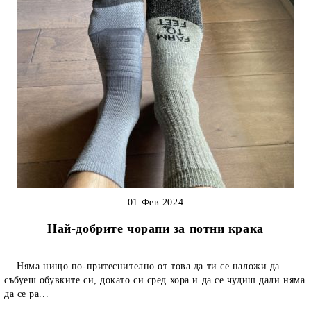
01 Фев 2024
Най-добрите чорапи за потни крака
Няма нищо по-притеснително от това да ти се наложи да
събуеш обувките си, докато си сред хора и да се чудиш дали няма
да се ра...