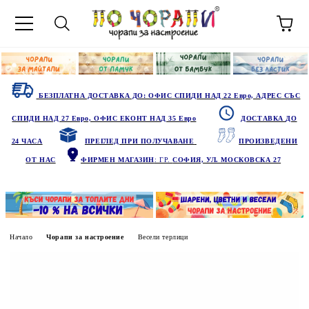
БЕЗПЛАТНА ДОСТАВКА ДО: ОФИС СПИДИ НАД 22 Евро, АДРЕС СЪС
СПИДИ НАД 27 Евро, ОФИС ЕКОНТ НАД 35 Евро
ДОСТАВКА ДО
24 ЧАСА
ПРЕГЛЕД ПРИ ПОЛУЧАВАНЕ
ПРОИЗВЕДЕНИ
ОТ НАС
ФИРМЕН МАГАЗИН
: ГР.
СОФИЯ, УЛ. МОСКОВСКА 27
Начало
Чорапи за настроение
Весели терлици