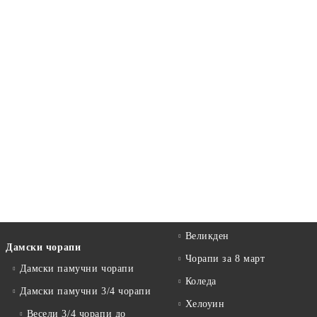
Великден
Дамски чорапи
Чорапи за 8 март
Дамски памучни чорапи
Коледа
Дамски памучни 3/4 чорапи
Хелоуин
Весели 3/4 чорапи до