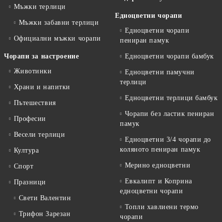
Мъжки терлици
Едноцветни чорапи
Мъжки забавни терлици
Едноцветни чорапи
Официални мъжки чорапи
пениран памук
Чорапи за настроение
Едноцветни чорапи бамбук
Животинки
Едноцветни памучни
терлици
Храни и напитки
Едноцветни терлици бамбук
Пътешествия
Чорапи без ластик пениран
Професии
памук
Весели терлици
Едноцветни 3/4 чорапи до
коляното пениран памук
Култура
Мерино едноцветни
Спорт
Евкалипт и Коприна
Празници
едноцветни чорапи
Свети Валентин
Топли хавлиени термо
Трифон Зарезан
чорапи