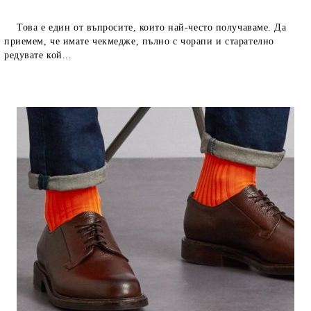
Това е един от въпросите, които най-често получаваме. Да
приемем, че имате чекмедже, пълно с чорапи и старателно
редувате кой...