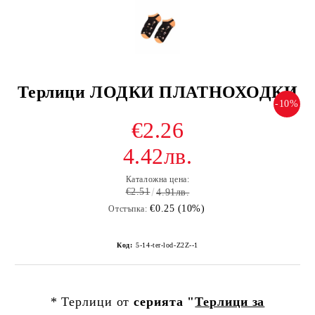
Терлици ЛОДКИ ПЛАТНОХОДКИ
-10%
€2.26
4.42лв.
Каталожна цена:
€2.51
4.91лв.
€0.25 (10%)
Отстъпка:
Код:
5-14-ter-lod-Z2Z--1
* Терлици от
серията "
Терлици за