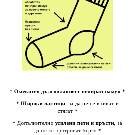
*
Омекотен дълговлакнест пениран памук *
*
Широки ластици
, за да не се впиват и
стягат *
* Допълнително
усилени пети и пръсти
, за
да не се протриват бързо *