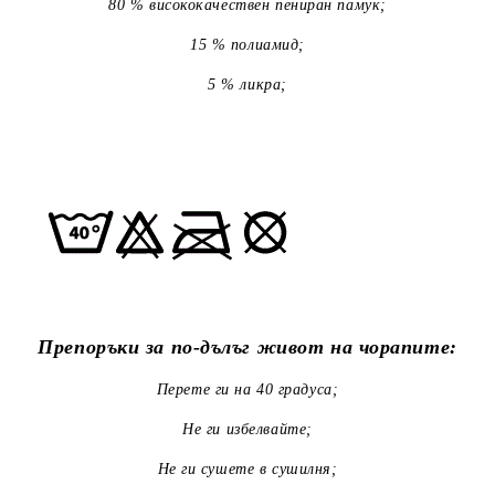
80 % висококачествен пениран памук;
15 % полиамид;
5 % ликра;
Препоръки за по-дълъг живот на чорапите:
Перете ги на 40 градуса;
Не ги избелвайте;
Не ги сушете в сушилня;