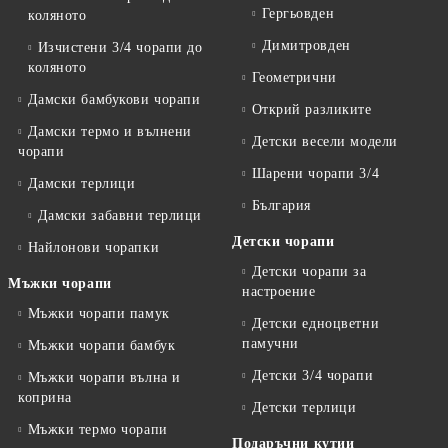
Гергьовден
коляното
Димитровден
Изчистени 3/4 чорапи до
коляното
Геометрични
Дамски бамбукови чорапи
Открий разликите
Дамски термо и вълнени
Детски весели модели
чорапи
Шарени чорапи 3/4
Дамски терлици
България
Дамски забавни терлици
Детски чорапи
Найлонови чорапки
Детски чорапи за
Мъжки чорапи
настроение
Мъжки чорапи памук
Детски едноцветни
памучни
Мъжки чорапи бамбук
Детски 3/4 чорапи
Мъжки чорапи вълна и
коприна
Детски терлици
Мъжки термо чорапи
Подаръчни кутии